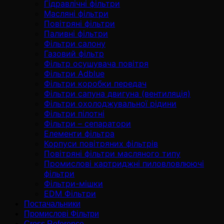
Гідравлічні фільтри
Масляні фільтри
Повітряні фільтри
Паливні фільтри
Фільтри салону
Газовий фільтр
Фільтр осушувача повітря
Фільтри Adblue
Фільтри коробки передач
Фільтри сапуна двигуна (вентиляція)
Фільтри охолоджувальної рідини
Фільтри пілотні
Фільтри – сепаратори
Елементи фільтра
Корпуси повітряних фільтрів
Повітряні фільтри масляного типу
Промислові картриджні пиловловлюючі
фільтри
Фільтри-мішки
EDM Фільтри
Постачальники
Промислові Фільтри
Cross Reference