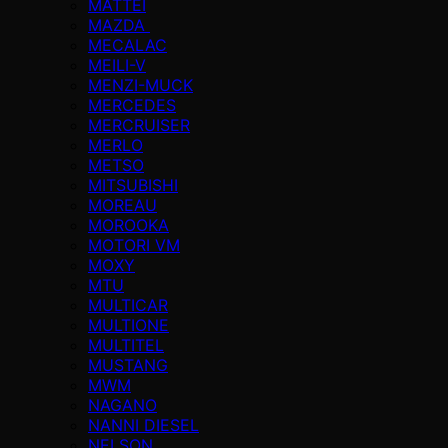
MATTEI
MAZDA
MECALAC
MEILI-V
MENZI-MUCK
MERCEDES
MERCRUISER
MERLO
METSO
MITSUBISHI
MOREAU
MOROOKA
MOTORI VM
MOXY
MTU
MULTICAR
MULTIONE
MULTITEL
MUSTANG
MWM
NAGANO
NANNI DIESEL
NELSON