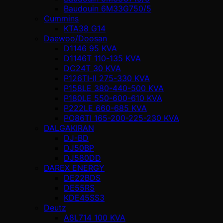
Baudouin 6M33G750/5
Cummins
KTA38 G14
Daewoo/Doosan
D1146 95 KVA
D1146T 110-135 KVA
DC24T 30 KVA
P126TI-II 275-330 KVA
P158LE 380-440-500 KVA
P180LE 550-600-610 KVA
P222LE 660-685 KVA
PO86TI 165-200-225-230 KVA
DALGAKIRAN
DJ-BD
DJ50BP
DJ580DD
DAREX ENERGY
DE22BDS
DE55RS
KDE45SS3
Deutz
A8L714 100 KVA