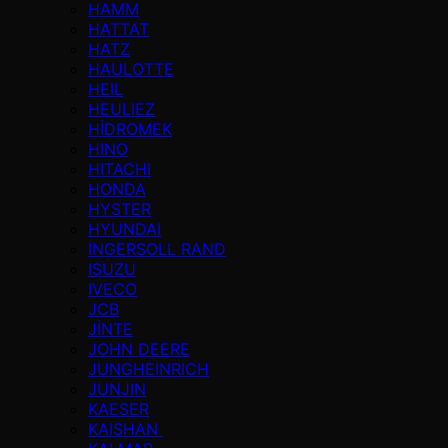
HAMM
HATTAT
HATZ
HAULOTTE
HEIL
HEULIEZ
HİDROMEK
HINO
HITACHI
HONDA
HYSTER
HYUNDAI
INGERSOLL RAND
ISUZU
IVECO
JCB
JİNTE
JOHN DEERE
JUNGHEINRICH
JUNJIN
KAESER
KAISHAN