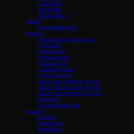
L3E61SDH
S3L261SD
S3L261SDH
MOSA
GE10000BES/GS
Perkins
1004G/G1/G2 50-81 KVA
1103A33G
1103A33TG1
1104A44TAG2
1104A44TG2
2206AE13TAG2
3.1524 30 KVA
403C-11G HH35114 10 KVA
403C-15G HL35100 15 KVA
404C-22G HP35107 22 KVA
404D22G
T4.236 46-66 KVA
Ricardo
K4100D
N4105ZDS
R4105IZLD