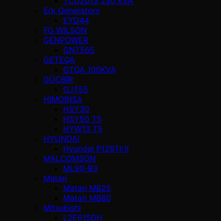
TCD2013 250 KVA
Erk Generators
EYD44
FG WILSON
GENPOWER
GNT565
GETEQA
GTQA 100KVA
GÜÇBİR
GJT55
HIMOINSA
HSY30
HSY50 T5
HYW13 T5
HYUNDAI
Hyundai P126TI-II
MALCOMSON
ML90-B3
Matari
Matari MB25
Matari MB80
Mitsubishi
L2E61SDH