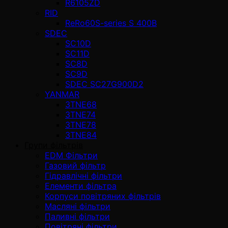
R6105ZD
RID
ReRo60S-series S 400В
SDEC
SC10D
SC11D
SC8D
SC9D
SDEC SC27G900D2
YANMAR
3TNE68
3TNE74
3TNE78
3TNE84
Групи фільтрів
EDM Фільтри
Газовий фільтр
Гідравлічні фільтри
Елементи фільтра
Корпуси повітряних фільтрів
Масляні фільтри
Паливні фільтри
Повітряні фільтри