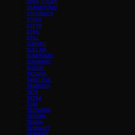
SPRA-COUPE
SSANGYONG
STEINBOCK
STEPA
STEYR
STIHL
STILL
SUBARU
SULLAIR
SUMITOMO
SUNWARD
SUZUKI
TADANO
TAKEUCHI
TAMROCK
TATA
TATRA
TCM
TECNOMA
TEKSAN
TEMSA
TENNANT
TERBERG