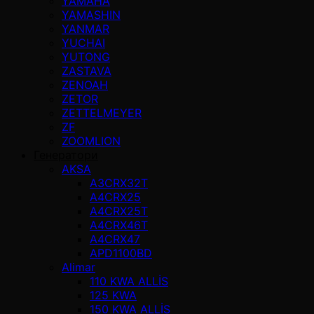
YAMAHA
YAMASHIN
YANMAR
YUCHAI
YUTONG
ZASTAVA
ZENOAH
ZETOR
ZETTELMEYER
ZF
ZOOMLION
Генератори
AKSA
A3CRX32T
A4CRX25
A4CRX25T
A4CRX46T
A4CRX47
APD1100BD
Alimar
110 KWA ALLİS
125 KWA
150 KWA ALLİS