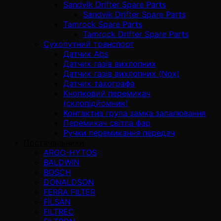
Sandvik Drifter Spare Parts
Sandvik Drifter Spare Parts
Tamrock Spare Parts
Tamrock Drifter Spare Parts
Сухопутний транспорт
Датчик Abs
Датчик газів вихлопних
Датчик газів вихлопних (Nox)
Датчик тахографа
Кнопковий перемикач
(склопідйомник)
Контактна група замка запалювання
Перемикач світла фар
Ручки перемикання передач
Постачальники
ARGO-HYTOS
BALDWIN
BOSCH
DONALDSON
FERRA FILTER
FİLSAN
FILTREC