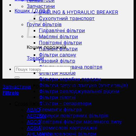
Генератори
Запчастини
Кошик /
0,00
₴
DRILLING & HYDRAULIC BREAKER
Сухопутний транспорт
Групи фільтрів
Гідравлічні фільтри
Масляні фільтри
Повітряні фільтри
Кошик порожній
Паливні фільтри
Фільтри салону
Товари
Газовий фільтр
Фільтр осушувача повітря
Ara:
Фільтри Adblue
Фільтри коробки передач
Фільтри сапуна двигуна (вентиляція)
Запчастини
/
DRILLING & HYDRAULIC BREAKER
Фільтри охолоджувальної рідини
Filtrele
Фільтри пілотні
Фільтри - сепаратори
Cross Reference
Елементи фільтра
ABAC
Корпуси повітряних фільтрів
AERZEN
Повітряні фільтри масляного типу
AGCO
Промислові картриджні
AGRIA
пиловловлюючі фільтри
AHLMANN