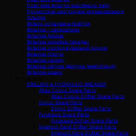
Повітряні фільтри масляного типу
Промислові картриджні пиловловлюючі
фільтри
Фільтр осушувача повітря
Фільтри - сепаратори
Фільтри Adblue
Фільтри коробки передач
Фільтри охолоджувальної рідини
Фільтри пілотні
Фільтри салону
Фільтри сапуна двигуна (вентиляція)
Фільтри-мішки
Запчастини
DRILLING & HYDRAULIC BREAKER
Atlas Copco Spare Parts
Atlas Copco Drifter Spare Parts
Epiroc Spare Parts
Epiroc Drifter Spare Parts
Furukawa Spare Parts
Furukawa Drifter Spare Parts
İngersoll Rand Drifter Spare Parts
İngersoll Rand Drifter Spare Parts