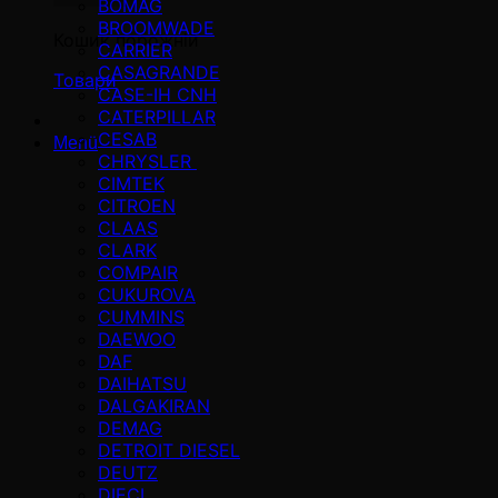
BOMAG
BROOMWADE
Кошик порожній
CARRIER
CASAGRANDE
Товари
CASE-IH CNH
CATERPILLAR
CESAB
Menü
CHRYSLER
CIMTEK
CITROEN
CLAAS
CLARK
COMPAIR
CUKUROVA
CUMMINS
DAEWOO
DAF
DAIHATSU
DALGAKIRAN
DEMAG
DETROIT DIESEL
DEUTZ
DIECI