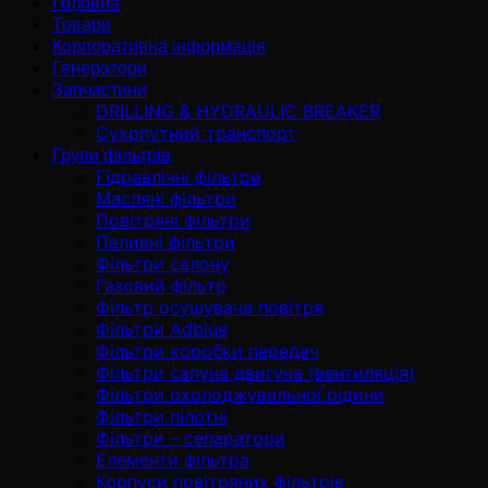
Головна
Товари
Корпоративна інформація
Генератори
Запчастини
DRILLING & HYDRAULIC BREAKER
Сухопутний транспорт
Групи фільтрів
Гідравлічні фільтри
Масляні фільтри
Повітряні фільтри
Паливні фільтри
Фільтри салону
Газовий фільтр
Фільтр осушувача повітря
Фільтри Adblue
Фільтри коробки передач
Фільтри сапуна двигуна (вентиляція)
Фільтри охолоджувальної рідини
Фільтри пілотні
Фільтри – сепаратори
Елементи фільтра
Корпуси повітряних фільтрів