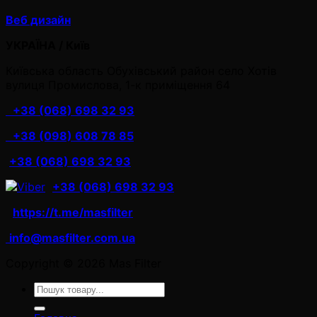
Веб дизайн
УКРАЇНА / Київ
Київська область Обухівський район село Хотів
вулиця Промислова, 1-к приміщення 64
+38 (068) 698 32 93
+38 (098) 608 78 85
+38 (068) 698 32 93
+38 (068) 698 32 93
https://t.me/masfilter
info@masfilter.com.ua
Copyright © 2026 Mas Filter
Ara: