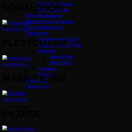
Фільтри-мішки
DONALDSON
EDM Фільтри
Постачальники
Промислові Фільтри
Cross Reference
Натисніть!
Каталоги
Онлайн каталоги
FLEETGUARD
Каталог Ferra Filter
Новини
Ferra Filter
Mas Filter
Натисніть!
Техніка
Export
MANN FILTER
Контакти
Quote List
Натисніть!
Кошик
FILTREC