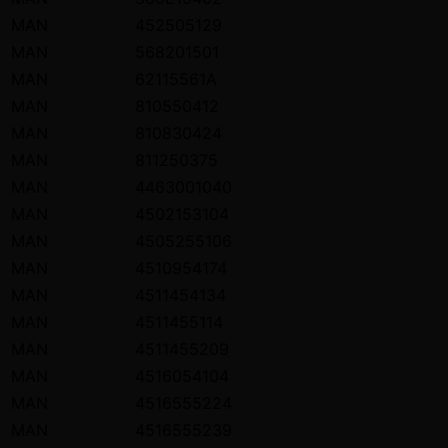
MAN
452505129
MAN
568201501
MAN
62115561A
MAN
810550412
MAN
810830424
MAN
811250375
MAN
4463001040
MAN
4502153104
MAN
4505255106
MAN
4510954174
MAN
4511454134
MAN
4511455114
MAN
4511455209
MAN
4516054104
MAN
4516555224
MAN
4516555239