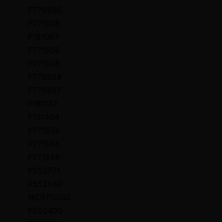
P776696
P771508
P181087
P771508
P771508
P778994
P776697
P181137
P131404
P771558
P771558
P771558
P553771
P552040
1KDFF0032
P550400