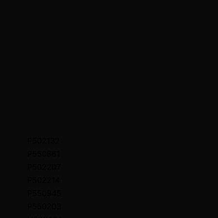
P502132
P550861
P502207
P502214
P550945
P550203