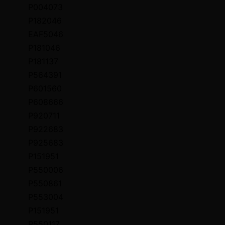
P004073
P182046
EAF5046
P181046
P181137
P564391
P601560
P608666
P920711
P922683
P925683
P151951
P550006
P550861
P553004
P151951
P550117