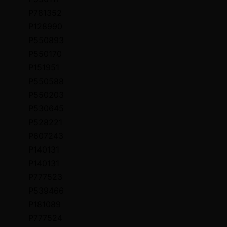
P781352
P128990
P550893
P550170
P151951
P550588
P550203
P530645
P528221
P607243
P140131
P140131
P777523
P539466
P181089
P777524