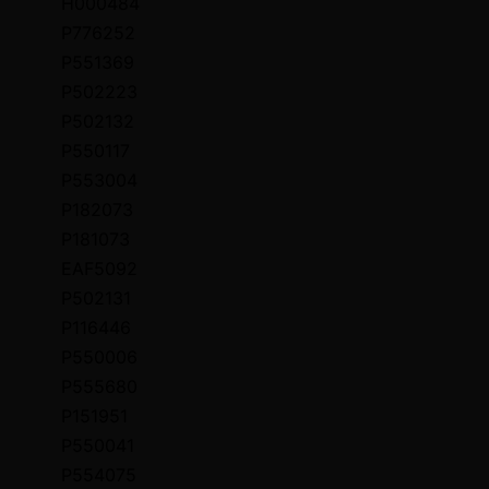
H000484
P776252
P551369
P502223
P502132
P550117
P553004
P182073
P181073
EAF5092
P502131
P116446
P550006
P555680
P151951
P550041
P554075