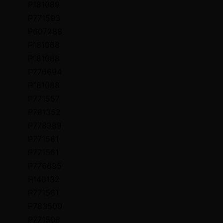
P181089
P771593
P607288
P181088
P181088
P776694
P181088
P771557
P781352
P778989
P771561
P771561
P776695
P140132
P771561
P783500
P771508