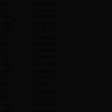
MAN
05P004073
MAN
05P181046
MAN
05P181046
MAN
05P181046
MAN
05P181137
MAN
05P564391
MAN
05P601560
MAN
05P608666
MAN
05P920711
MAN
05P922683
MAN
05P925683
MAN
83040024
MAN
245151017
MAN
330F10401
MAN
35A255017
MAN
35A255106
MAN
366E10402