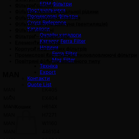
EDM Фільтри
Фільтри салону
Постачальники
Фільтри охолоджувальної рідини
Промислові Фільтри
Фільтр осушувача повітря
Cross Reference
Фільтри сапуна двигуна (вентиляція)
Каталоги
Фільтри пілотні
Онлайн каталоги
Фільтри – сепаратори
Каталог Ferra Filter
Елементи фільтра
Новини
Корпуси повітряних фільтрів
Ferra Filter
Промислові картриджні пиловловлюючі фільтри
Mas Filter
Повітряні фільтри масляного типу
Техніка
Export
MAN
Контакти
Quote List
MAN
EK405
MAN
EX404
MAN
H614X
Кошик
MAN
H7271
MAN
W1160
MAN
446104