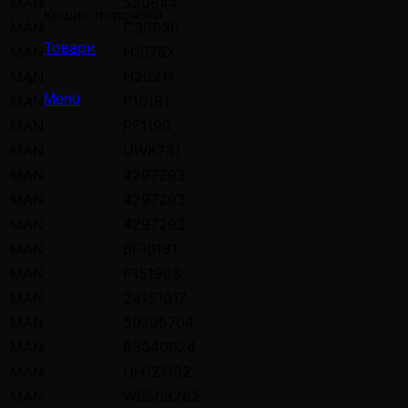
MAN
520844
Кошик порожній
MAN
C30630
Товари
MAN
H1075X
MAN
H20211
Menü
MAN
P10181
MAN
PF1190
MAN
UWK731
MAN
4297293
MAN
4297293
MAN
4297293
MAN
BF10181
MAN
P151908
MAN
24151017
MAN
50705704
MAN
83040024
MAN
UH121102
MAN
W6508262