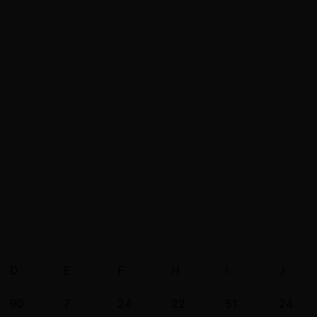
D
E
F
H
I
J
90
7
24
22
51
24