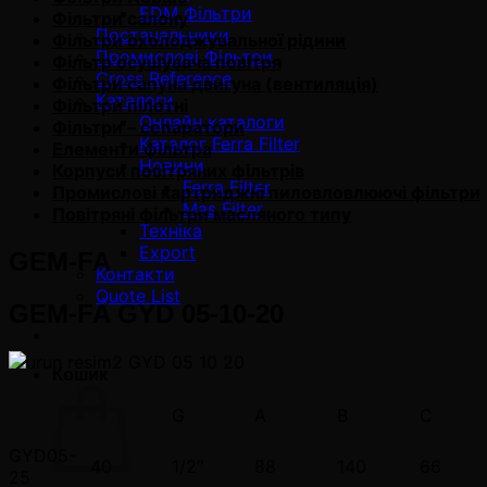
EDM Фільтри
Фільтри салону
Постачальники
Фільтри охолоджувальної рідини
Промислові Фільтри
Фільтр осушувача повітря
Cross Reference
Фільтри сапуна двигуна (вентиляція)
Каталоги
Фільтри пілотні
Онлайн каталоги
Фільтри – сепаратори
Каталог Ferra Filter
Елементи фільтра
Новини
Корпуси повітряних фільтрів
Ferra Filter
Промислові картриджні пиловловлюючі фільтри
Mas Filter
Повітряні фільтри масляного типу
Техніка
Export
GEM-FA
Контакти
Quote List
GEM-FA GYD 05-10-20
Кошик
G
A
B
C
GYD05-
40
1/2″
88
140
66
25