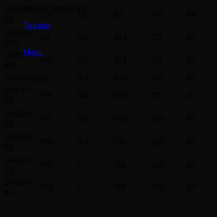
Кошик порожній
GYD05-
70
1/2″
88
140
66
60
Товари
GYD10-
65
1/2″
103
172
87
25
Menü
GYD10-
115
1/2″
103
172
87
60
GYD11-25
65
3/4″
103
172
87
GYD11-
115
3/4″
103
172
87
60
GYD20-
110
3/4″
136
205
87
25
GYD20-
150
3/4″
136
205
87
60
GYD21-
110
1″
136
205
87
25
GYD21-
150
1″
136
205
87
60