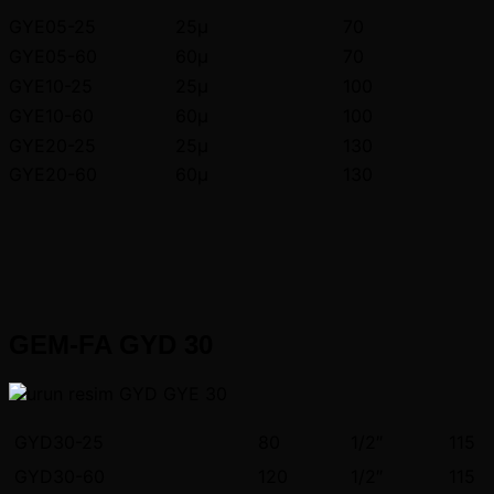
GYE05-25
25μ
70
GYE05-60
60μ
70
GYE10-25
25μ
100
GYE10-60
60μ
100
GYE20-25
25μ
130
GYE20-60
60μ
130
GEM-FA GYD 30
GYD30-25
80
1/2″
115
GYD30-60
120
1/2″
115