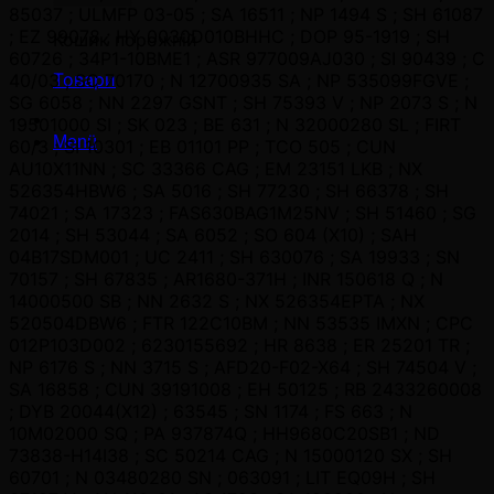
Кошик порожній
Товари
Menü