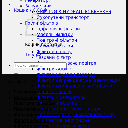
Генератори
Запчастини
Кошик /
0,00
₴
DRILLING & HYDRAULIC BREAKER
Сухопутний транспорт
Групи фільтрів
Гідравлічні фільтри
Масляні фільтри
Повітряні фільтри
Кошик порожній
Паливні фільтри
Фільтри салону
Товари
Газовий фільтр
Фільтр осушувача повітря
Ara:
Фільтри Adblue
Фільтри коробки передач
Фільтри сапуна двигуна (вентиляція)
Групи фільтрів
Фільтри охолоджувальної рідини
Фільтри пілотні
Гідравлічні фільтри
Фільтри - сепаратори
Масляні фільтри
Елементи фільтра
Повітряні фільтри
Корпуси повітряних фільтрів
Паливні фільтри
Повітряні фільтри масляного типу
Фільтри коробки передач
Промислові картриджні
Фільтри Adblue
пиловловлюючі фільтри
Фільтри салону