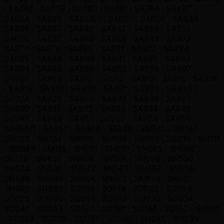
; SA748 ; SA759 ; SA760 ; SA761 ; SA764 ; SA807 ;
SA824 ; SA825 ; SA826/1 ; SA827 ; SA828 ; SA830 ;
SA836 ; SA837 ; SA840 ; SA842 ; SA850 ; SA855 ;
SA856 ; SA857 ; SA860 ; SA862 ; SA865 ; SA873 ;
SA877 ; SA878 ; SA880 ; SA881 ; SA882 ; SA884 ;
SA885 ; SA886 ; SA890 ; SA891 ; SA892 ; SA893 ;
SA894 ; SA895 ; SA896 ; SA905 ; SA906 ; SA907 ;
SA908 ; SA909 ; SA910 ; SA912 ; SA913 ; SA915 ; SA916
; SA918 ; SA919 ; SA920 ; SA921 ; SA922 ; SA923 ;
SA924 ; SA925 ; SA926 ; SA927 ; SA928 ; SA929 ;
SA930 ; SA931 ; SA932 ; SA933 ; SA934 ; SA943 ;
SA945 ; SA949 ; SA951 ; SA952 ; SA954 ; SA956 ;
SA956/1 ; SA957 ; SA960 ; SB230 ; SBI041 ; SBI102 ;
SBI103 ; SBI104 ; SBI105 ; SBI106 ; SBI109 ; SBI110 ; SBI111
; SBI889 ; SM118 ; SN001 ; SN010 ; SN063 ; SN088 ;
SN158 ; SN438 ; SN468 ; SN506 ; SN508 ; SN530 ;
SN534 ; SN536 ; SN542 ; SN565 ; SN567 ; SN596 ;
SN598 ; SN600 ; SN601 ; SN602 ; SN620 ; SN991 ;
SN992 ; SN993 ; SO010 ; SO019 ; SO022 ; SO024 ;
SO025 ; SO030 ; SO031 ; SO032 ; SO033 ; SO034 ;
SO040 ; SO053 ; SO127 ; SO130 ; SO144 ; SO152 ; SO215
; SO228 ; SO236 ; SO257 ; SO260 ; SO285 ; SO295 ;