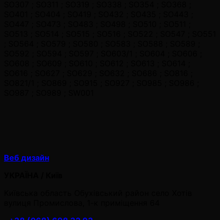
SO307 ; SO311 ; SO319 ; SO338 ; SO354 ; SO368 ;
SO401 ; SO404 ; SO419 ; SO432 ; SO435 ; SO443 ;
SO447 ; SO473 ; SO483 ; SO498 ; SO510 ; SO511 ;
SO513 ; SO514 ; SO515 ; SO516 ; SO522 ; SO547 ; SO551
; SO564 ; SO579 ; SO580 ; SO583 ; SO588 ; SO589 ;
SO592 ; SO594 ; SO597 ; SO603/1 ; SO604 ; SO606 ;
SO608 ; SO609 ; SO610 ; SO612 ; SO613 ; SO614 ;
SO616 ; SO627 ; SO629 ; SO632 ; SO686 ; SO816 ;
SO821/1 ; SO869 ; SO915 ; SO927 ; SO985 ; SO986 ;
SO987 ; SO989 ; SW001
Веб дизайн
УКРАЇНА / Київ
Київська область Обухівський район село Хотів
вулиця Промислова, 1-к приміщення 64