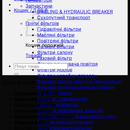
Генератори
Запчастини
Кошик /
0,00
₴
DRILLING & HYDRAULIC BREAKER
Сухопутний транспорт
Групи фільтрів
Гідравлічні фільтри
Масляні фільтри
Повітряні фільтри
Кошик порожній
Паливні фільтри
Фільтри салону
Товари
Газовий фільтр
Фільтр осушувача повітря
Ara:
Фільтри Adblue
Фільтри коробки передач
Фільтри сапуна двигуна (вентиляція)
Групи фільтрів
Фільтри охолоджувальної рідини
Фільтри пілотні
Гідравлічні фільтри
Фільтри - сепаратори
Масляні фільтри
Елементи фільтра
Повітряні фільтри
Корпуси повітряних фільтрів
Паливні фільтри
Повітряні фільтри масляного типу
Фільтри коробки передач
Промислові картриджні
Фільтри Adblue
пиловловлюючі фільтри
Фільтри салону