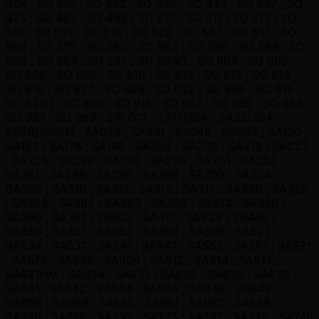
404 ; SO 419 ; SO 432 ; SO 435 ; SO 443 ; SO 447 ; SO
473 ; SO 483 ; SO 498 ; SO 510 ; SO 511 ; SO 513 ; SO
514 ; SO 515 ; SO 516 ; SO 522 ; SO 547 ; SO 551 ; SO
564 ; SO 579 ; SO 580 ; SO 583 ; SO 588 ; SO 589 ; SO
592 ; SO 594 ; SO 597 ; SO 603/1 ; SO 604 ; SO 606 ;
SO 608 ; SO 609 ; SO 610 ; SO 612 ; SO 613 ; SO 614 ;
SO 616 ; SO 627 ; SO 629 ; SO 632 ; SO 686 ; SO 816 ;
SO 821/1 ; SO 869 ; SO 915 ; SO 927 ; SO 985 ; SO 986 ;
SO 987 ; SO 989 ; SW 001 ; 2271/30A ; 2432/30A ;
2858/1060M ; SA020 ; SA041 ; SA048 ; SA052 ; SA130 ;
SA163 ; SA178 ; SA188 ; SA204 ; SA209 ; SA219 ; SA223
; SA225 ; SA236 ; SA247 ; SA250 ; SA251 ; SA252 ;
SA261 ; SA288 ; SA289 ; SA290 ; SA302 ; SA304 ;
SA305 ; SA310 ; SA311 ; SA312 ; SA317 ; SA320 ; SA329
; SA358 ; SA362 ; SA363 ; SA369 ; SA374 ; SA380 ;
SA390 ; SA391 ; SA402 ; SA417 ; SA429 ; SA449 ;
SA450 ; SA451 ; SA452 ; SA458 ; SA509 ; SA521 ;
SA534 ; SA537 ; SA541 ; SA547 ; SA555 ; SA561 ; SA571
; SA579 ; SA590 ; SA609 ; SA612 ; SA614 ; SA617 ;
SA621HM ; SA634 ; SA635 ; SA636 ; SA638 ; SA639 ;
SA641 ; SA642 ; SA644 ; SA645 ; SA646 ; SA649 ;
SA656 ; SA659 ; SA660 ; SA661 ; SA667 ; SA668 ;
SA720 ; SA726 ; SA733 ; SA735 ; SA737 ; SA738 ; SA746