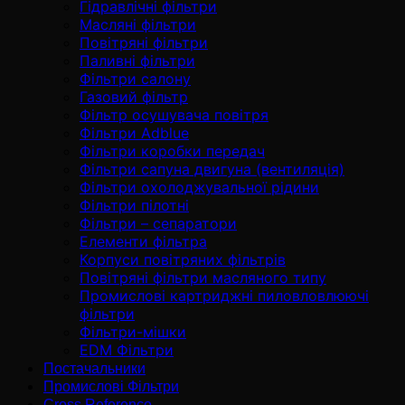
Гідравлічні фільтри
Масляні фільтри
Повітряні фільтри
Паливні фільтри
Фільтри салону
Газовий фільтр
Фільтр осушувача повітря
Фільтри Adblue
Фільтри коробки передач
Фільтри сапуна двигуна (вентиляція)
Фільтри охолоджувальної рідини
Фільтри пілотні
Фільтри – сепаратори
Елементи фільтра
Корпуси повітряних фільтрів
Повітряні фільтри масляного типу
Промислові картриджні пиловловлюючі
фільтри
Фільтри-мішки
EDM Фільтри
Постачальники
Промислові Фільтри
Cross Reference