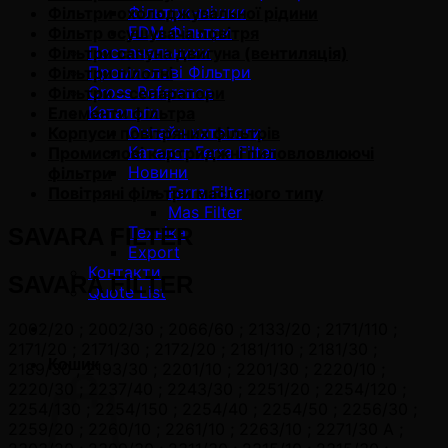
Фільтри-мішки
Фільтри охолоджувальної рідини
EDM Фільтри
Фільтр осушувача повітря
Постачальники
Фільтри сапуна двигуна (вентиляція)
Промислові Фільтри
Фільтри пілотні
Cross Reference
Фільтри – сепаратори
Каталоги
Елементи фільтра
Онлайн каталоги
Корпуси повітряних фільтрів
Каталог Ferra Filter
Промислові картриджні пиловловлюючі
Новини
фільтри
Ferra Filter
Повітряні фільтри масляного типу
Mas Filter
Техніка
SAVARA FILTER
Export
Контакти
SAVARA FILTER
Quote List
2002/20 ; 2002/30 ; 2066/60 ; 2133/20 ; 2171/110 ;
2171/20 ; 2171/30 ; 2172/20 ; 2181/110 ; 2181/30 ;
Кошик
2189/30 ; 2193/30 ; 2201/10 ; 2201/30 ; 2220/10 ;
2220/30 ; 2237/40 ; 2243/30 ; 2251/20 ; 2254/120 ;
2254/130 ; 2254/150 ; 2254/40 ; 2254/50 ; 2256/30 ;
2259/20 ; 2260/10 ; 2261/10 ; 2263/10 ; 2271/30 A ;