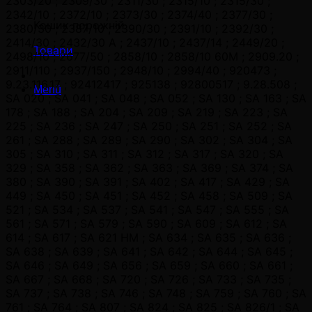
2303/20 ; 2309/30 ; 2311/30 ; 2315/10 ; 2315/30 ;
2342/10 ; 2372/10 ; 2373/30 ; 2374/40 ; 2377/30 ;
Кошик порожній
2380/30 ; 2387/10 ; 2390/30 ; 2391/10 ; 2392/30 ;
2414/30 ; 2432/30 A ; 2437/10 ; 2437/14 ; 2449/20 ;
Товари
2498/10 ; 2677/50 ; 2858/10 ; 2858/10 60M ; 2909.20 ;
2911/110 ; 2937/150 ; 2948/10 ; 2994/40 ; 920473 ;
9.23.116.17 ; 92412417 ; 925138 ; 92800517 ; 9.28.508 ;
Menü
SA 020 ; SA 041 ; SA 048 ; SA 052 ; SA 130 ; SA 163 ; SA
178 ; SA 188 ; SA 204 ; SA 209 ; SA 219 ; SA 223 ; SA
225 ; SA 236 ; SA 247 ; SA 250 ; SA 251 ; SA 252 ; SA
261 ; SA 288 ; SA 289 ; SA 290 ; SA 302 ; SA 304 ; SA
305 ; SA 310 ; SA 311 ; SA 312 ; SA 317 ; SA 320 ; SA
329 ; SA 358 ; SA 362 ; SA 363 ; SA 369 ; SA 374 ; SA
380 ; SA 390 ; SA 391 ; SA 402 ; SA 417 ; SA 429 ; SA
449 ; SA 450 ; SA 451 ; SA 452 ; SA 458 ; SA 509 ; SA
521 ; SA 534 ; SA 537 ; SA 541 ; SA 547 ; SA 555 ; SA
561 ; SA 571 ; SA 579 ; SA 590 ; SA 609 ; SA 612 ; SA
614 ; SA 617 ; SA 621 HM ; SA 634 ; SA 635 ; SA 636 ;
SA 638 ; SA 639 ; SA 641 ; SA 642 ; SA 644 ; SA 645 ;
SA 646 ; SA 649 ; SA 656 ; SA 659 ; SA 660 ; SA 661 ;
SA 667 ; SA 668 ; SA 720 ; SA 726 ; SA 733 ; SA 735 ;
SA 737 ; SA 738 ; SA 746 ; SA 748 ; SA 759 ; SA 760 ; SA
761 ; SA 764 ; SA 807 ; SA 824 ; SA 825 ; SA 826/1 ; SA