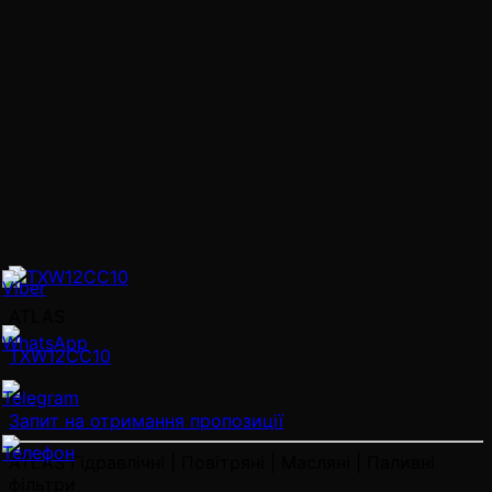
ATLAS
TXW12CC10
Запит на отримання пропозиції
ATLAS Гідравлічні | Повітряні | Масляні | Паливні
фільтри