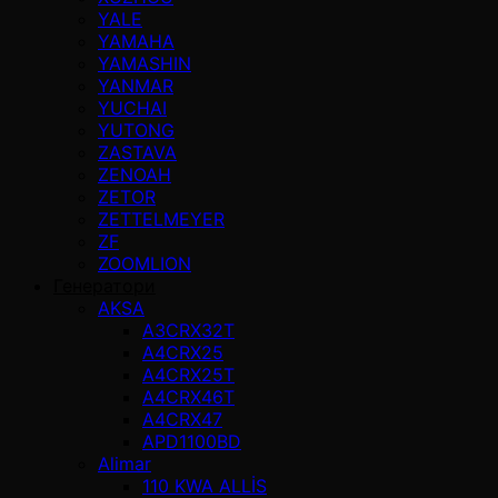
YALE
YAMAHA
YAMASHIN
YANMAR
YUCHAI
YUTONG
ZASTAVA
ZENOAH
ZETOR
ZETTELMEYER
ZF
ZOOMLION
Генератори
AKSA
A3CRX32T
A4CRX25
A4CRX25T
A4CRX46T
A4CRX47
APD1100BD
Alimar
110 KWA ALLİS