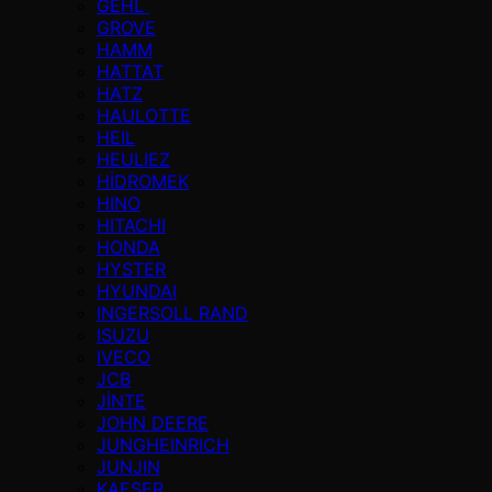
GEHL
GROVE
HAMM
HATTAT
HATZ
HAULOTTE
HEIL
HEULIEZ
HİDROMEK
HINO
HITACHI
HONDA
HYSTER
HYUNDAI
INGERSOLL RAND
ISUZU
IVECO
JCB
JİNTE
JOHN DEERE
JUNGHEINRICH
JUNJIN
KAESER