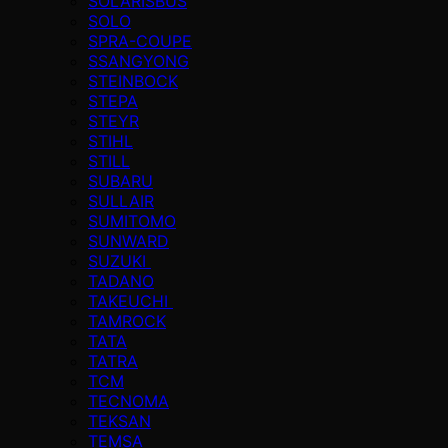
SOLARISBUS
SOLO
SPRA-COUPE
SSANGYONG
STEINBOCK
STEPA
STEYR
STIHL
STILL
SUBARU
SULLAIR
SUMITOMO
SUNWARD
SUZUKI
TADANO
TAKEUCHI
TAMROCK
TATA
TATRA
TCM
TECNOMA
TEKSAN
TEMSA