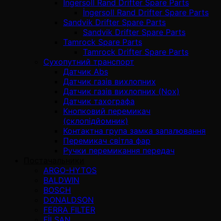
İngersoll Rand Drifter Spare Parts
İngersoll Rand Drifter Spare Parts
Sandvik Drifter Spare Parts
Sandvik Drifter Spare Parts
Tamrock Spare Parts
Tamrock Drifter Spare Parts
Сухопутний транспорт
Датчик Abs
Датчик газів вихлопних
Датчик газів вихлопних (Nox)
Датчик тахографа
Кнопковий перемикач
(склопідйомник)
Контактна група замка запалювання
Перемикач світла фар
Ручки перемикання передач
Постачальники
ARGO-HYTOS
BALDWIN
BOSCH
DONALDSON
FERRA FILTER
FİLSAN