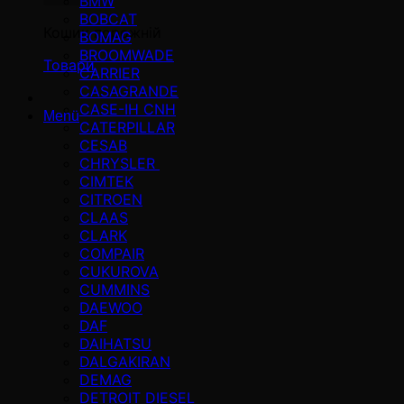
BMW
BOBCAT
Кошик порожній
BOMAG
BROOMWADE
Товари
CARRIER
CASAGRANDE
CASE-IH CNH
Menü
CATERPILLAR
CESAB
CHRYSLER
CIMTEK
CITROEN
CLAAS
CLARK
COMPAIR
CUKUROVA
CUMMINS
DAEWOO
DAF
DAIHATSU
DALGAKIRAN
DEMAG
DETROIT DIESEL