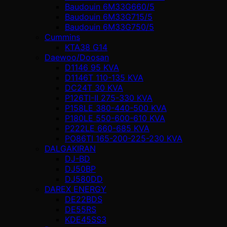
Baudouin 6M33G660/5
Baudouin 6M33G715/5
Baudouin 6M33G750/5
Cummins
KTA38 G14
Daewoo/Doosan
D1146 95 KVA
D1146T 110-135 KVA
DC24T 30 KVA
P126TI-II 275-330 KVA
P158LE 380-440-500 KVA
P180LE 550-600-610 KVA
P222LE 660-685 KVA
PO86TI 165-200-225-230 KVA
DALGAKIRAN
DJ-BD
DJ50BP
DJ580DD
DAREX ENERGY
DE22BDS
DE55RS
KDE45SS3