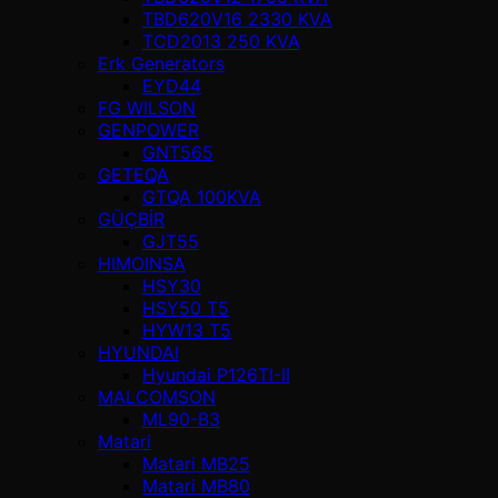
TBD620V16 2330 KVA
TCD2013 250 KVA
Erk Generators
EYD44
FG WILSON
GENPOWER
GNT565
GETEQA
GTQA 100KVA
GÜÇBİR
GJT55
HIMOINSA
HSY30
HSY50 T5
HYW13 T5
HYUNDAI
Hyundai P126TI-II
MALCOMSON
ML90-B3
Matari
Matari MB25
Matari MB80