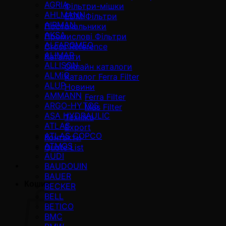
AGRIA
Фільтри-мішки
AHLMANN
EDM Фільтри
AIRMAN
Постачальники
AKSA
Промислові Фільтри
ALFAROMEO
Cross Reference
ALIMAR
Каталоги
ALLISON
Онлайн каталоги
ALMiG
Каталог Ferra Filter
ALUP
Новини
AMMANN
Ferra Filter
ARGO-HYTOS
Mas Filter
ASA HYDRAULIC
Техніка
ATLAS
Export
ATLAS COPCO
Контакти
ATMOS
Quote List
AUDI
BAUDOUIN
BAUER
Кошик
BECKER
BELL
BETICO
BMC