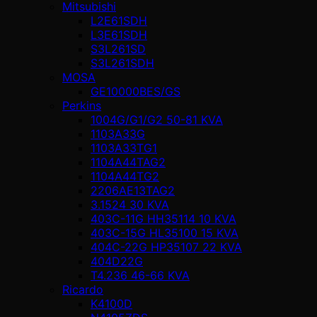
Mitsubishi
L2E61SDH
L3E61SDH
S3L261SD
S3L261SDH
MOSA
GE10000BES/GS
Perkins
1004G/G1/G2 50-81 KVA
1103A33G
1103A33TG1
1104A44TAG2
1104A44TG2
2206AE13TAG2
3.1524 30 KVA
403C-11G HH35114 10 KVA
403C-15G HL35100 15 KVA
404C-22G HP35107 22 KVA
404D22G
T4.236 46-66 KVA
Ricardo
K4100D