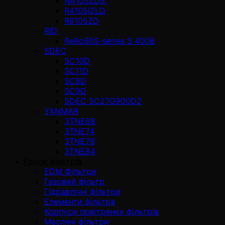
N4105ZDS
R4105IZLD
R6105ZD
RID
ReRo60S-series S 400В
SDEC
SC10D
SC11D
SC8D
SC9D
SDEC SC27G900D2
YANMAR
3TNE68
3TNE74
3TNE78
3TNE84
Групи фільтрів
EDM Фільтри
Газовий фільтр
Гідравлічні фільтри
Елементи фільтра
Корпуси повітряних фільтрів
Масляні фільтри