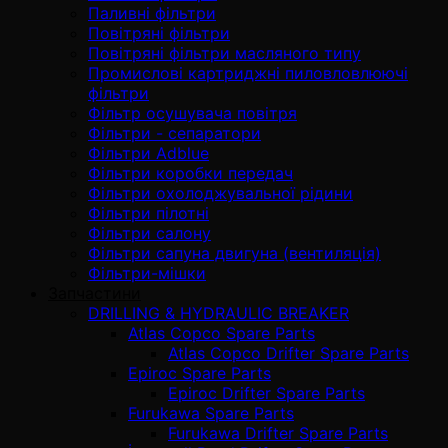
Паливні фільтри
Повітряні фільтри
Повітряні фільтри масляного типу
Промислові картриджні пиловловлюючі
фільтри
Фільтр осушувача повітря
Фільтри - сепаратори
Фільтри Adblue
Фільтри коробки передач
Фільтри охолоджувальної рідини
Фільтри пілотні
Фільтри салону
Фільтри сапуна двигуна (вентиляція)
Фільтри-мішки
Запчастини
DRILLING & HYDRAULIC BREAKER
Atlas Copco Spare Parts
Atlas Copco Drifter Spare Parts
Epiroc Spare Parts
Epiroc Drifter Spare Parts
Furukawa Spare Parts
Furukawa Drifter Spare Parts