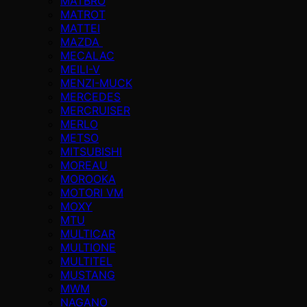
MATBRO
MATROT
MATTEI
MAZDA
MECALAC
MEILI-V
MENZI-MUCK
MERCEDES
MERCRUISER
MERLO
METSO
MITSUBISHI
MOREAU
MOROOKA
MOTORI VM
MOXY
MTU
MULTICAR
MULTIONE
MULTITEL
MUSTANG
MWM
NAGANO