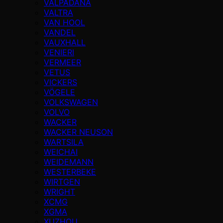
VALPADANA
VALTRA
VAN HOOL
VANDEL
VAUXHALL
VENIERI
VERMEER
VETUS
VICKERS
VÖGELE
VOLKSWAGEN
VOLVO
WACKER
WACKER NEUSON
WARTSILA
WEICHAI
WEIDEMANN
WESTERBEKE
WIRTGEN
WRIGHT
XCMG
XGMA
XUZHOU