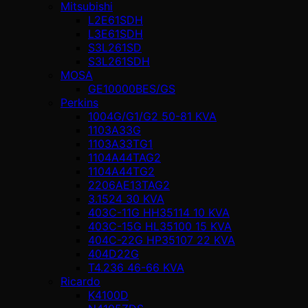
Mitsubishi
L2E61SDH
L3E61SDH
S3L261SD
S3L261SDH
MOSA
GE10000BES/GS
Perkins
1004G/G1/G2 50-81 KVA
1103A33G
1103A33TG1
1104A44TAG2
1104A44TG2
2206AE13TAG2
3.1524 30 KVA
403C-11G HH35114 10 KVA
403C-15G HL35100 15 KVA
404C-22G HP35107 22 KVA
404D22G
T4.236 46-66 KVA
Ricardo
K4100D