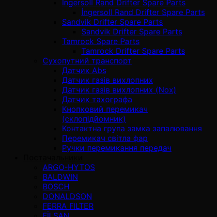
İngersoll Rand Drifter Spare Parts
İngersoll Rand Drifter Spare Parts
Sandvik Drifter Spare Parts
Sandvik Drifter Spare Parts
Tamrock Spare Parts
Tamrock Drifter Spare Parts
Сухопутний транспорт
Датчик Abs
Датчик газів вихлопних
Датчик газів вихлопних (Nox)
Датчик тахографа
Кнопковий перемикач
(склопідйомник)
Контактна група замка запалювання
Перемикач світла фар
Ручки перемикання передач
Постачальники
ARGO-HYTOS
BALDWIN
BOSCH
DONALDSON
FERRA FILTER
FİLSAN