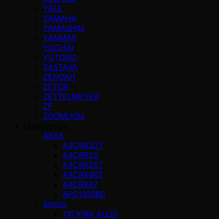
YALE
YAMAHA
YAMASHIN
YANMAR
YUCHAI
YUTONG
ZASTAVA
ZENOAH
ZETOR
ZETTELMEYER
ZF
ZOOMLION
Генератори
AKSA
A3CRX32T
A4CRX25
A4CRX25T
A4CRX46T
A4CRX47
APD1100BD
Alimar
110 KWA ALLİS