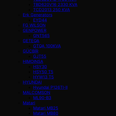
TBD620V16 2330 KVA
TCD2013 250 KVA
Erk Generators
EYD44
FG WILSON
GENPOWER
GNT565
GETEQA
GTQA 100KVA
GÜÇBİR
GJT55
HIMOINSA
HSY30
HSY50 T5
HYW13 T5
HYUNDAI
Hyundai P126TI-II
MALCOMSON
ML90-B3
Matari
Matari MB25
Matari MB80