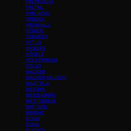
VALPADANA
VALTRA
VAN HOOL
VANDEL
VAUXHALL
VENIERI
VERMEER
VETUS
VICKERS
VÖGELE
VOLKSWAGEN
VOLVO
WACKER
WACKER NEUSON
WARTSILA
WEICHAI
WEIDEMANN
WESTERBEKE
WIRTGEN
WRIGHT
XCMG
XGMA
XUZHOU