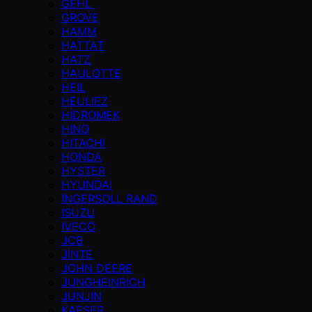
GEHL
GROVE
HAMM
HATTAT
HATZ
HAULOTTE
HEIL
HEULIEZ
HİDROMEK
HINO
HITACHI
HONDA
HYSTER
HYUNDAI
INGERSOLL RAND
ISUZU
IVECO
JCB
JİNTE
JOHN DEERE
JUNGHEINRICH
JUNJIN
KAESER