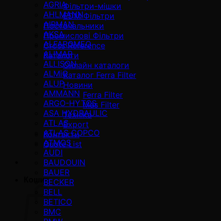
AGRIA
Фільтри-мішки
AHLMANN
EDM Фільтри
AIRMAN
Постачальники
AKSA
Промислові Фільтри
ALFAROMEO
Cross Reference
ALIMAR
Каталоги
ALLISON
Онлайн каталоги
ALMiG
Каталог Ferra Filter
ALUP
Новини
AMMANN
Ferra Filter
ARGO-HYTOS
Mas Filter
ASA HYDRAULIC
Техніка
ATLAS
Export
ATLAS COPCO
Контакти
ATMOS
Quote List
AUDI
BAUDOUIN
BAUER
Кошик
BECKER
BELL
BETICO
BMC