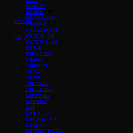
BMW
BOBCAT
Кошик порожній
BOMAG
BROOMWADE
Товари
CARRIER
CASAGRANDE
CASE-IH CNH
Menü
CATERPILLAR
CESAB
CHRYSLER
CIMTEK
CITROEN
CLAAS
CLARK
COMPAIR
CUKUROVA
CUMMINS
DAEWOO
DAF
DAIHATSU
DALGAKIRAN
DEMAG
DETROIT DIESEL