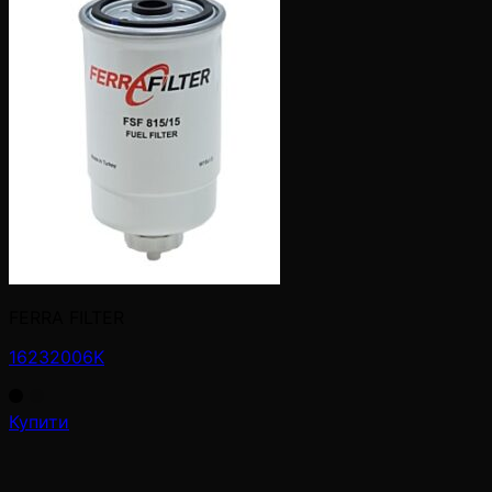
FERRA FILTER
16232006K
Купити