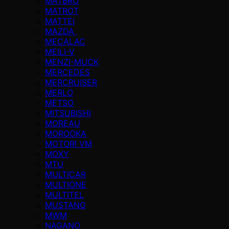
MATBRO
MATROT
MATTEI
MAZDA
MECALAC
MEILI-V
MENZI-MUCK
MERCEDES
MERCRUISER
MERLO
METSO
MITSUBISHI
MOREAU
MOROOKA
MOTORI VM
MOXY
MTU
MULTICAR
MULTIONE
MULTITEL
MUSTANG
MWM
NAGANO