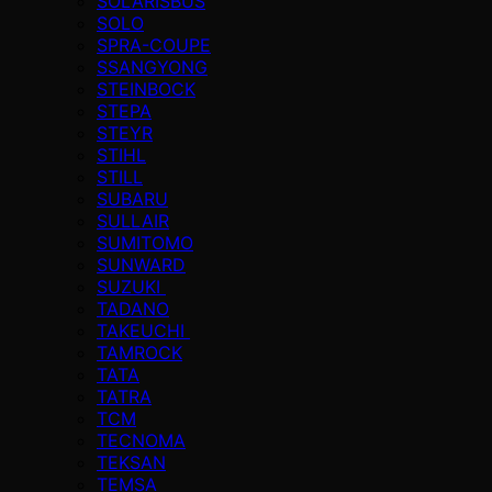
SOLARISBUS
SOLO
SPRA-COUPE
SSANGYONG
STEINBOCK
STEPA
STEYR
STIHL
STILL
SUBARU
SULLAIR
SUMITOMO
SUNWARD
SUZUKI
TADANO
TAKEUCHI
TAMROCK
TATA
TATRA
TCM
TECNOMA
TEKSAN
TEMSA