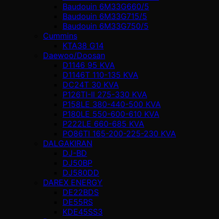
Baudouin 6M33G660/5
Baudouin 6M33G715/5
Baudouin 6M33G750/5
Cummins
KTA38 G14
Daewoo/Doosan
D1146 95 KVA
D1146T 110-135 KVA
DC24T 30 KVA
P126TI-II 275-330 KVA
P158LE 380-440-500 KVA
P180LE 550-600-610 KVA
P222LE 660-685 KVA
PO86TI 165-200-225-230 KVA
DALGAKIRAN
DJ-BD
DJ50BP
DJ580DD
DAREX ENERGY
DE22BDS
DE55RS
KDE45SS3