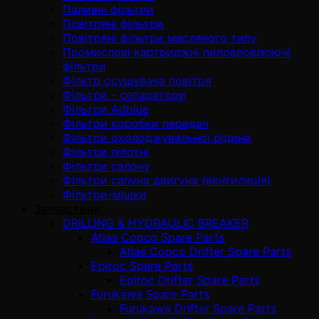
Паливні фільтри
Повітряні фільтри
Повітряні фільтри масляного типу
Промислові картриджні пиловловлюючі
фільтри
Фільтр осушувача повітря
Фільтри - сепаратори
Фільтри Adblue
Фільтри коробки передач
Фільтри охолоджувальної рідини
Фільтри пілотні
Фільтри салону
Фільтри сапуна двигуна (вентиляція)
Фільтри-мішки
Запчастини
DRILLING & HYDRAULIC BREAKER
Atlas Copco Spare Parts
Atlas Copco Drifter Spare Parts
Epiroc Spare Parts
Epiroc Drifter Spare Parts
Furukawa Spare Parts
Furukawa Drifter Spare Parts