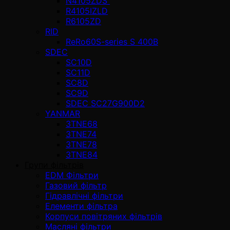
N4105ZDS
R4105IZLD
R6105ZD
RID
ReRo60S-series S 400В
SDEC
SC10D
SC11D
SC8D
SC9D
SDEC SC27G900D2
YANMAR
3TNE68
3TNE74
3TNE78
3TNE84
Групи фільтрів
EDM Фільтри
Газовий фільтр
Гідравлічні фільтри
Елементи фільтра
Корпуси повітряних фільтрів
Масляні фільтри