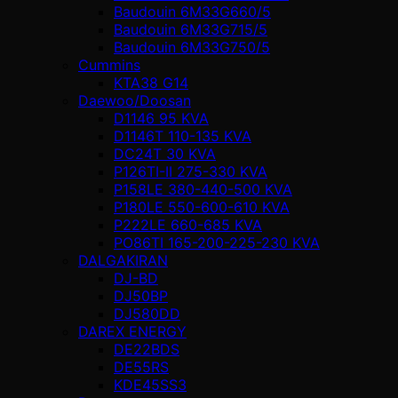
Baudouin 6M33G660/5
Baudouin 6M33G715/5
Baudouin 6M33G750/5
Cummins
KTA38 G14
Daewoo/Doosan
D1146 95 KVA
D1146T 110-135 KVA
DC24T 30 KVA
P126TI-II 275-330 KVA
P158LE 380-440-500 KVA
P180LE 550-600-610 KVA
P222LE 660-685 KVA
PO86TI 165-200-225-230 KVA
DALGAKIRAN
DJ-BD
DJ50BP
DJ580DD
DAREX ENERGY
DE22BDS
DE55RS
KDE45SS3