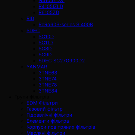
N4105ZDS
R4105IZLD
R6105ZD
RID
ReRo60S-series S 400В
SDEC
SC10D
SC11D
SC8D
SC9D
SDEC SC27G900D2
YANMAR
3TNE68
3TNE74
3TNE78
3TNE84
Групи фільтрів
EDM Фільтри
Газовий фільтр
Гідравлічні фільтри
Елементи фільтра
Корпуси повітряних фільтрів
Масляні фільтри