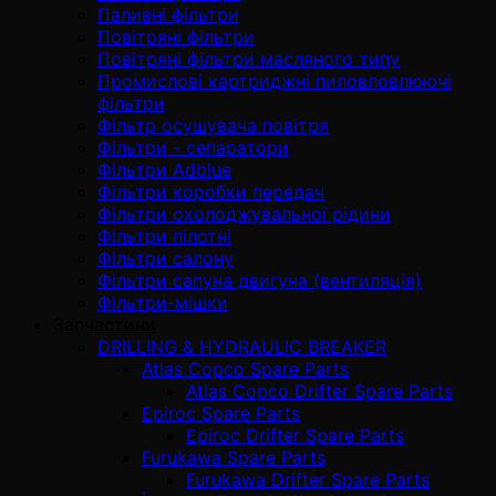
Паливні фільтри
Повітряні фільтри
Повітряні фільтри масляного типу
Промислові картриджні пиловловлюючі
фільтри
Фільтр осушувача повітря
Фільтри - сепаратори
Фільтри Adblue
Фільтри коробки передач
Фільтри охолоджувальної рідини
Фільтри пілотні
Фільтри салону
Фільтри сапуна двигуна (вентиляція)
Фільтри-мішки
Запчастини
DRILLING & HYDRAULIC BREAKER
Atlas Copco Spare Parts
Atlas Copco Drifter Spare Parts
Epiroc Spare Parts
Epiroc Drifter Spare Parts
Furukawa Spare Parts
Furukawa Drifter Spare Parts