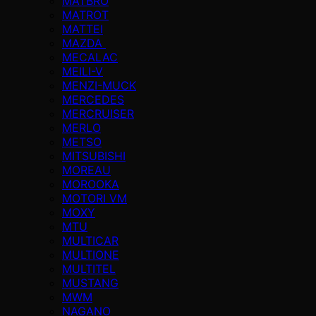
MATBRO
MATROT
MATTEI
MAZDA
MECALAC
MEILI-V
MENZI-MUCK
MERCEDES
MERCRUISER
MERLO
METSO
MITSUBISHI
MOREAU
MOROOKA
MOTORI VM
MOXY
MTU
MULTICAR
MULTIONE
MULTITEL
MUSTANG
MWM
NAGANO