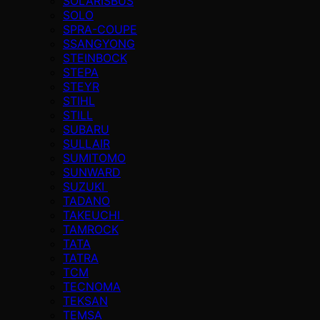
SOLARISBUS
SOLO
SPRA-COUPE
SSANGYONG
STEINBOCK
STEPA
STEYR
STIHL
STILL
SUBARU
SULLAIR
SUMITOMO
SUNWARD
SUZUKI
TADANO
TAKEUCHI
TAMROCK
TATA
TATRA
TCM
TECNOMA
TEKSAN
TEMSA