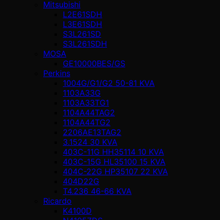
Mitsubishi
L2E61SDH
L3E61SDH
S3L261SD
S3L261SDH
MOSA
GE10000BES/GS
Perkins
1004G/G1/G2 50-81 KVA
1103A33G
1103A33TG1
1104A44TAG2
1104A44TG2
2206AE13TAG2
3.1524 30 KVA
403C-11G HH35114 10 KVA
403C-15G HL35100 15 KVA
404C-22G HP35107 22 KVA
404D22G
T4.236 46-66 KVA
Ricardo
K4100D