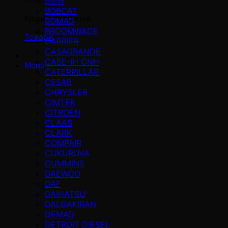
BMW
BOBCAT
Кошик порожній
BOMAG
BROOMWADE
Товари
CARRIER
CASAGRANDE
CASE-IH CNH
Menü
CATERPILLAR
CESAB
CHRYSLER
CIMTEK
CITROEN
CLAAS
CLARK
COMPAIR
CUKUROVA
CUMMINS
DAEWOO
DAF
DAIHATSU
DALGAKIRAN
DEMAG
DETROIT DIESEL