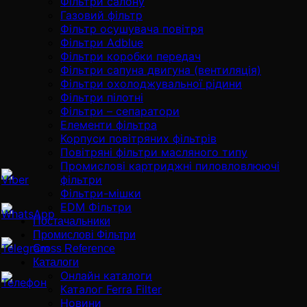
Фільтри салону
Газовий фільтр
Фільтр осушувача повітря
Фільтри Adblue
Фільтри коробки передач
Фільтри сапуна двигуна (вентиляція)
Фільтри охолоджувальної рідини
Фільтри пілотні
Фільтри – сепаратори
Елементи фільтра
Корпуси повітряних фільтрів
Повітряні фільтри масляного типу
Промислові картриджні пиловловлюючі
фільтри
Фільтри-мішки
EDM Фільтри
Постачальники
Промислові Фільтри
Cross Reference
Каталоги
Онлайн каталоги
Каталог Ferra Filter
Новини