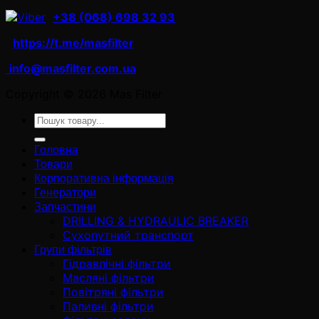
+38 (068) 698 32 93
https://t.me/masfilter
info@masfilter.com.ua
Copyright © 2026 Mas Filter
Ara:
Головна
Товари
Корпоративна інформація
Генератори
Запчастини
DRILLING & HYDRAULIC BREAKER
Сухопутний транспорт
Групи фільтрів
Гідравлічні фільтри
Масляні фільтри
Повітряні фільтри
Паливні фільтри