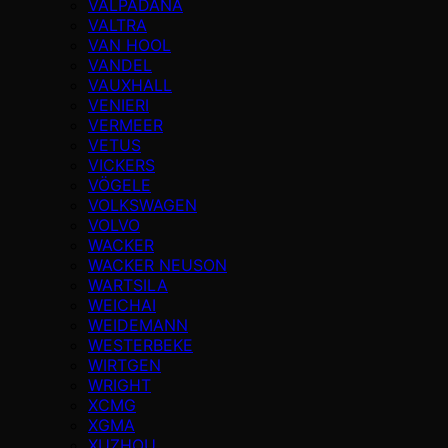
VALPADANA
VALTRA
VAN HOOL
VANDEL
VAUXHALL
VENIERI
VERMEER
VETUS
VICKERS
VÖGELE
VOLKSWAGEN
VOLVO
WACKER
WACKER NEUSON
WARTSILA
WEICHAI
WEIDEMANN
WESTERBEKE
WIRTGEN
WRIGHT
XCMG
XGMA
XUZHOU