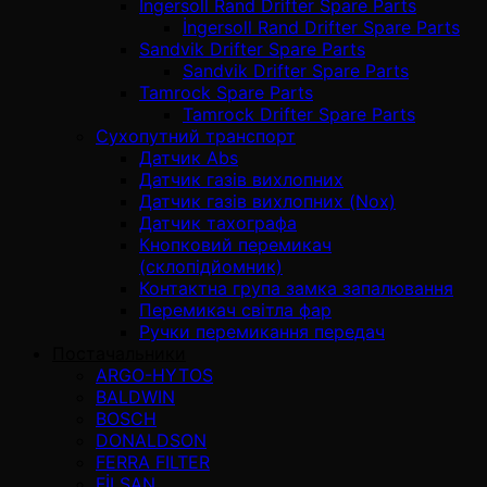
İngersoll Rand Drifter Spare Parts
İngersoll Rand Drifter Spare Parts
Sandvik Drifter Spare Parts
Sandvik Drifter Spare Parts
Tamrock Spare Parts
Tamrock Drifter Spare Parts
Сухопутний транспорт
Датчик Abs
Датчик газів вихлопних
Датчик газів вихлопних (Nox)
Датчик тахографа
Кнопковий перемикач
(склопідйомник)
Контактна група замка запалювання
Перемикач світла фар
Ручки перемикання передач
Постачальники
ARGO-HYTOS
BALDWIN
BOSCH
DONALDSON
FERRA FILTER
FİLSAN