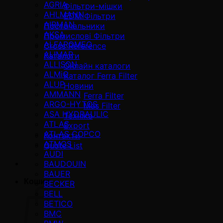
AGRIA
Фільтри-мішки
AHLMANN
EDM Фільтри
AIRMAN
Постачальники
AKSA
Промислові Фільтри
ALFAROMEO
Cross Reference
ALIMAR
Каталоги
ALLISON
Онлайн каталоги
ALMiG
Каталог Ferra Filter
ALUP
Новини
AMMANN
Ferra Filter
ARGO-HYTOS
Mas Filter
ASA HYDRAULIC
Техніка
ATLAS
Export
ATLAS COPCO
Контакти
ATMOS
Quote List
AUDI
BAUDOUIN
BAUER
Кошик
BECKER
BELL
BETICO
BMC