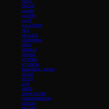
GEHL
GROVE
HAMM
HATTAT
HATZ
HAULOTTE
HEIL
HEULIEZ
HİDROMEK
HINO
HITACHI
HONDA
HYSTER
HYUNDAI
INGERSOLL RAND
ISUZU
IVECO
JCB
JİNTE
JOHN DEERE
JUNGHEINRICH
JUNJIN
KAESER