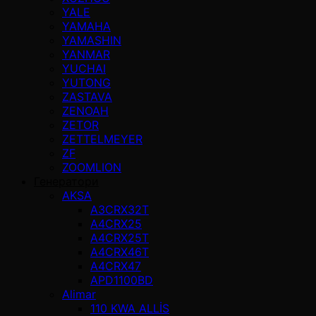
YALE
YAMAHA
YAMASHIN
YANMAR
YUCHAI
YUTONG
ZASTAVA
ZENOAH
ZETOR
ZETTELMEYER
ZF
ZOOMLION
Генератори
AKSA
A3CRX32T
A4CRX25
A4CRX25T
A4CRX46T
A4CRX47
APD1100BD
Alimar
110 KWA ALLİS