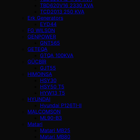
TBD620V16 2330 KVA
TCD2013 250 KVA
Erk Generators
EYD44
FG WILSON
GENPOWER
GNT565
GETEQA
GTQA 100KVA
GÜÇBİR
GJT55
HIMOINSA
HSY30
HSY50 T5
HYW13 T5
HYUNDAI
Hyundai P126TI-II
MALCOMSON
ML90-B3
Matari
Matari MB25
Matari MB80