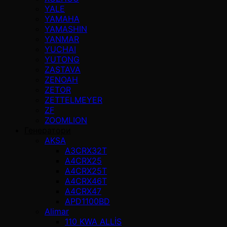
YALE
YAMAHA
YAMASHIN
YANMAR
YUCHAI
YUTONG
ZASTAVA
ZENOAH
ZETOR
ZETTELMEYER
ZF
ZOOMLION
Генератори
AKSA
A3CRX32T
A4CRX25
A4CRX25T
A4CRX46T
A4CRX47
APD1100BD
Alimar
110 KWA ALLİS