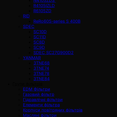
N4105ZDS
R4105IZLD
R6105ZD
RID
ReRo60S-series S 400В
SDEC
SC10D
SC11D
SC8D
SC9D
SDEC SC27G900D2
YANMAR
3TNE68
3TNE74
3TNE78
3TNE84
Групи фільтрів
EDM Фільтри
Газовий фільтр
Гідравлічні фільтри
Елементи фільтра
Корпуси повітряних фільтрів
Масляні фільтри