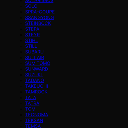
SOLARISBUS
SOLO
SPRA-COUPE
SSANGYONG
STEINBOCK
STEPA
STEYR
STIHL
STILL
SUBARU
SULLAIR
SUMITOMO
SUNWARD
SUZUKI
TADANO
TAKEUCHI
TAMROCK
TATA
TATRA
TCM
TECNOMA
TEKSAN
TEMSA