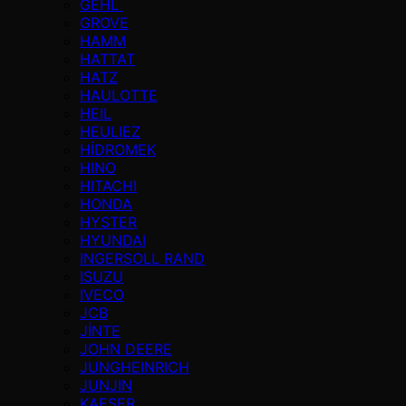
GEHL
GROVE
HAMM
HATTAT
HATZ
HAULOTTE
HEIL
HEULIEZ
HİDROMEK
HINO
HITACHI
HONDA
HYSTER
HYUNDAI
INGERSOLL RAND
ISUZU
IVECO
JCB
JİNTE
JOHN DEERE
JUNGHEINRICH
JUNJIN
KAESER