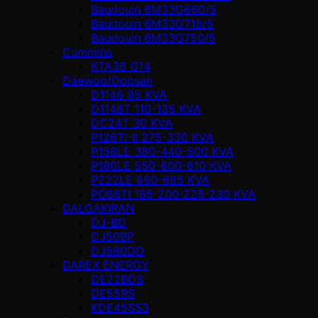
Baudouin 6M33G660/5
Baudouin 6M33G715/5
Baudouin 6M33G750/5
Cummins
KTA38 G14
Daewoo/Doosan
D1146 95 KVA
D1146T 110-135 KVA
DC24T 30 KVA
P126TI-II 275-330 KVA
P158LE 380-440-500 KVA
P180LE 550-600-610 KVA
P222LE 660-685 KVA
PO86TI 165-200-225-230 KVA
DALGAKIRAN
DJ-BD
DJ50BP
DJ580DD
DAREX ENERGY
DE22BDS
DE55RS
KDE45SS3