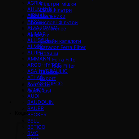
AGRIA
Фільтри-мішки
AHLMANN
EDM Фільтри
AIRMAN
Постачальники
AKSA
Промислові Фільтри
ALFAROMEO
Cross Reference
ALIMAR
Каталоги
ALLISON
Онлайн каталоги
ALMiG
Каталог Ferra Filter
ALUP
Новини
AMMANN
Ferra Filter
ARGO-HYTOS
Mas Filter
ASA HYDRAULIC
Техніка
ATLAS
Export
ATLAS COPCO
Контакти
ATMOS
Quote List
AUDI
BAUDOUIN
BAUER
Кошик
BECKER
BELL
BETICO
BMC