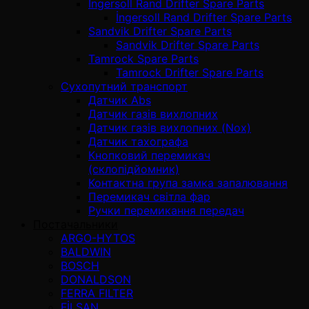
İngersoll Rand Drifter Spare Parts
İngersoll Rand Drifter Spare Parts
Sandvik Drifter Spare Parts
Sandvik Drifter Spare Parts
Tamrock Spare Parts
Tamrock Drifter Spare Parts
Сухопутний транспорт
Датчик Abs
Датчик газів вихлопних
Датчик газів вихлопних (Nox)
Датчик тахографа
Кнопковий перемикач
(склопідйомник)
Контактна група замка запалювання
Перемикач світла фар
Ручки перемикання передач
Постачальники
ARGO-HYTOS
BALDWIN
BOSCH
DONALDSON
FERRA FILTER
FİLSAN