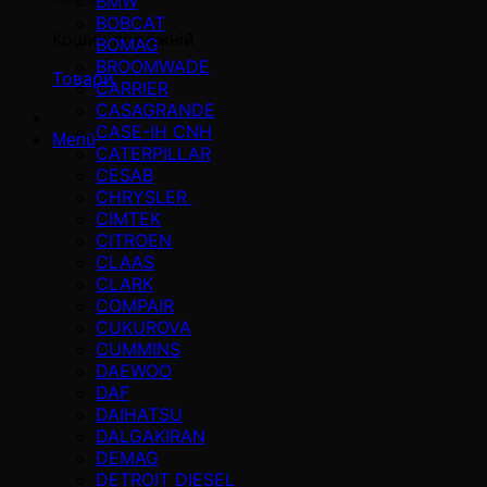
BMW
BOBCAT
Кошик порожній
BOMAG
BROOMWADE
Товари
CARRIER
CASAGRANDE
CASE-IH CNH
Menü
CATERPILLAR
CESAB
CHRYSLER
CIMTEK
CITROEN
CLAAS
CLARK
COMPAIR
CUKUROVA
CUMMINS
DAEWOO
DAF
DAIHATSU
DALGAKIRAN
DEMAG
DETROIT DIESEL