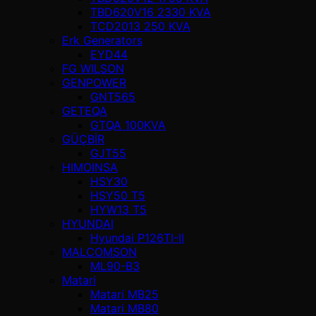
TBD620V16 2330 KVA
TCD2013 250 KVA
Erk Generators
EYD44
FG WILSON
GENPOWER
GNT565
GETEQA
GTQA 100KVA
GÜÇBİR
GJT55
HIMOINSA
HSY30
HSY50 T5
HYW13 T5
HYUNDAI
Hyundai P126TI-II
MALCOMSON
ML90-B3
Matari
Matari MB25
Matari MB80