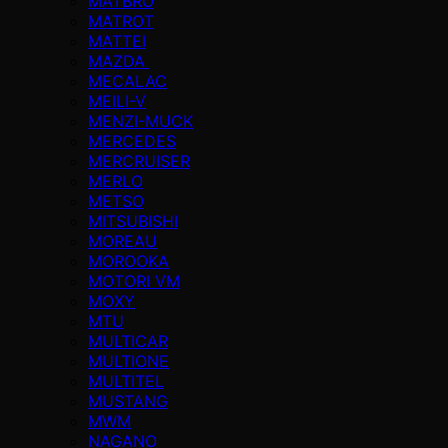
MATBRO
MATROT
MATTEI
MAZDA
MECALAC
MEILI-V
MENZI-MUCK
MERCEDES
MERCRUISER
MERLO
METSO
MITSUBISHI
MOREAU
MOROOKA
MOTORI VM
MOXY
MTU
MULTICAR
MULTIONE
MULTITEL
MUSTANG
MWM
NAGANO