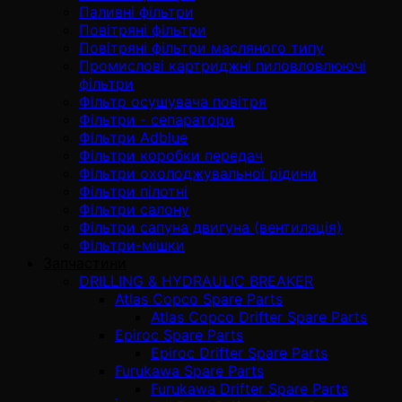
Паливні фільтри
Повітряні фільтри
Повітряні фільтри масляного типу
Промислові картриджні пиловловлюючі
фільтри
Фільтр осушувача повітря
Фільтри - сепаратори
Фільтри Adblue
Фільтри коробки передач
Фільтри охолоджувальної рідини
Фільтри пілотні
Фільтри салону
Фільтри сапуна двигуна (вентиляція)
Фільтри-мішки
Запчастини
DRILLING & HYDRAULIC BREAKER
Atlas Copco Spare Parts
Atlas Copco Drifter Spare Parts
Epiroc Spare Parts
Epiroc Drifter Spare Parts
Furukawa Spare Parts
Furukawa Drifter Spare Parts