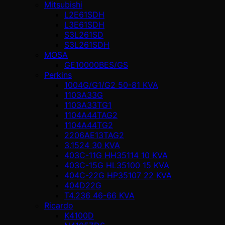
Mitsubishi
L2E61SDH
L3E61SDH
S3L261SD
S3L261SDH
MOSA
GE10000BES/GS
Perkins
1004G/G1/G2 50-81 KVA
1103A33G
1103A33TG1
1104A44TAG2
1104A44TG2
2206AE13TAG2
3.1524 30 KVA
403C-11G HH35114 10 KVA
403C-15G HL35100 15 KVA
404C-22G HP35107 22 KVA
404D22G
T4.236 46-66 KVA
Ricardo
K4100D