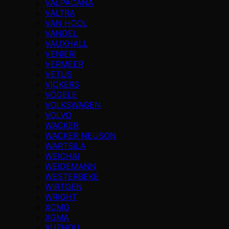
VALPADANA
VALTRA
VAN HOOL
VANDEL
VAUXHALL
VENIERI
VERMEER
VETUS
VICKERS
VÖGELE
VOLKSWAGEN
VOLVO
WACKER
WACKER NEUSON
WARTSILA
WEICHAI
WEIDEMANN
WESTERBEKE
WIRTGEN
WRIGHT
XCMG
XGMA
XUZHOU