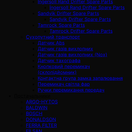
İngersoll Rand Drifter Spare Parts
İngersoll Rand Drifter Spare Parts
Sandvik Drifter Spare Parts
Sandvik Drifter Spare Parts
Tamrock Spare Parts
Tamrock Drifter Spare Parts
Сухопутний транспорт
Датчик Abs
Датчик газів вихлопних
Датчик газів вихлопних (Nox)
Датчик тахографа
Кнопковий перемикач
(склопідйомник)
Контактна група замка запалювання
Перемикач світла фар
Ручки перемикання передач
Постачальники
ARGO-HYTOS
BALDWIN
BOSCH
DONALDSON
FERRA FILTER
FİLSAN