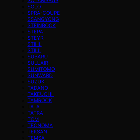
SOLARISBUS
SOLO
SPRA-COUPE
SSANGYONG
STEINBOCK
STEPA
STEYR
STIHL
STILL
SUBARU
SULLAIR
SUMITOMO
SUNWARD
SUZUKI
TADANO
TAKEUCHI
TAMROCK
TATA
TATRA
TCM
TECNOMA
TEKSAN
TEMSA