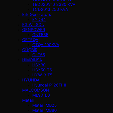
TBD620V16 2330 KVA
TCD2013 250 KVA
Erk Generators
EYD44
FG WILSON
GENPOWER
GNT565
GETEQA
GTQA 100KVA
GÜÇBİR
GJT55
HIMOINSA
HSY30
HSY50 T5
HYW13 T5
HYUNDAI
Hyundai P126TI-II
MALCOMSON
ML90-B3
Matari
Matari MB25
Matari MB80