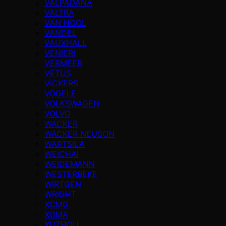
VALPADANA
VALTRA
VAN HOOL
VANDEL
VAUXHALL
VENIERI
VERMEER
VETUS
VICKERS
VÖGELE
VOLKSWAGEN
VOLVO
WACKER
WACKER NEUSON
WARTSILA
WEICHAI
WEIDEMANN
WESTERBEKE
WIRTGEN
WRIGHT
XCMG
XGMA
XUZHOU