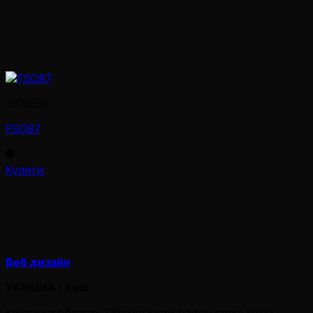
3TNE68
FSO87
Купити
Веб дизайн
УКРАЇНА / Київ
Київська область Обухівський район село Хотів