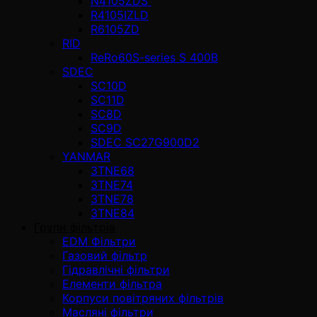
N4105ZDS
R4105IZLD
R6105ZD
RID
ReRo60S-series S 400В
SDEC
SC10D
SC11D
SC8D
SC9D
SDEC SC27G900D2
YANMAR
3TNE68
3TNE74
3TNE78
3TNE84
Групи фільтрів
EDM Фільтри
Газовий фільтр
Гідравлічні фільтри
Елементи фільтра
Корпуси повітряних фільтрів
Масляні фільтри