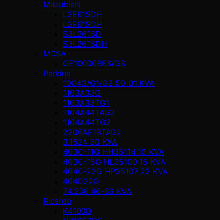
Mitsubishi
L2E61SDH
L3E61SDH
S3L261SD
S3L261SDH
MOSA
GE10000BES/GS
Perkins
1004G/G1/G2 50-81 KVA
1103A33G
1103A33TG1
1104A44TAG2
1104A44TG2
2206AE13TAG2
3.1524 30 KVA
403C-11G HH35114 10 KVA
403C-15G HL35100 15 KVA
404C-22G HP35107 22 KVA
404D22G
T4.236 46-66 KVA
Ricardo
K4100D