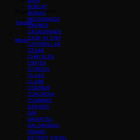
BMW
BOBCAT
Кошик порожній
BOMAG
BROOMWADE
Товари
CARRIER
CASAGRANDE
CASE-IH CNH
Menü
CATERPILLAR
CESAB
CHRYSLER
CIMTEK
CITROEN
CLAAS
CLARK
COMPAIR
CUKUROVA
CUMMINS
DAEWOO
DAF
DAIHATSU
DALGAKIRAN
DEMAG
DETROIT DIESEL