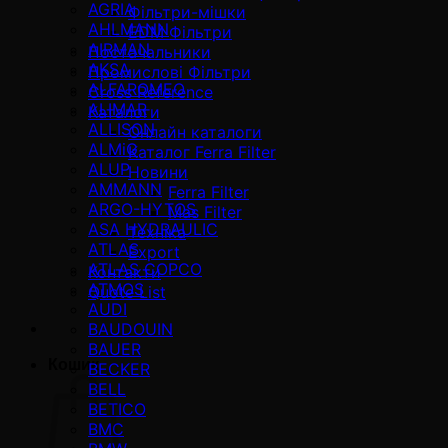
AGRIA
Фільтри-мішки
AHLMANN
EDM Фільтри
AIRMAN
Постачальники
AKSA
Промислові Фільтри
ALFAROMEO
Cross Reference
ALIMAR
Каталоги
ALLISON
Онлайн каталоги
ALMiG
Каталог Ferra Filter
ALUP
Новини
AMMANN
Ferra Filter
ARGO-HYTOS
Mas Filter
ASA HYDRAULIC
Техніка
ATLAS
Export
ATLAS COPCO
Контакти
ATMOS
Quote List
AUDI
BAUDOUIN
BAUER
Кошик
BECKER
BELL
BETICO
BMC