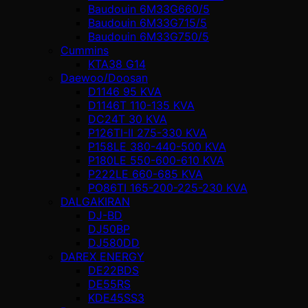
Baudouin 6M33G660/5
Baudouin 6M33G715/5
Baudouin 6M33G750/5
Cummins
KTA38 G14
Daewoo/Doosan
D1146 95 KVA
D1146T 110-135 KVA
DC24T 30 KVA
P126TI-II 275-330 KVA
P158LE 380-440-500 KVA
P180LE 550-600-610 KVA
P222LE 660-685 KVA
PO86TI 165-200-225-230 KVA
DALGAKIRAN
DJ-BD
DJ50BP
DJ580DD
DAREX ENERGY
DE22BDS
DE55RS
KDE45SS3