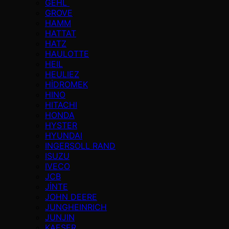
GEHL
GROVE
HAMM
HATTAT
HATZ
HAULOTTE
HEIL
HEULIEZ
HİDROMEK
HINO
HITACHI
HONDA
HYSTER
HYUNDAI
INGERSOLL RAND
ISUZU
IVECO
JCB
JİNTE
JOHN DEERE
JUNGHEINRICH
JUNJIN
KAESER