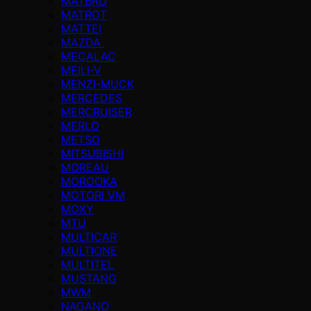
MATBRO
MATROT
MATTEI
MAZDA
MECALAC
MEILI-V
MENZI-MUCK
MERCEDES
MERCRUISER
MERLO
METSO
MITSUBISHI
MOREAU
MOROOKA
MOTORI VM
MOXY
MTU
MULTICAR
MULTIONE
MULTITEL
MUSTANG
MWM
NAGANO