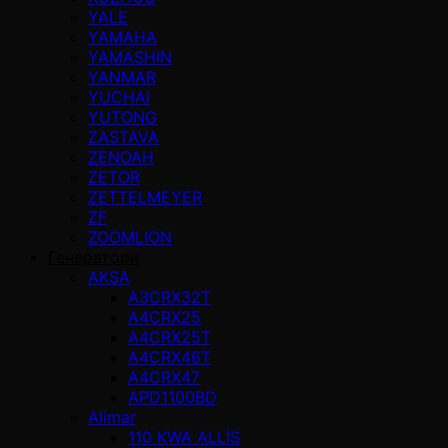
YALE
YAMAHA
YAMASHIN
YANMAR
YUCHAI
YUTONG
ZASTAVA
ZENOAH
ZETOR
ZETTELMEYER
ZF
ZOOMLION
Генератори
AKSA
A3CRX32T
A4CRX25
A4CRX25T
A4CRX46T
A4CRX47
APD1100BD
Alimar
110 KWA ALLİS