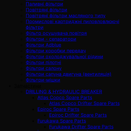
Паливні фільтри
Повітряні фільтри
Повітряні фільтри масляного типу
Промислові картриджні пиловловлюючі
фільтри
Фільтр осушувача повітря
Фільтри - сепаратори
Фільтри Adblue
Фільтри коробки передач
Фільтри охолоджувальної рідини
Фільтри пілотні
Фільтри салону
Фільтри сапуна двигуна (вентиляція)
Фільтри-мішки
Запчастини
DRILLING & HYDRAULIC BREAKER
Atlas Copco Spare Parts
Atlas Copco Drifter Spare Parts
Epiroc Spare Parts
Epiroc Drifter Spare Parts
Furukawa Spare Parts
Furukawa Drifter Spare Parts