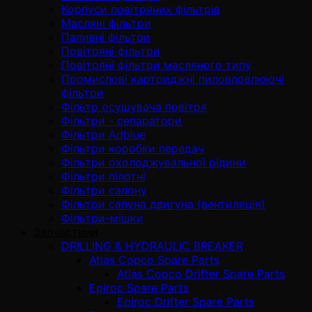
Корпуси повітряних фільтрів
Масляні фільтри
Паливні фільтри
Повітряні фільтри
Повітряні фільтри масляного типу
Промислові картриджні пиловловлюючі
фільтри
Фільтр осушувача повітря
Фільтри - сепаратори
Фільтри Adblue
Фільтри коробки передач
Фільтри охолоджувальної рідини
Фільтри пілотні
Фільтри салону
Фільтри сапуна двигуна (вентиляція)
Фільтри-мішки
Запчастини
DRILLING & HYDRAULIC BREAKER
Atlas Copco Spare Parts
Atlas Copco Drifter Spare Parts
Epiroc Spare Parts
Epiroc Drifter Spare Parts