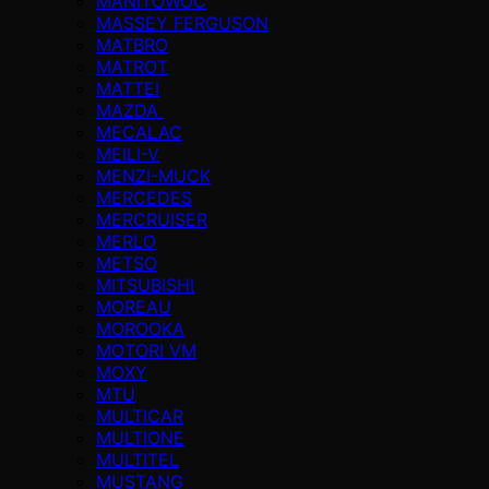
MANITOWOC
MASSEY FERGUSON
MATBRO
MATROT
MATTEI
MAZDA
MECALAC
MEILI-V
MENZI-MUCK
MERCEDES
MERCRUISER
MERLO
METSO
MITSUBISHI
MOREAU
MOROOKA
MOTORI VM
MOXY
MTU
MULTICAR
MULTIONE
MULTITEL
MUSTANG