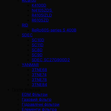
Ricardo
K4100D
N4105ZDS
R4105IZLD
R6105ZD
RID
ReRo60S-series S 400В
SDEC
SC10D
SC11D
SC8D
SC9D
SDEC SC27G900D2
YANMAR
3TNE68
3TNE74
3TNE78
3TNE84
Групи фільтрів
EDM Фільтри
Газовий фільтр
Гідравлічні фільтри
Елементи фільтра