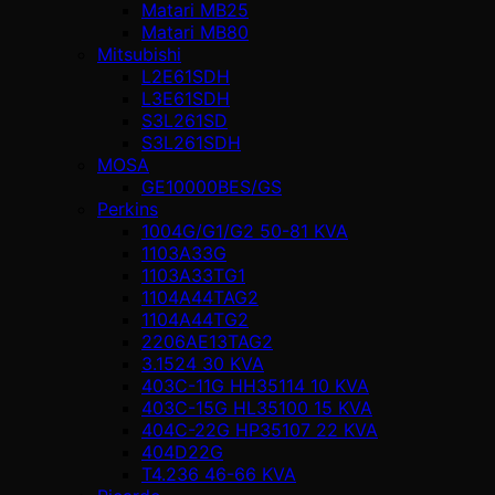
Matari MB25
Matari MB80
Mitsubishi
L2E61SDH
L3E61SDH
S3L261SD
S3L261SDH
MOSA
GE10000BES/GS
Perkins
1004G/G1/G2 50-81 KVA
1103A33G
1103A33TG1
1104A44TAG2
1104A44TG2
2206AE13TAG2
3.1524 30 KVA
403C-11G HH35114 10 KVA
403C-15G HL35100 15 KVA
404C-22G HP35107 22 KVA
404D22G
T4.236 46-66 KVA