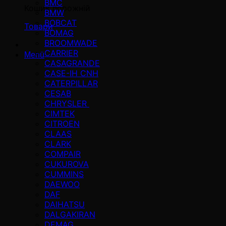
BMC
Кошик порожній
BMW
BOBCAT
Товари
BOMAG
BROOMWADE
CARRIER
Menü
CASAGRANDE
CASE-IH CNH
CATERPILLAR
CESAB
CHRYSLER
CIMTEK
CITROEN
CLAAS
CLARK
COMPAIR
CUKUROVA
CUMMINS
DAEWOO
DAF
DAIHATSU
DALGAKIRAN
DEMAG