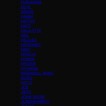
FURUKAWA
GEHL
GROVE
HAMM
HATTAT
HATZ
HAULOTTE
HEIL
HEULIEZ
HİDROMEK
HINO
HITACHI
HONDA
HYSTER
HYUNDAI
INGERSOLL RAND
ISUZU
IVECO
JCB
JİNTE
JOHN DEERE
JUNGHEINRICH