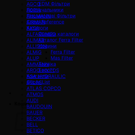
EDM Фільтри
AGCO
Постачальники
AGRIA
Промислові Фільтри
AHLMANN
Cross Reference
AIRMAN
Каталоги
AKSA
Онлайн каталоги
ALFAROMEO
Каталог Ferra Filter
ALIMAR
Новини
ALLISON
Ferra Filter
ALMiG
Mas Filter
ALUP
Техніка
AMMANN
Export
ARGO-HYTOS
Контакти
ASA HYDRAULIC
Quote List
ATLAS
ATLAS COPCO
ATMOS
AUDI
Кошик
BAUDOUIN
BAUER
BECKER
BELL
BETICO