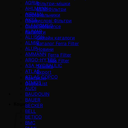
AGRIA
Фільтри-мішки
AHLMANN
EDM Фільтри
AIRMAN
Постачальники
AKSA
Промислові Фільтри
ALFAROMEO
Cross Reference
ALIMAR
Каталоги
ALLISON
Онлайн каталоги
ALMiG
Каталог Ferra Filter
ALUP
Новини
AMMANN
Ferra Filter
ARGO-HYTOS
Mas Filter
ASA HYDRAULIC
Техніка
ATLAS
Export
ATLAS COPCO
Контакти
ATMOS
Quote List
AUDI
BAUDOUIN
BAUER
Кошик
BECKER
BELL
BETICO
BMC