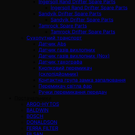
İngersoll Rand Drifter Spare Parts
İngersoll Rand Drifter Spare Parts
Sandvik Drifter Spare Parts
Sandvik Drifter Spare Parts
Tamrock Spare Parts
Tamrock Drifter Spare Parts
Сухопутний транспорт
Датчик Abs
Датчик газів вихлопних
Датчик газів вихлопних (Nox)
Датчик тахографа
Кнопковий перемикач
(склопідйомник)
Контактна група замка запалювання
Перемикач світла фар
Ручки перемикання передач
Постачальники
ARGO-HYTOS
BALDWIN
BOSCH
DONALDSON
FERRA FILTER
FİLSAN