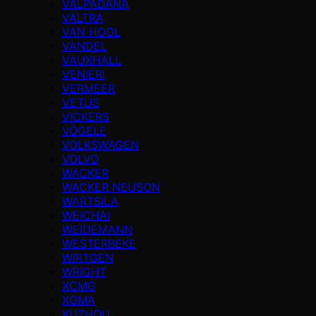
VALPADANA
VALTRA
VAN HOOL
VANDEL
VAUXHALL
VENIERI
VERMEER
VETUS
VICKERS
VÖGELE
VOLKSWAGEN
VOLVO
WACKER
WACKER NEUSON
WARTSILA
WEICHAI
WEIDEMANN
WESTERBEKE
WIRTGEN
WRIGHT
XCMG
XGMA
XUZHOU