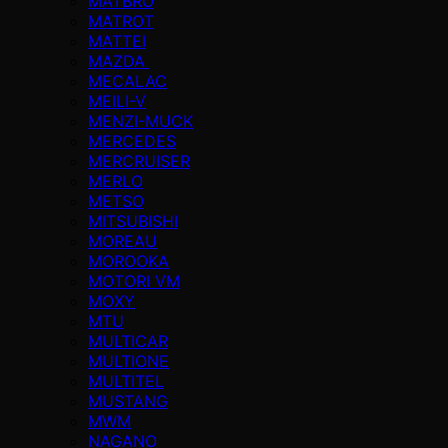
MATBRO
MATROT
MATTEI
MAZDA
MECALAC
MEILI-V
MENZI-MUCK
MERCEDES
MERCRUISER
MERLO
METSO
MITSUBISHI
MOREAU
MOROOKA
MOTORI VM
MOXY
MTU
MULTICAR
MULTIONE
MULTITEL
MUSTANG
MWM
NAGANO