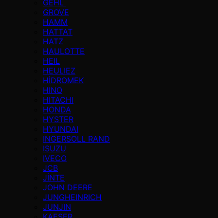
GEHL
GROVE
HAMM
HATTAT
HATZ
HAULOTTE
HEIL
HEULIEZ
HİDROMEK
HINO
HITACHI
HONDA
HYSTER
HYUNDAI
INGERSOLL RAND
ISUZU
IVECO
JCB
JİNTE
JOHN DEERE
JUNGHEINRICH
JUNJIN
KAESER