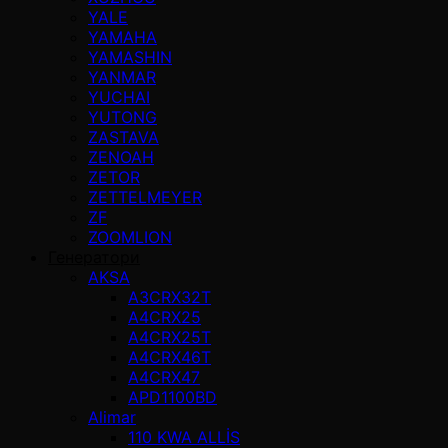
YALE
YAMAHA
YAMASHIN
YANMAR
YUCHAI
YUTONG
ZASTAVA
ZENOAH
ZETOR
ZETTELMEYER
ZF
ZOOMLION
Генератори
AKSA
A3CRX32T
A4CRX25
A4CRX25T
A4CRX46T
A4CRX47
APD1100BD
Alimar
110 KWA ALLİS