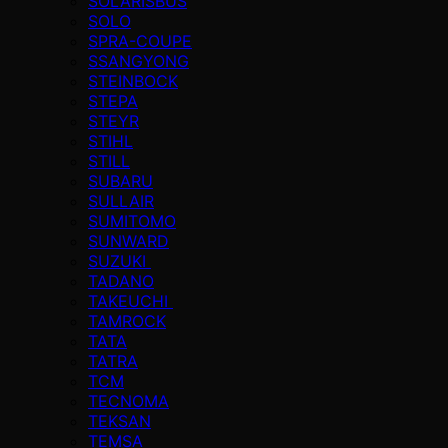
SOLARISBUS
SOLO
SPRA-COUPE
SSANGYONG
STEINBOCK
STEPA
STEYR
STIHL
STILL
SUBARU
SULLAIR
SUMITOMO
SUNWARD
SUZUKI
TADANO
TAKEUCHI
TAMROCK
TATA
TATRA
TCM
TECNOMA
TEKSAN
TEMSA