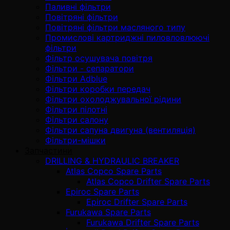
Паливні фільтри
Повітряні фільтри
Повітряні фільтри масляного типу
Промислові картриджні пиловловлюючі
фільтри
Фільтр осушувача повітря
Фільтри - сепаратори
Фільтри Adblue
Фільтри коробки передач
Фільтри охолоджувальної рідини
Фільтри пілотні
Фільтри салону
Фільтри сапуна двигуна (вентиляція)
Фільтри-мішки
Запчастини
DRILLING & HYDRAULIC BREAKER
Atlas Copco Spare Parts
Atlas Copco Drifter Spare Parts
Epiroc Spare Parts
Epiroc Drifter Spare Parts
Furukawa Spare Parts
Furukawa Drifter Spare Parts