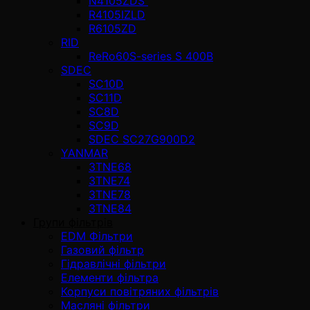
N4105ZDS
R4105IZLD
R6105ZD
RID
ReRo60S-series S 400В
SDEC
SC10D
SC11D
SC8D
SC9D
SDEC SC27G900D2
YANMAR
3TNE68
3TNE74
3TNE78
3TNE84
Групи фільтрів
EDM Фільтри
Газовий фільтр
Гідравлічні фільтри
Елементи фільтра
Корпуси повітряних фільтрів
Масляні фільтри