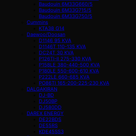
Baudouin 6M33G660/5
Baudouin 6M33G715/5
Baudouin 6M33G750/5
Cummins
KTA38 G14
Daewoo/Doosan
D1146 95 KVA
D1146T 110-135 KVA
DC24T 30 KVA
P126TI-II 275-330 KVA
P158LE 380-440-500 KVA
P180LE 550-600-610 KVA
P222LE 660-685 KVA
PO86TI 165-200-225-230 KVA
DALGAKIRAN
DJ-BD
DJ50BP
DJ580DD
DAREX ENERGY
DE22BDS
DE55RS
KDE45SS3