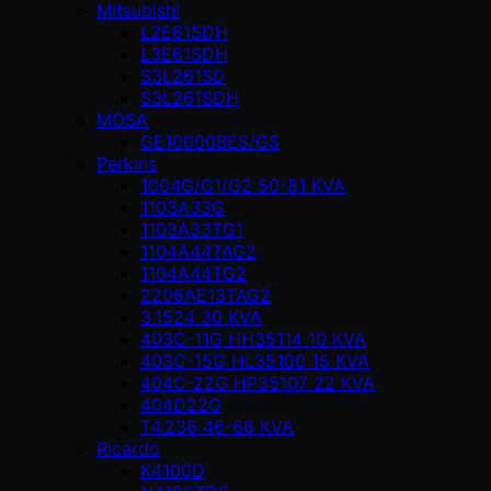
Mitsubishi
L2E61SDH
L3E61SDH
S3L261SD
S3L261SDH
MOSA
GE10000BES/GS
Perkins
1004G/G1/G2 50-81 KVA
1103A33G
1103A33TG1
1104A44TAG2
1104A44TG2
2206AE13TAG2
3.1524 30 KVA
403C-11G HH35114 10 KVA
403C-15G HL35100 15 KVA
404C-22G HP35107 22 KVA
404D22G
T4.236 46-66 KVA
Ricardo
K4100D