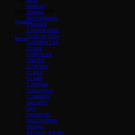
BMW
BOBCAT
Кошик порожній
BOMAG
BROOMWADE
Товари
CARRIER
CASAGRANDE
CASE-IH CNH
Menü
CATERPILLAR
CESAB
CHRYSLER
CIMTEK
CITROEN
CLAAS
CLARK
COMPAIR
CUKUROVA
CUMMINS
DAEWOO
DAF
DAIHATSU
DALGAKIRAN
DEMAG
DETROIT DIESEL