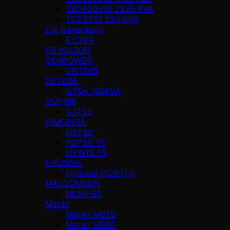
TBD620V16 2330 KVA
TCD2013 250 KVA
Erk Generators
EYD44
FG WILSON
GENPOWER
GNT565
GETEQA
GTQA 100KVA
GÜÇBİR
GJT55
HIMOINSA
HSY30
HSY50 T5
HYW13 T5
HYUNDAI
Hyundai P126TI-II
MALCOMSON
ML90-B3
Matari
Matari MB25
Matari MB80