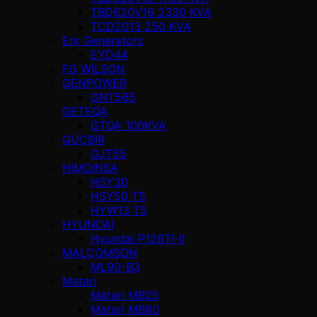
TBD620V16 2330 KVA
TCD2013 250 KVA
Erk Generators
EYD44
FG WILSON
GENPOWER
GNT565
GETEQA
GTQA 100KVA
GÜÇBİR
GJT55
HIMOINSA
HSY30
HSY50 T5
HYW13 T5
HYUNDAI
Hyundai P126TI-II
MALCOMSON
ML90-B3
Matari
Matari MB25
Matari MB80