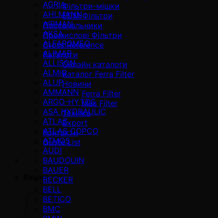
AGRIA
Фільтри-мішки
AHLMANN
EDM Фільтри
AIRMAN
Постачальники
AKSA
Промислові Фільтри
ALFAROMEO
Cross Reference
ALIMAR
Каталоги
ALLISON
Онлайн каталоги
ALMiG
Каталог Ferra Filter
ALUP
Новини
AMMANN
Ferra Filter
ARGO-HYTOS
Mas Filter
ASA HYDRAULIC
Техніка
ATLAS
Export
ATLAS COPCO
Контакти
ATMOS
Quote List
AUDI
BAUDOUIN
BAUER
Кошик
BECKER
BELL
BETICO
BMC