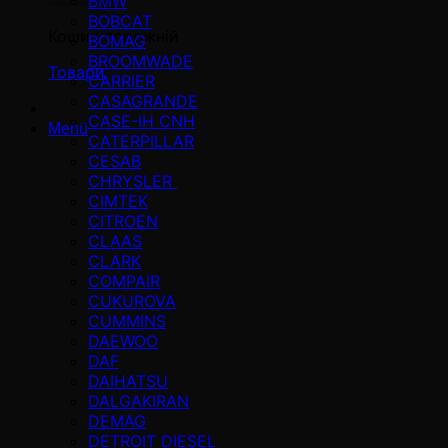
BMW
BOBCAT
Кошик порожній
BOMAG
BROOMWADE
Товари
CARRIER
CASAGRANDE
CASE-IH CNH
Menü
CATERPILLAR
CESAB
CHRYSLER
CIMTEK
CITROEN
CLAAS
CLARK
COMPAIR
CUKUROVA
CUMMINS
DAEWOO
DAF
DAIHATSU
DALGAKIRAN
DEMAG
DETROIT DIESEL