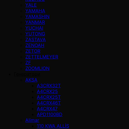
YALE
YAMAHA
YAMASHIN
YANMAR
YUCHAI
YUTONG
ZASTAVA
ZENOAH
ZETOR
ZETTELMEYER
ZF
ZOOMLION
Генератори
AKSA
A3CRX32T
A4CRX25
A4CRX25T
A4CRX46T
A4CRX47
APD1100BD
Alimar
110 KWA ALLİS