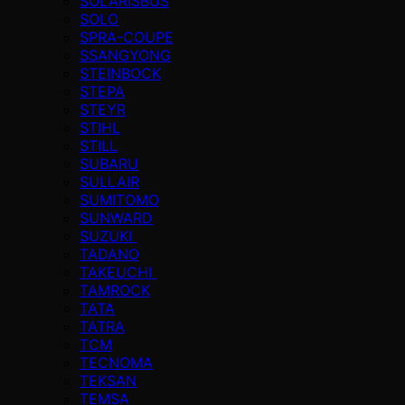
SOLARISBUS
SOLO
SPRA-COUPE
SSANGYONG
STEINBOCK
STEPA
STEYR
STIHL
STILL
SUBARU
SULLAIR
SUMITOMO
SUNWARD
SUZUKI
TADANO
TAKEUCHI
TAMROCK
TATA
TATRA
TCM
TECNOMA
TEKSAN
TEMSA