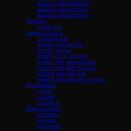
Baudouin 6M33G660/5
Baudouin 6M33G715/5
Baudouin 6M33G750/5
Cummins
KTA38 G14
Daewoo/Doosan
D1146 95 KVA
D1146T 110-135 KVA
DC24T 30 KVA
P126TI-II 275-330 KVA
P158LE 380-440-500 KVA
P180LE 550-600-610 KVA
P222LE 660-685 KVA
PO86TI 165-200-225-230 KVA
DALGAKIRAN
DJ-BD
DJ50BP
DJ580DD
DAREX ENERGY
DE22BDS
DE55RS
KDE45SS3