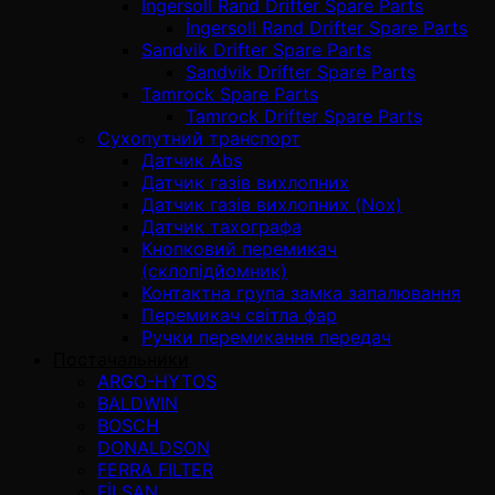
İngersoll Rand Drifter Spare Parts
İngersoll Rand Drifter Spare Parts
Sandvik Drifter Spare Parts
Sandvik Drifter Spare Parts
Tamrock Spare Parts
Tamrock Drifter Spare Parts
Сухопутний транспорт
Датчик Abs
Датчик газів вихлопних
Датчик газів вихлопних (Nox)
Датчик тахографа
Кнопковий перемикач
(склопідйомник)
Контактна група замка запалювання
Перемикач світла фар
Ручки перемикання передач
Постачальники
ARGO-HYTOS
BALDWIN
BOSCH
DONALDSON
FERRA FILTER
FİLSAN