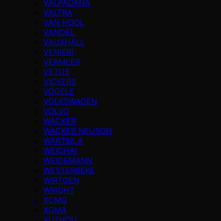
VALPADANA
VALTRA
VAN HOOL
VANDEL
VAUXHALL
VENIERI
VERMEER
VETUS
VICKERS
VÖGELE
VOLKSWAGEN
VOLVO
WACKER
WACKER NEUSON
WARTSILA
WEICHAI
WEIDEMANN
WESTERBEKE
WIRTGEN
WRIGHT
XCMG
XGMA
XUZHOU