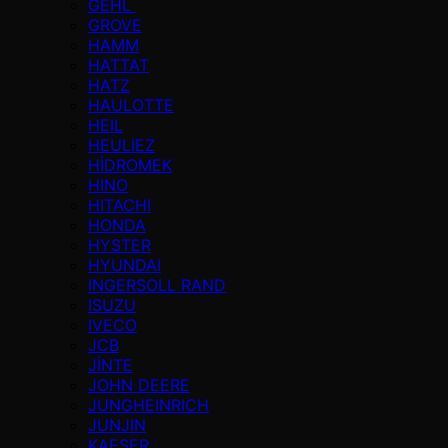
GEHL
GROVE
HAMM
HATTAT
HATZ
HAULOTTE
HEIL
HEULIEZ
HİDROMEK
HINO
HITACHI
HONDA
HYSTER
HYUNDAI
INGERSOLL RAND
ISUZU
IVECO
JCB
JİNTE
JOHN DEERE
JUNGHEINRICH
JUNJIN
KAESER