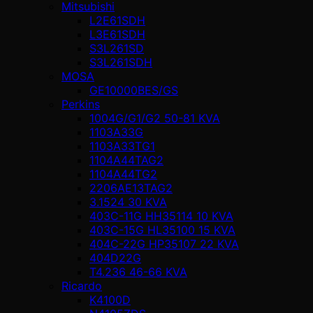
Mitsubishi
L2E61SDH
L3E61SDH
S3L261SD
S3L261SDH
MOSA
GE10000BES/GS
Perkins
1004G/G1/G2 50-81 KVA
1103A33G
1103A33TG1
1104A44TAG2
1104A44TG2
2206AE13TAG2
3.1524 30 KVA
403C-11G HH35114 10 KVA
403C-15G HL35100 15 KVA
404C-22G HP35107 22 KVA
404D22G
T4.236 46-66 KVA
Ricardo
K4100D