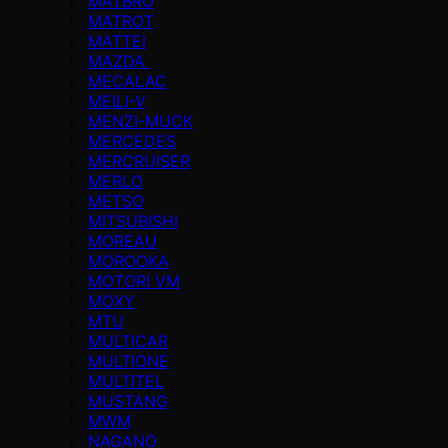
MATBRO
MATROT
MATTEI
MAZDA
MECALAC
MEILI-V
MENZI-MUCK
MERCEDES
MERCRUISER
MERLO
METSO
MITSUBISHI
MOREAU
MOROOKA
MOTORI VM
MOXY
MTU
MULTICAR
MULTIONE
MULTITEL
MUSTANG
MWM
NAGANO