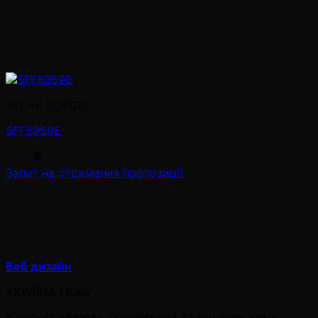
ATLAS COPCO
SFF8959E
Запит на отримання пропозиції
Веб дизайн
УКРАЇНА / Київ
Київська область Обухівський район село Хотів