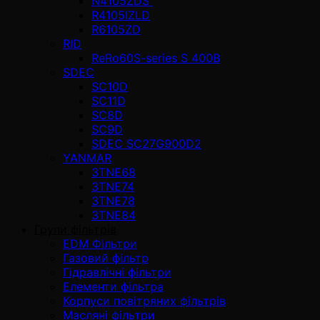
N4105ZDS
R4105IZLD
R6105ZD
RID
ReRo60S-series S 400В
SDEC
SC10D
SC11D
SC8D
SC9D
SDEC SC27G900D2
YANMAR
3TNE68
3TNE74
3TNE78
3TNE84
Групи фільтрів
EDM Фільтри
Газовий фільтр
Гідравлічні фільтри
Елементи фільтра
Корпуси повітряних фільтрів
Масляні фільтри