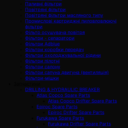
Паливні фільтри
Повітряні фільтри
Повітряні фільтри масляного типу
Промислові картриджні пиловловлюючі
фільтри
Фільтр осушувача повітря
Фільтри - сепаратори
Фільтри Adblue
Фільтри коробки передач
Фільтри охолоджувальної рідини
Фільтри пілотні
Фільтри салону
Фільтри сапуна двигуна (вентиляція)
Фільтри-мішки
Запчастини
DRILLING & HYDRAULIC BREAKER
Atlas Copco Spare Parts
Atlas Copco Drifter Spare Parts
Epiroc Spare Parts
Epiroc Drifter Spare Parts
Furukawa Spare Parts
Furukawa Drifter Spare Parts