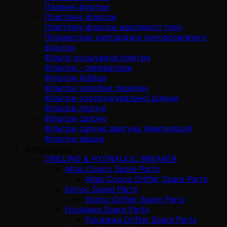
Паливні фільтри
Повітряні фільтри
Повітряні фільтри масляного типу
Промислові картриджні пиловловлюючі
фільтри
Фільтр осушувача повітря
Фільтри - сепаратори
Фільтри Adblue
Фільтри коробки передач
Фільтри охолоджувальної рідини
Фільтри пілотні
Фільтри салону
Фільтри сапуна двигуна (вентиляція)
Фільтри-мішки
Запчастини
DRILLING & HYDRAULIC BREAKER
Atlas Copco Spare Parts
Atlas Copco Drifter Spare Parts
Epiroc Spare Parts
Epiroc Drifter Spare Parts
Furukawa Spare Parts
Furukawa Drifter Spare Parts