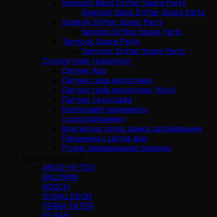
İngersoll Rand Drifter Spare Parts
İngersoll Rand Drifter Spare Parts
Sandvik Drifter Spare Parts
Sandvik Drifter Spare Parts
Tamrock Spare Parts
Tamrock Drifter Spare Parts
Сухопутний транспорт
Датчик Abs
Датчик газів вихлопних
Датчик газів вихлопних (Nox)
Датчик тахографа
Кнопковий перемикач
(склопідйомник)
Контактна група замка запалювання
Перемикач світла фар
Ручки перемикання передач
Постачальники
ARGO-HYTOS
BALDWIN
BOSCH
DONALDSON
FERRA FILTER
FİLSAN