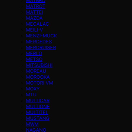
MATBRO
MATROT
MATTEI
MAZDA
MECALAC
MEILI-V
MENZI-MUCK
MERCEDES
MERCRUISER
MERLO
METSO
MITSUBISHI
MOREAU
MOROOKA
MOTORI VM
MOXY
MTU
MULTICAR
MULTIONE
MULTITEL
MUSTANG
MWM
NAGANO