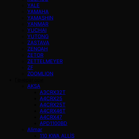
YALE
YAMAHA
YAMASHIN
YANMAR
YUCHAI
YUTONG
ZASTAVA
ZENOAH
ZETOR
ZETTELMEYER
ZF
ZOOMLION
Генератори
AKSA
A3CRX32T
A4CRX25
A4CRX25T
A4CRX46T
A4CRX47
APD1100BD
Alimar
110 KWA ALLİS