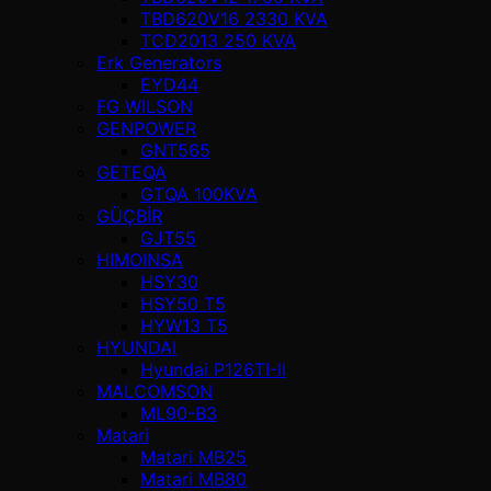
TBD620V16 2330 KVA
TCD2013 250 KVA
Erk Generators
EYD44
FG WILSON
GENPOWER
GNT565
GETEQA
GTQA 100KVA
GÜÇBİR
GJT55
HIMOINSA
HSY30
HSY50 T5
HYW13 T5
HYUNDAI
Hyundai P126TI-II
MALCOMSON
ML90-B3
Matari
Matari MB25
Matari MB80