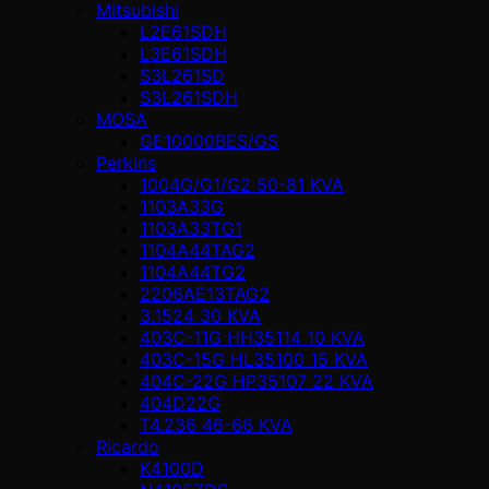
Mitsubishi
L2E61SDH
L3E61SDH
S3L261SD
S3L261SDH
MOSA
GE10000BES/GS
Perkins
1004G/G1/G2 50-81 KVA
1103A33G
1103A33TG1
1104A44TAG2
1104A44TG2
2206AE13TAG2
3.1524 30 KVA
403C-11G HH35114 10 KVA
403C-15G HL35100 15 KVA
404C-22G HP35107 22 KVA
404D22G
T4.236 46-66 KVA
Ricardo
K4100D