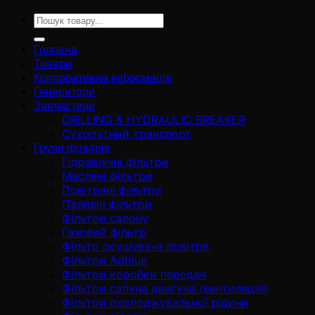
Ara:
Головна
Товари
Корпоративна інформація
Генератори
Запчастини
DRILLING & HYDRAULIC BREAKER
Сухопутний транспорт
Групи фільтрів
Гідравлічні фільтри
Масляні фільтри
Повітряні фільтри
Паливні фільтри
Фільтри салону
Газовий фільтр
Фільтр осушувача повітря
Фільтри Adblue
Фільтри коробки передач
Фільтри сапуна двигуна (вентиляція)
Фільтри охолоджувальної рідини