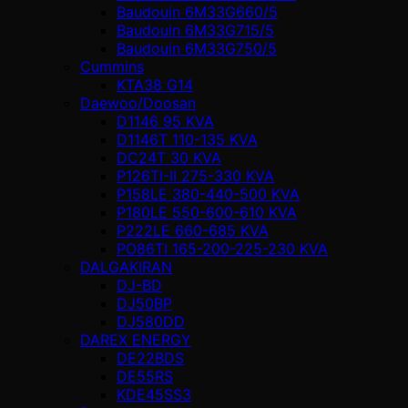
Baudouin 6M33G660/5
Baudouin 6M33G715/5
Baudouin 6M33G750/5
Cummins
KTA38 G14
Daewoo/Doosan
D1146 95 KVA
D1146T 110-135 KVA
DC24T 30 KVA
P126TI-II 275-330 KVA
P158LE 380-440-500 KVA
P180LE 550-600-610 KVA
P222LE 660-685 KVA
PO86TI 165-200-225-230 KVA
DALGAKIRAN
DJ-BD
DJ50BP
DJ580DD
DAREX ENERGY
DE22BDS
DE55RS
KDE45SS3