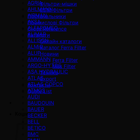
AGRIA
Фільтри-мішки
AHLMANN
EDM Фільтри
AIRMAN
Постачальники
AKSA
Промислові Фільтри
ALFAROMEO
Cross Reference
ALIMAR
Каталоги
ALLISON
Онлайн каталоги
ALMiG
Каталог Ferra Filter
ALUP
Новини
AMMANN
Ferra Filter
ARGO-HYTOS
Mas Filter
ASA HYDRAULIC
Техніка
ATLAS
Export
ATLAS COPCO
Контакти
ATMOS
Quote List
AUDI
BAUDOUIN
BAUER
Кошик
BECKER
BELL
BETICO
BMC