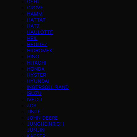
GEHL
GROVE
HAMM
HATTAT
HATZ
HAULOTTE
HEIL
HEULIEZ
HİDROMEK
HINO
HITACHI
HONDA
HYSTER
HYUNDAI
INGERSOLL RAND
ISUZU
IVECO
JCB
JİNTE
JOHN DEERE
JUNGHEINRICH
JUNJIN
KAESER