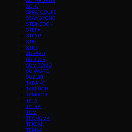
SOLARISBUS
SOLO
SPRA-COUPE
SSANGYONG
STEINBOCK
STEPA
STEYR
STIHL
STILL
SUBARU
SULLAIR
SUMITOMO
SUNWARD
SUZUKI
TADANO
TAKEUCHI
TAMROCK
TATA
TATRA
TCM
TECNOMA
TEKSAN
TEMSA