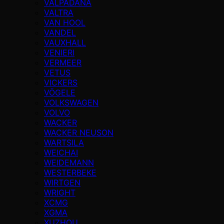
VALPADANA
VALTRA
VAN HOOL
VANDEL
VAUXHALL
VENIERI
VERMEER
VETUS
VICKERS
VÖGELE
VOLKSWAGEN
VOLVO
WACKER
WACKER NEUSON
WARTSILA
WEICHAI
WEIDEMANN
WESTERBEKE
WIRTGEN
WRIGHT
XCMG
XGMA
XUZHOU