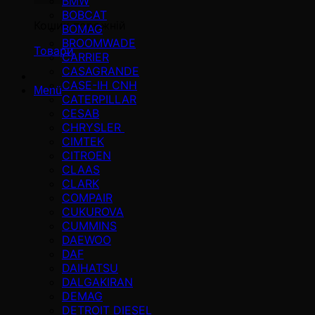
BMW
BOBCAT
Кошик порожній
BOMAG
BROOMWADE
Товари
CARRIER
CASAGRANDE
CASE-IH CNH
Menü
CATERPILLAR
CESAB
CHRYSLER
CIMTEK
CITROEN
CLAAS
CLARK
COMPAIR
CUKUROVA
CUMMINS
DAEWOO
DAF
DAIHATSU
DALGAKIRAN
DEMAG
DETROIT DIESEL