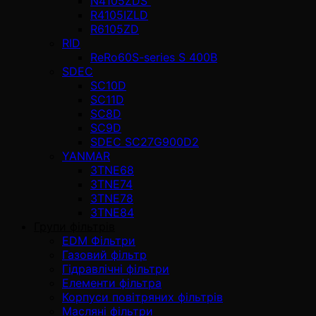
N4105ZDS
R4105IZLD
R6105ZD
RID
ReRo60S-series S 400В
SDEC
SC10D
SC11D
SC8D
SC9D
SDEC SC27G900D2
YANMAR
3TNE68
3TNE74
3TNE78
3TNE84
Групи фільтрів
EDM Фільтри
Газовий фільтр
Гідравлічні фільтри
Елементи фільтра
Корпуси повітряних фільтрів
Масляні фільтри