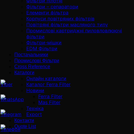
Фільтри пілотні
Фільтри – сепаратори
Елементи фільтра
Корпуси повітряних фільтрів
Повітряні фільтри масляного типу
Промислові картриджні пиловловлюючі
фільтри
Фільтри-мішки
EDM Фільтри
Постачальники
Промислові Фільтри
Cross Reference
Каталоги
Онлайн каталоги
Каталог Ferra Filter
Новини
Ferra Filter
Mas Filter
Техніка
Export
Контакти
Quote List