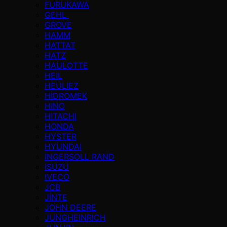
FURUKAWA
GEHL
GROVE
HAMM
HATTAT
HATZ
HAULOTTE
HEIL
HEULIEZ
HİDROMEK
HINO
HITACHI
HONDA
HYSTER
HYUNDAI
INGERSOLL RAND
ISUZU
IVECO
JCB
JİNTE
JOHN DEERE
JUNGHEINRICH