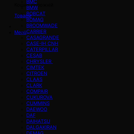
BMC
Кошик порожній
BMW
BOBCAT
Товари
BOMAG
BROOMWADE
CARRIER
Menü
CASAGRANDE
CASE-IH CNH
CATERPILLAR
CESAB
CHRYSLER
CIMTEK
CITROEN
CLAAS
CLARK
COMPAIR
CUKUROVA
CUMMINS
DAEWOO
DAF
DAIHATSU
DALGAKIRAN
DEMAG