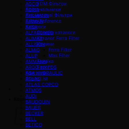
EDM Фільтри
AGCO
Постачальники
AGRIA
Промислові Фільтри
AHLMANN
Cross Reference
AIRMAN
Каталоги
AKSA
Онлайн каталоги
ALFAROMEO
Каталог Ferra Filter
ALIMAR
Новини
ALLISON
Ferra Filter
ALMiG
Mas Filter
ALUP
Техніка
AMMANN
Export
ARGO-HYTOS
Контакти
ASA HYDRAULIC
Quote List
ATLAS
ATLAS COPCO
ATMOS
AUDI
Кошик
BAUDOUIN
BAUER
BECKER
BELL
BETICO