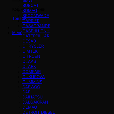
BMW
BOBCAT
Кошик порожній
BOMAG
BROOMWADE
Товари
CARRIER
CASAGRANDE
CASE-IH CNH
Menü
CATERPILLAR
CESAB
CHRYSLER
CIMTEK
CITROEN
CLAAS
CLARK
COMPAIR
CUKUROVA
CUMMINS
DAEWOO
DAF
DAIHATSU
DALGAKIRAN
DEMAG
DETROIT DIESEL