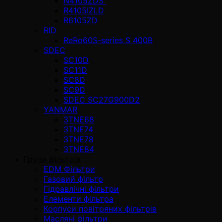
N4105ZDS
R4105IZLD
R6105ZD
RID
ReRo60S-series S 400В
SDEC
SC10D
SC11D
SC8D
SC9D
SDEC SC27G900D2
YANMAR
3TNE68
3TNE74
3TNE78
3TNE84
Групи фільтрів
EDM Фільтри
Газовий фільтр
Гідравлічні фільтри
Елементи фільтра
Корпуси повітряних фільтрів
Масляні фільтри