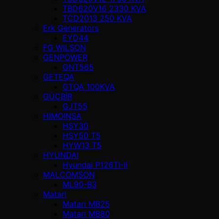
TBD620V16 2330 KVA
TCD2013 250 KVA
Erk Generators
EYD44
FG WILSON
GENPOWER
GNT565
GETEQA
GTQA 100KVA
GÜÇBİR
GJT55
HIMOINSA
HSY30
HSY50 T5
HYW13 T5
HYUNDAI
Hyundai P126TI-II
MALCOMSON
ML90-B3
Matari
Matari MB25
Matari MB80