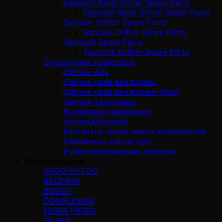
İngersoll Rand Drifter Spare Parts
İngersoll Rand Drifter Spare Parts
Sandvik Drifter Spare Parts
Sandvik Drifter Spare Parts
Tamrock Spare Parts
Tamrock Drifter Spare Parts
Сухопутний транспорт
Датчик Abs
Датчик газів вихлопних
Датчик газів вихлопних (Nox)
Датчик тахографа
Кнопковий перемикач
(склопідйомник)
Контактна група замка запалювання
Перемикач світла фар
Ручки перемикання передач
Постачальники
ARGO-HYTOS
BALDWIN
BOSCH
DONALDSON
FERRA FILTER
FİLSAN