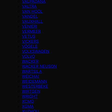
VALPADANA
VALTRA
VAN HOOL
VANDEL
VAUXHALL
VENIERI
VERMEER
VETUS
VICKERS
VÖGELE
VOLKSWAGEN
VOLVO
WACKER
WACKER NEUSON
WARTSILA
WEICHAI
WEIDEMANN
WESTERBEKE
WIRTGEN
WRIGHT
XCMG
XGMA
XUZHOU