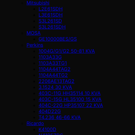
Mitsubishi
L2E61SDH
L3E61SDH
S3L261SD
S3L261SDH
MOSA
GE10000BES/GS
Perkins
1004G/G1/G2 50-81 KVA
1103A33G
1103A33TG1
1104A44TAG2
1104A44TG2
2206AE13TAG2
3.1524 30 KVA
403C-11G HH35114 10 KVA
403C-15G HL35100 15 KVA
404C-22G HP35107 22 KVA
404D22G
T4.236 46-66 KVA
Ricardo
K4100D