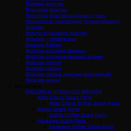
Паливні фільтри
Повітряні фільтри
Повітряні фільтри масляного типу
Промислові картриджні пиловловлюючі
фільтри
Фільтр осушувача повітря
Фільтри - сепаратори
Фільтри Adblue
Фільтри коробки передач
Фільтри охолоджувальної рідини
Фільтри пілотні
Фільтри салону
Фільтри сапуна двигуна (вентиляція)
Фільтри-мішки
Запчастини
DRILLING & HYDRAULIC BREAKER
Atlas Copco Spare Parts
Atlas Copco Drifter Spare Parts
Epiroc Spare Parts
Epiroc Drifter Spare Parts
Furukawa Spare Parts
Furukawa Drifter Spare Parts