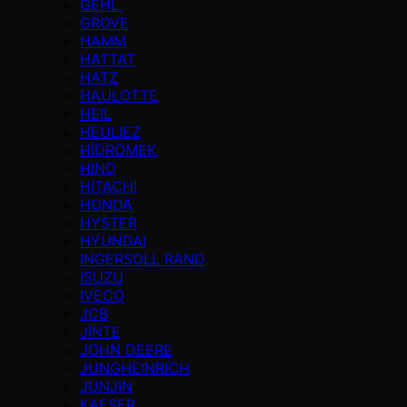
GEHL
GROVE
HAMM
HATTAT
HATZ
HAULOTTE
HEIL
HEULIEZ
HİDROMEK
HINO
HITACHI
HONDA
HYSTER
HYUNDAI
INGERSOLL RAND
ISUZU
IVECO
JCB
JİNTE
JOHN DEERE
JUNGHEINRICH
JUNJIN
KAESER