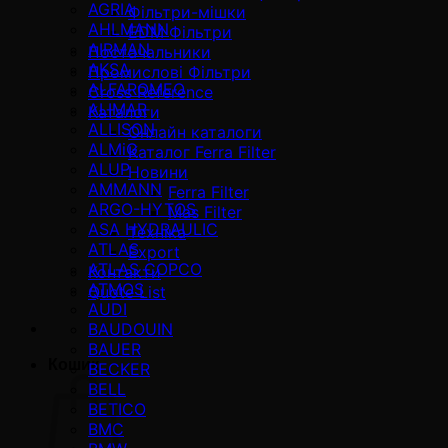
AGRIA
Фільтри-мішки
AHLMANN
EDM Фільтри
AIRMAN
Постачальники
AKSA
Промислові Фільтри
ALFAROMEO
Cross Reference
ALIMAR
Каталоги
ALLISON
Онлайн каталоги
ALMiG
Каталог Ferra Filter
ALUP
Новини
AMMANN
Ferra Filter
ARGO-HYTOS
Mas Filter
ASA HYDRAULIC
Техніка
ATLAS
Export
ATLAS COPCO
Контакти
ATMOS
Quote List
AUDI
BAUDOUIN
BAUER
Кошик
BECKER
BELL
BETICO
BMC