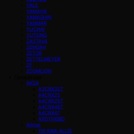
YALE
YAMAHA
YAMASHIN
YANMAR
YUCHAI
YUTONG
ZASTAVA
ZENOAH
ZETOR
ZETTELMEYER
ZF
ZOOMLION
Генератори
AKSA
A3CRX32T
A4CRX25
A4CRX25T
A4CRX46T
A4CRX47
APD1100BD
Alimar
110 KWA ALLİS