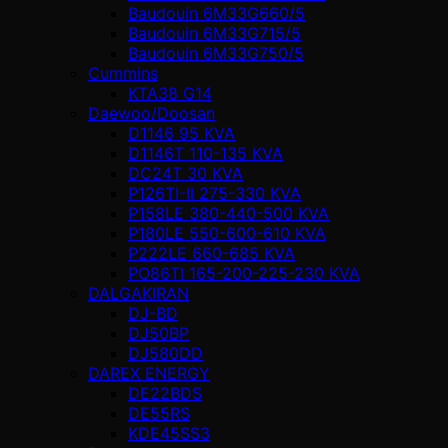
Baudouin 6M33G660/5
Baudouin 6M33G715/5
Baudouin 6M33G750/5
Cummins
KTA38 G14
Daewoo/Doosan
D1146 95 KVA
D1146T 110-135 KVA
DC24T 30 KVA
P126TI-II 275-330 KVA
P158LE 380-440-500 KVA
P180LE 550-600-610 KVA
P222LE 660-685 KVA
PO86TI 165-200-225-230 KVA
DALGAKIRAN
DJ-BD
DJ50BP
DJ580DD
DAREX ENERGY
DE22BDS
DE55RS
KDE45SS3