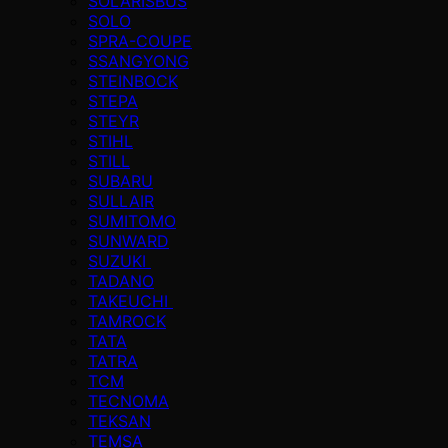
SOLARISBUS
SOLO
SPRA-COUPE
SSANGYONG
STEINBOCK
STEPA
STEYR
STIHL
STILL
SUBARU
SULLAIR
SUMITOMO
SUNWARD
SUZUKI
TADANO
TAKEUCHI
TAMROCK
TATA
TATRA
TCM
TECNOMA
TEKSAN
TEMSA