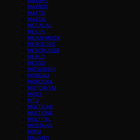
MATBRO
MATROT
MATTEI
MAZDA
MECALAC
MEILI-V
MENZI-MUCK
MERCEDES
MERCRUISER
MERLO
METSO
MITSUBISHI
MOREAU
MOROOKA
MOTORI VM
MOXY
MTU
MULTICAR
MULTIONE
MULTITEL
MUSTANG
MWM
NAGANO