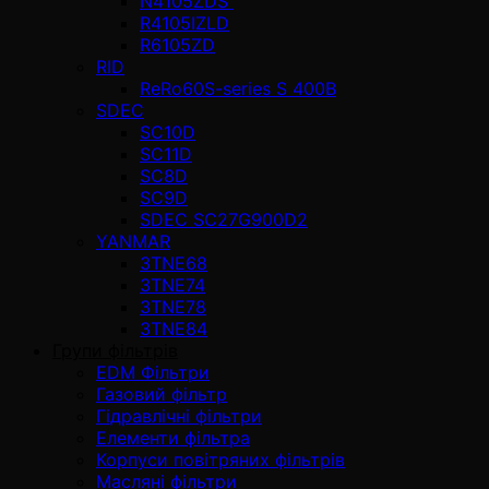
N4105ZDS
R4105IZLD
R6105ZD
RID
ReRo60S-series S 400В
SDEC
SC10D
SC11D
SC8D
SC9D
SDEC SC27G900D2
YANMAR
3TNE68
3TNE74
3TNE78
3TNE84
Групи фільтрів
EDM Фільтри
Газовий фільтр
Гідравлічні фільтри
Елементи фільтра
Корпуси повітряних фільтрів
Масляні фільтри