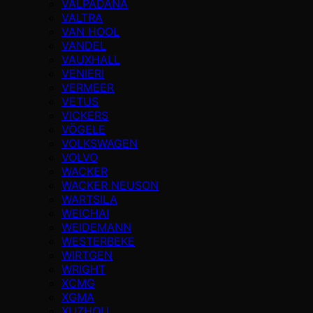
VALPADANA
VALTRA
VAN HOOL
VANDEL
VAUXHALL
VENIERI
VERMEER
VETUS
VICKERS
VÖGELE
VOLKSWAGEN
VOLVO
WACKER
WACKER NEUSON
WARTSILA
WEICHAI
WEIDEMANN
WESTERBEKE
WIRTGEN
WRIGHT
XCMG
XGMA
XUZHOU