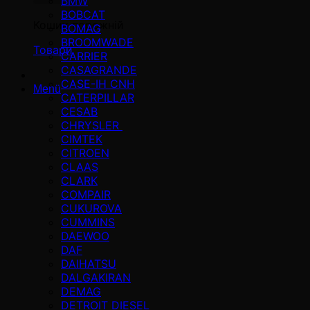
BMW
BOBCAT
Кошик порожній
BOMAG
BROOMWADE
Товари
CARRIER
CASAGRANDE
CASE-IH CNH
Menü
CATERPILLAR
CESAB
CHRYSLER
CIMTEK
CITROEN
CLAAS
CLARK
COMPAIR
CUKUROVA
CUMMINS
DAEWOO
DAF
DAIHATSU
DALGAKIRAN
DEMAG
DETROIT DIESEL