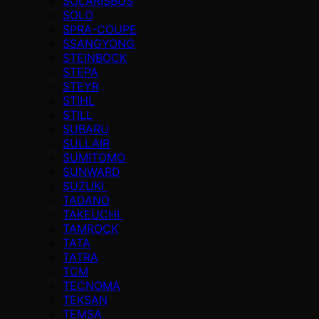
SOLARISBUS
SOLO
SPRA-COUPE
SSANGYONG
STEINBOCK
STEPA
STEYR
STIHL
STILL
SUBARU
SULLAIR
SUMITOMO
SUNWARD
SUZUKI
TADANO
TAKEUCHI
TAMROCK
TATA
TATRA
TCM
TECNOMA
TEKSAN
TEMSA