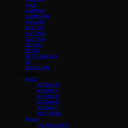
YALE
YAMAHA
YAMASHIN
YANMAR
YUCHAI
YUTONG
ZASTAVA
ZENOAH
ZETOR
ZETTELMEYER
ZF
ZOOMLION
Генератори
AKSA
A3CRX32T
A4CRX25
A4CRX25T
A4CRX46T
A4CRX47
APD1100BD
Alimar
110 KWA ALLİS