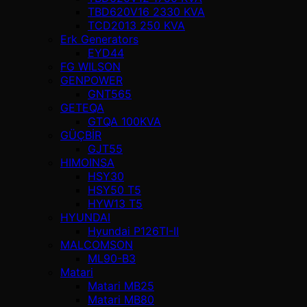
TBD620V16 2330 KVA
TCD2013 250 KVA
Erk Generators
EYD44
FG WILSON
GENPOWER
GNT565
GETEQA
GTQA 100KVA
GÜÇBİR
GJT55
HIMOINSA
HSY30
HSY50 T5
HYW13 T5
HYUNDAI
Hyundai P126TI-II
MALCOMSON
ML90-B3
Matari
Matari MB25
Matari MB80