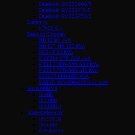
Baudouin 6M33G660/5
Baudouin 6M33G715/5
Baudouin 6M33G750/5
Cummins
KTA38 G14
Daewoo/Doosan
D1146 95 KVA
D1146T 110-135 KVA
DC24T 30 KVA
P126TI-II 275-330 KVA
P158LE 380-440-500 KVA
P180LE 550-600-610 KVA
P222LE 660-685 KVA
PO86TI 165-200-225-230 KVA
DALGAKIRAN
DJ-BD
DJ50BP
DJ580DD
DAREX ENERGY
DE22BDS
DE55RS
KDE45SS3