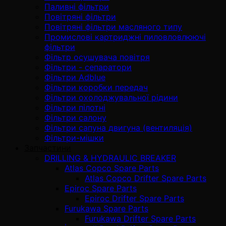
Паливні фільтри
Повітряні фільтри
Повітряні фільтри масляного типу
Промислові картриджні пиловловлюючі
фільтри
Фільтр осушувача повітря
Фільтри - сепаратори
Фільтри Adblue
Фільтри коробки передач
Фільтри охолоджувальної рідини
Фільтри пілотні
Фільтри салону
Фільтри сапуна двигуна (вентиляція)
Фільтри-мішки
Запчастини
DRILLING & HYDRAULIC BREAKER
Atlas Copco Spare Parts
Atlas Copco Drifter Spare Parts
Epiroc Spare Parts
Epiroc Drifter Spare Parts
Furukawa Spare Parts
Furukawa Drifter Spare Parts