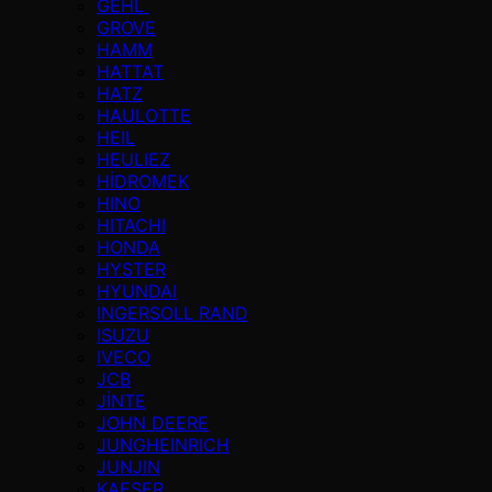
GEHL
GROVE
HAMM
HATTAT
HATZ
HAULOTTE
HEIL
HEULIEZ
HİDROMEK
HINO
HITACHI
HONDA
HYSTER
HYUNDAI
INGERSOLL RAND
ISUZU
IVECO
JCB
JİNTE
JOHN DEERE
JUNGHEINRICH
JUNJIN
KAESER