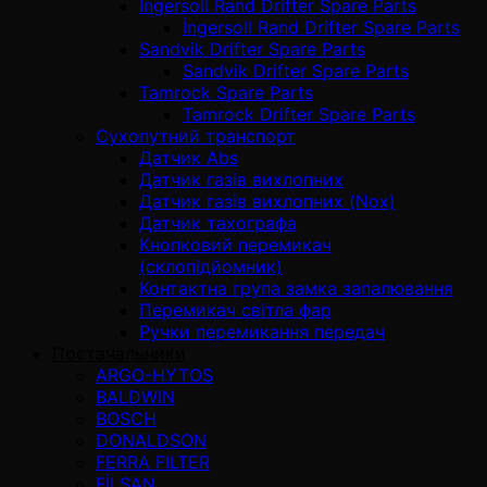
İngersoll Rand Drifter Spare Parts
İngersoll Rand Drifter Spare Parts
Sandvik Drifter Spare Parts
Sandvik Drifter Spare Parts
Tamrock Spare Parts
Tamrock Drifter Spare Parts
Сухопутний транспорт
Датчик Abs
Датчик газів вихлопних
Датчик газів вихлопних (Nox)
Датчик тахографа
Кнопковий перемикач
(склопідйомник)
Контактна група замка запалювання
Перемикач світла фар
Ручки перемикання передач
Постачальники
ARGO-HYTOS
BALDWIN
BOSCH
DONALDSON
FERRA FILTER
FİLSAN