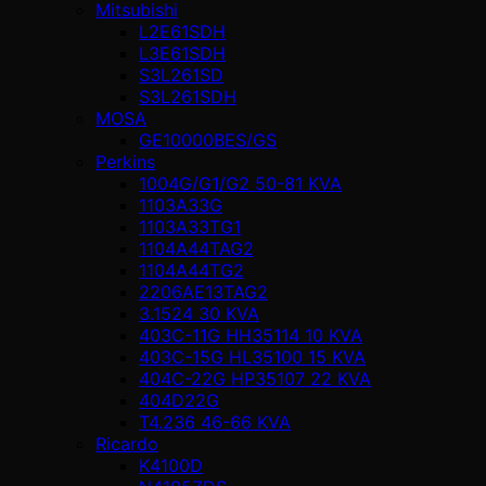
Mitsubishi
L2E61SDH
L3E61SDH
S3L261SD
S3L261SDH
MOSA
GE10000BES/GS
Perkins
1004G/G1/G2 50-81 KVA
1103A33G
1103A33TG1
1104A44TAG2
1104A44TG2
2206AE13TAG2
3.1524 30 KVA
403C-11G HH35114 10 KVA
403C-15G HL35100 15 KVA
404C-22G HP35107 22 KVA
404D22G
T4.236 46-66 KVA
Ricardo
K4100D