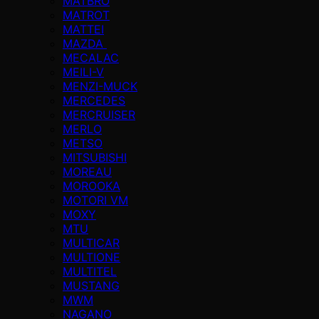
MATBRO
MATROT
MATTEI
MAZDA
MECALAC
MEILI-V
MENZI-MUCK
MERCEDES
MERCRUISER
MERLO
METSO
MITSUBISHI
MOREAU
MOROOKA
MOTORI VM
MOXY
MTU
MULTICAR
MULTIONE
MULTITEL
MUSTANG
MWM
NAGANO