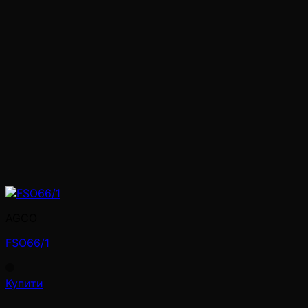
AGCO
FSO66/1
Купити