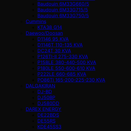
Baudouin 6M33G660/5
Baudouin 6M33G715/5
Baudouin 6M33G750/5
Cummins
KTA38 G14
Daewoo/Doosan
D1146 95 KVA
D1146T 110-135 KVA
DC24T 30 KVA
P126TI-II 275-330 KVA
P158LE 380-440-500 KVA
P180LE 550-600-610 KVA
P222LE 660-685 KVA
PO86TI 165-200-225-230 KVA
DALGAKIRAN
DJ-BD
DJ50BP
DJ580DD
DAREX ENERGY
DE22BDS
DE55RS
KDE45SS3