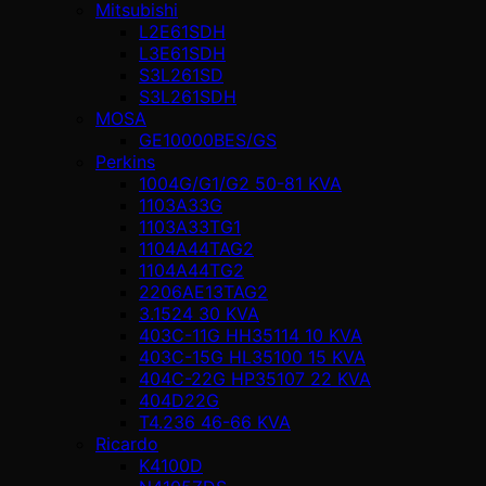
Mitsubishi
L2E61SDH
L3E61SDH
S3L261SD
S3L261SDH
MOSA
GE10000BES/GS
Perkins
1004G/G1/G2 50-81 KVA
1103A33G
1103A33TG1
1104A44TAG2
1104A44TG2
2206AE13TAG2
3.1524 30 KVA
403C-11G HH35114 10 KVA
403C-15G HL35100 15 KVA
404C-22G HP35107 22 KVA
404D22G
T4.236 46-66 KVA
Ricardo
K4100D