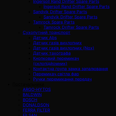
İngersoll Rand Drifter Spare Parts
İngersoll Rand Drifter Spare Parts
Sandvik Drifter Spare Parts
Sandvik Drifter Spare Parts
Tamrock Spare Parts
Tamrock Drifter Spare Parts
Сухопутний транспорт
Датчик Abs
Датчик газів вихлопних
Датчик газів вихлопних (Nox)
Датчик тахографа
Кнопковий перемикач
(склопідйомник)
Контактна група замка запалювання
Перемикач світла фар
Ручки перемикання передач
Постачальники
ARGO-HYTOS
BALDWIN
BOSCH
DONALDSON
FERRA FILTER
FİLSAN