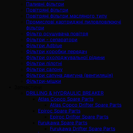
Паливні фільтри
Повітряні фільтри
Повітряні фільтри масляного типу
Промислові картриджні пиловловлюючі
фільтри
Фільтр осушувача повітря
Фільтри - сепаратори
Фільтри Adblue
Фільтри коробки передач
Фільтри охолоджувальної рідини
Фільтри пілотні
Фільтри салону
Фільтри сапуна двигуна (вентиляція)
Фільтри-мішки
Запчастини
DRILLING & HYDRAULIC BREAKER
Atlas Copco Spare Parts
Atlas Copco Drifter Spare Parts
Epiroc Spare Parts
Epiroc Drifter Spare Parts
Furukawa Spare Parts
Furukawa Drifter Spare Parts