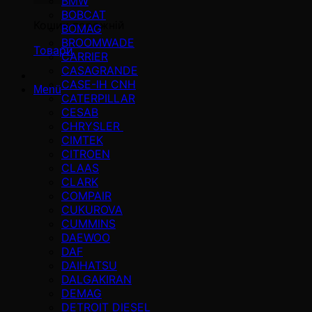
BMW
BOBCAT
Кошик порожній
BOMAG
BROOMWADE
Товари
CARRIER
CASAGRANDE
CASE-IH CNH
Menü
CATERPILLAR
CESAB
CHRYSLER
CIMTEK
CITROEN
CLAAS
CLARK
COMPAIR
CUKUROVA
CUMMINS
DAEWOO
DAF
DAIHATSU
DALGAKIRAN
DEMAG
DETROIT DIESEL