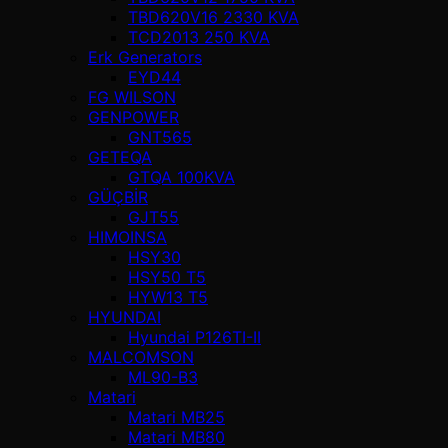
TBD620V16 2330 KVA
TCD2013 250 KVA
Erk Generators
EYD44
FG WILSON
GENPOWER
GNT565
GETEQA
GTQA 100KVA
GÜÇBİR
GJT55
HIMOINSA
HSY30
HSY50 T5
HYW13 T5
HYUNDAI
Hyundai P126TI-II
MALCOMSON
ML90-B3
Matari
Matari MB25
Matari MB80