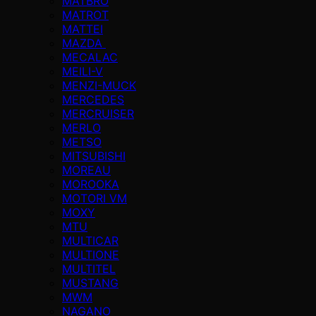
MATBRO
MATROT
MATTEI
MAZDA
MECALAC
MEILI-V
MENZI-MUCK
MERCEDES
MERCRUISER
MERLO
METSO
MITSUBISHI
MOREAU
MOROOKA
MOTORI VM
MOXY
MTU
MULTICAR
MULTIONE
MULTITEL
MUSTANG
MWM
NAGANO