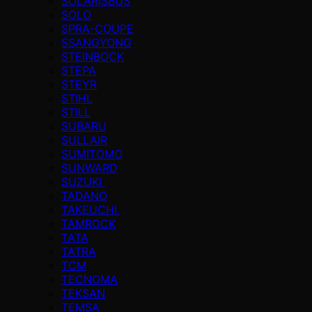
SOLARISBUS
SOLO
SPRA-COUPE
SSANGYONG
STEINBOCK
STEPA
STEYR
STIHL
STILL
SUBARU
SULLAIR
SUMITOMO
SUNWARD
SUZUKI
TADANO
TAKEUCHI
TAMROCK
TATA
TATRA
TCM
TECNOMA
TEKSAN
TEMSA