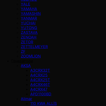
YALE
YAMAHA
YAMASHIN
YANMAR
YUCHAI
YUTONG
ZASTAVA
ZENOAH
ZETOR
ZETTELMEYER
ZF
ZOOMLION
Генератори
AKSA
A3CRX32T
A4CRX25
A4CRX25T
A4CRX46T
A4CRX47
APD1100BD
Alimar
110 KWA ALLİS