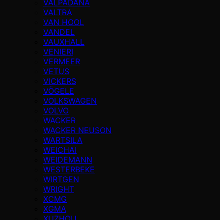
VALPADANA
VALTRA
VAN HOOL
VANDEL
VAUXHALL
VENIERI
VERMEER
VETUS
VICKERS
VÖGELE
VOLKSWAGEN
VOLVO
WACKER
WACKER NEUSON
WARTSILA
WEICHAI
WEIDEMANN
WESTERBEKE
WIRTGEN
WRIGHT
XCMG
XGMA
XUZHOU