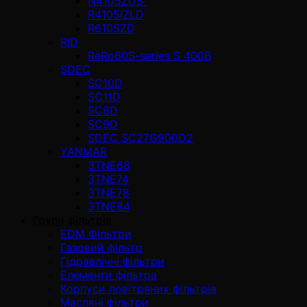
N4105ZDS
R4105IZLD
R6105ZD
RID
ReRo60S-series S 400В
SDEC
SC10D
SC11D
SC8D
SC9D
SDEC SC27G900D2
YANMAR
3TNE68
3TNE74
3TNE78
3TNE84
Групи фільтрів
EDM Фільтри
Газовий фільтр
Гідравлічні фільтри
Елементи фільтра
Корпуси повітряних фільтрів
Масляні фільтри