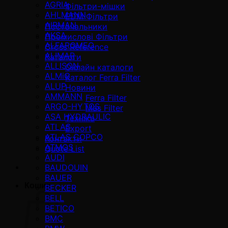
AGRIA
Фільтри-мішки
AHLMANN
EDM Фільтри
AIRMAN
Постачальники
AKSA
Промислові Фільтри
ALFAROMEO
Cross Reference
ALIMAR
Каталоги
ALLISON
Онлайн каталоги
ALMiG
Каталог Ferra Filter
ALUP
Новини
AMMANN
Ferra Filter
ARGO-HYTOS
Mas Filter
ASA HYDRAULIC
Техніка
ATLAS
Export
ATLAS COPCO
Контакти
ATMOS
Quote List
AUDI
BAUDOUIN
BAUER
Кошик
BECKER
BELL
BETICO
BMC