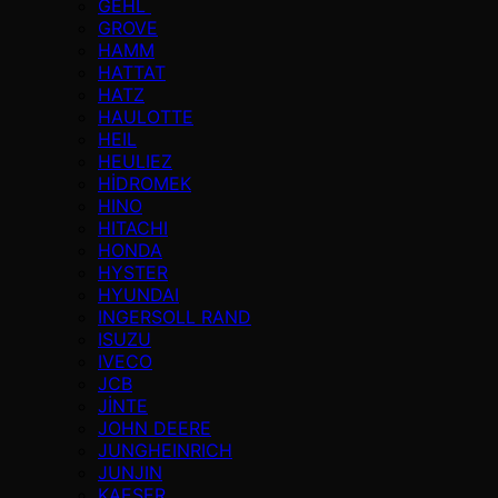
GEHL
GROVE
HAMM
HATTAT
HATZ
HAULOTTE
HEIL
HEULIEZ
HİDROMEK
HINO
HITACHI
HONDA
HYSTER
HYUNDAI
INGERSOLL RAND
ISUZU
IVECO
JCB
JİNTE
JOHN DEERE
JUNGHEINRICH
JUNJIN
KAESER