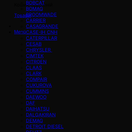
BOBCAT
Кошик порожній
BOMAG
BROOMWADE
Товари
CARRIER
CASAGRANDE
CASE-IH CNH
Menü
CATERPILLAR
CESAB
CHRYSLER
CIMTEK
CITROEN
CLAAS
CLARK
COMPAIR
CUKUROVA
CUMMINS
DAEWOO
DAF
DAIHATSU
DALGAKIRAN
DEMAG
DETROIT DIESEL