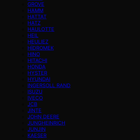
GROVE
HAMM
HATTAT
HATZ
HAULOTTE
HEIL
HEULIEZ
HİDROMEK
HINO
HITACHI
HONDA
HYSTER
HYUNDAI
INGERSOLL RAND
ISUZU
IVECO
JCB
JİNTE
JOHN DEERE
JUNGHEINRICH
JUNJIN
KAESER