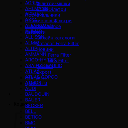
AGRIA
Фільтри-мішки
AHLMANN
EDM Фільтри
AIRMAN
Постачальники
AKSA
Промислові Фільтри
ALFAROMEO
Cross Reference
ALIMAR
Каталоги
ALLISON
Онлайн каталоги
ALMiG
Каталог Ferra Filter
ALUP
Новини
AMMANN
Ferra Filter
ARGO-HYTOS
Mas Filter
ASA HYDRAULIC
Техніка
ATLAS
Export
ATLAS COPCO
Контакти
ATMOS
Quote List
AUDI
BAUDOUIN
BAUER
Кошик
BECKER
BELL
BETICO
BMC