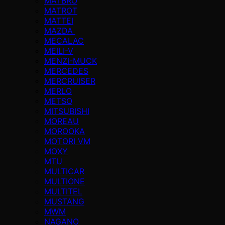
MATBRO
MATROT
MATTEI
MAZDA
MECALAC
MEILI-V
MENZI-MUCK
MERCEDES
MERCRUISER
MERLO
METSO
MITSUBISHI
MOREAU
MOROOKA
MOTORI VM
MOXY
MTU
MULTICAR
MULTIONE
MULTITEL
MUSTANG
MWM
NAGANO