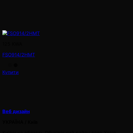
125 KWA
FSO914/2HMT
Купити
Веб дизайн
УКРАЇНА / Київ
Київська область Обухівський район село Хотів