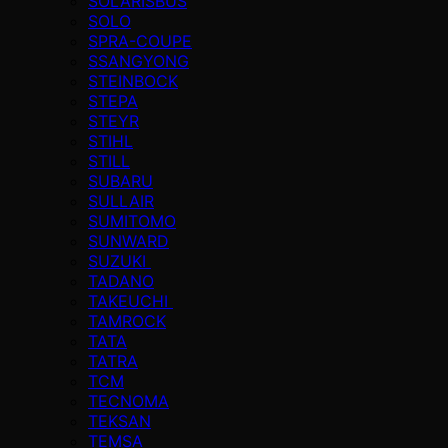
SOLARISBUS
SOLO
SPRA-COUPE
SSANGYONG
STEINBOCK
STEPA
STEYR
STIHL
STILL
SUBARU
SULLAIR
SUMITOMO
SUNWARD
SUZUKI
TADANO
TAKEUCHI
TAMROCK
TATA
TATRA
TCM
TECNOMA
TEKSAN
TEMSA