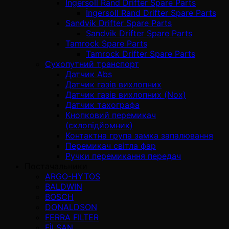
İngersoll Rand Drifter Spare Parts
İngersoll Rand Drifter Spare Parts
Sandvik Drifter Spare Parts
Sandvik Drifter Spare Parts
Tamrock Spare Parts
Tamrock Drifter Spare Parts
Сухопутний транспорт
Датчик Abs
Датчик газів вихлопних
Датчик газів вихлопних (Nox)
Датчик тахографа
Кнопковий перемикач
(склопідйомник)
Контактна група замка запалювання
Перемикач світла фар
Ручки перемикання передач
Постачальники
ARGO-HYTOS
BALDWIN
BOSCH
DONALDSON
FERRA FILTER
FİLSAN