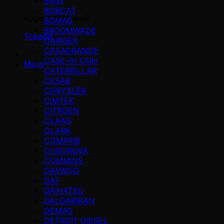
BMW
BOBCAT
Кошик порожній
BOMAG
BROOMWADE
Товари
CARRIER
CASAGRANDE
CASE-IH CNH
Menü
CATERPILLAR
CESAB
CHRYSLER
CIMTEK
CITROEN
CLAAS
CLARK
COMPAIR
CUKUROVA
CUMMINS
DAEWOO
DAF
DAIHATSU
DALGAKIRAN
DEMAG
DETROIT DIESEL