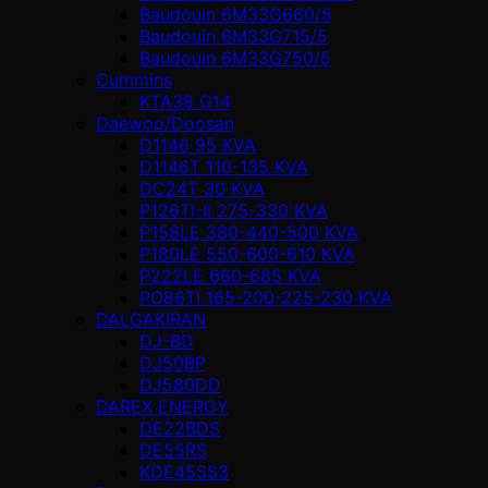
Baudouin 6M33G660/5
Baudouin 6M33G715/5
Baudouin 6M33G750/5
Cummins
KTA38 G14
Daewoo/Doosan
D1146 95 KVA
D1146T 110-135 KVA
DC24T 30 KVA
P126TI-II 275-330 KVA
P158LE 380-440-500 KVA
P180LE 550-600-610 KVA
P222LE 660-685 KVA
PO86TI 165-200-225-230 KVA
DALGAKIRAN
DJ-BD
DJ50BP
DJ580DD
DAREX ENERGY
DE22BDS
DE55RS
KDE45SS3