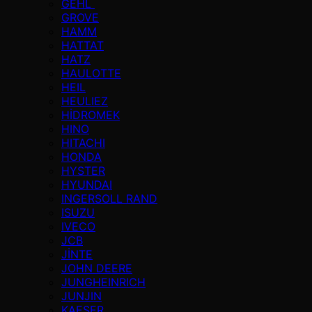
GEHL
GROVE
HAMM
HATTAT
HATZ
HAULOTTE
HEIL
HEULIEZ
HİDROMEK
HINO
HITACHI
HONDA
HYSTER
HYUNDAI
INGERSOLL RAND
ISUZU
IVECO
JCB
JİNTE
JOHN DEERE
JUNGHEINRICH
JUNJIN
KAESER