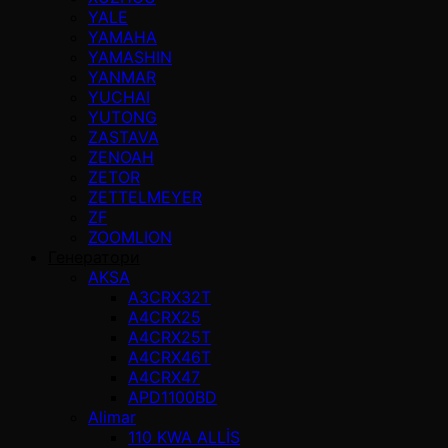
YALE
YAMAHA
YAMASHIN
YANMAR
YUCHAI
YUTONG
ZASTAVA
ZENOAH
ZETOR
ZETTELMEYER
ZF
ZOOMLION
Генератори
AKSA
A3CRX32T
A4CRX25
A4CRX25T
A4CRX46T
A4CRX47
APD1100BD
Alimar
110 KWA ALLİS