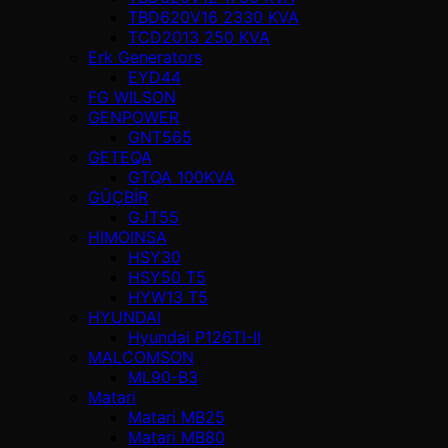
TBD620V16 2330 KVA
TCD2013 250 KVA
Erk Generators
EYD44
FG WILSON
GENPOWER
GNT565
GETEQA
GTQA 100KVA
GÜÇBİR
GJT55
HIMOINSA
HSY30
HSY50 T5
HYW13 T5
HYUNDAI
Hyundai P126TI-II
MALCOMSON
ML90-B3
Matari
Matari MB25
Matari MB80