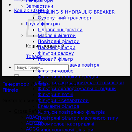
Генератори
Запчастини
Кошик /
0,00
₴
DRILLING & HYDRAULIC BREAKER
Сухопутний транспорт
Групи фільтрів
Гідравлічні фільтри
Масляні фільтри
Повітряні фільтри
Кошик порожній
Паливні фільтри
Фільтри салону
Товари
Газовий фільтр
Фільтр осушувача повітря
Ara:
Фільтри Adblue
Фільтри коробки передач
Фільтри сапуна двигуна (вентиляція)
Генератори
/
Alimar
/
AYD4NS21
Фільтри охолоджувальної рідини
Filtrele
Фільтри пілотні
Фільтри - сепаратори
Gösterilen sonuç sayısı: 3
Елементи фільтра
Cross Reference
Корпуси повітряних фільтрів
ABAC
Повітряні фільтри масляного типу
AERZEN
Промислові картриджні
AGCO
пиловловлюючі фільтри