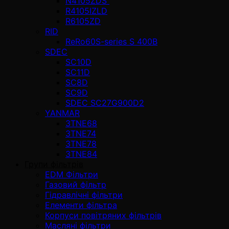
N4105ZDS
R4105IZLD
R6105ZD
RID
ReRo60S-series S 400В
SDEC
SC10D
SC11D
SC8D
SC9D
SDEC SC27G900D2
YANMAR
3TNE68
3TNE74
3TNE78
3TNE84
Групи фільтрів
EDM Фільтри
Газовий фільтр
Гідравлічні фільтри
Елементи фільтра
Корпуси повітряних фільтрів
Масляні фільтри