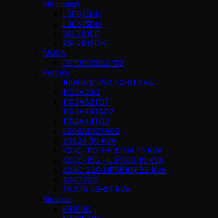
Mitsubishi
L2E61SDH
L3E61SDH
S3L261SD
S3L261SDH
MOSA
GE10000BES/GS
Perkins
1004G/G1/G2 50-81 KVA
1103A33G
1103A33TG1
1104A44TAG2
1104A44TG2
2206AE13TAG2
3.1524 30 KVA
403C-11G HH35114 10 KVA
403C-15G HL35100 15 KVA
404C-22G HP35107 22 KVA
404D22G
T4.236 46-66 KVA
Ricardo
K4100D