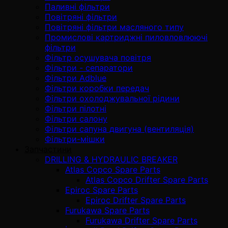
Паливні фільтри
Повітряні фільтри
Повітряні фільтри масляного типу
Промислові картриджні пиловловлюючі
фільтри
Фільтр осушувача повітря
Фільтри - сепаратори
Фільтри Adblue
Фільтри коробки передач
Фільтри охолоджувальної рідини
Фільтри пілотні
Фільтри салону
Фільтри сапуна двигуна (вентиляція)
Фільтри-мішки
Запчастини
DRILLING & HYDRAULIC BREAKER
Atlas Copco Spare Parts
Atlas Copco Drifter Spare Parts
Epiroc Spare Parts
Epiroc Drifter Spare Parts
Furukawa Spare Parts
Furukawa Drifter Spare Parts