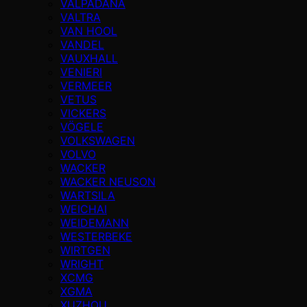
VALPADANA
VALTRA
VAN HOOL
VANDEL
VAUXHALL
VENIERI
VERMEER
VETUS
VICKERS
VÖGELE
VOLKSWAGEN
VOLVO
WACKER
WACKER NEUSON
WARTSILA
WEICHAI
WEIDEMANN
WESTERBEKE
WIRTGEN
WRIGHT
XCMG
XGMA
XUZHOU