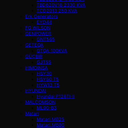
TBD620V16 2330 KVA
TCD2013 250 KVA
Erk Generators
EYD44
FG WILSON
GENPOWER
GNT565
GETEQA
GTQA 100KVA
GÜÇBİR
GJT55
HIMOINSA
HSY30
HSY50 T5
HYW13 T5
HYUNDAI
Hyundai P126TI-II
MALCOMSON
ML90-B3
Matari
Matari MB25
Matari MB80