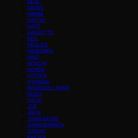
GEHL
GROVE
HAMM
HATTAT
HATZ
HAULOTTE
HEIL
HEULIEZ
HİDROMEK
HINO
HITACHI
HONDA
HYSTER
HYUNDAI
INGERSOLL RAND
ISUZU
IVECO
JCB
JİNTE
JOHN DEERE
JUNGHEINRICH
JUNJIN
KAESER