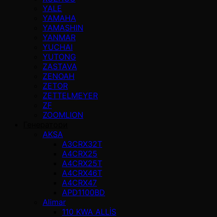
YALE
YAMAHA
YAMASHIN
YANMAR
YUCHAI
YUTONG
ZASTAVA
ZENOAH
ZETOR
ZETTELMEYER
ZF
ZOOMLION
Генератори
AKSA
A3CRX32T
A4CRX25
A4CRX25T
A4CRX46T
A4CRX47
APD1100BD
Alimar
110 KWA ALLİS