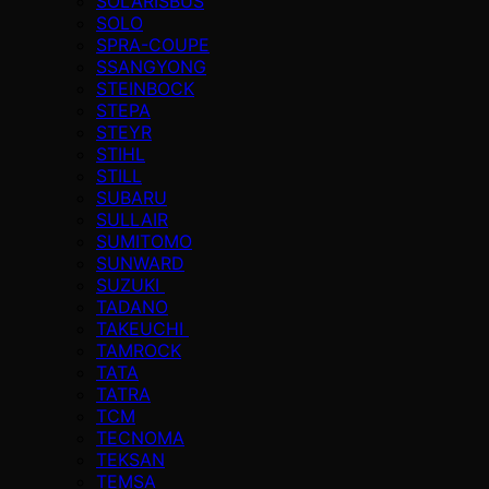
SOLARISBUS
SOLO
SPRA-COUPE
SSANGYONG
STEINBOCK
STEPA
STEYR
STIHL
STILL
SUBARU
SULLAIR
SUMITOMO
SUNWARD
SUZUKI
TADANO
TAKEUCHI
TAMROCK
TATA
TATRA
TCM
TECNOMA
TEKSAN
TEMSA