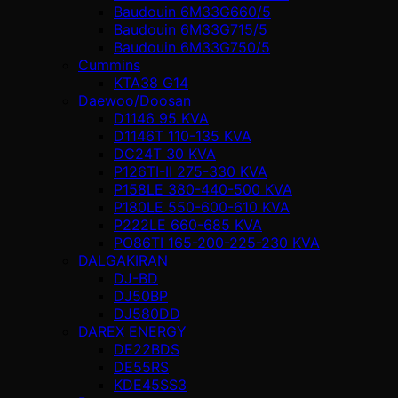
Baudouin 6M33G660/5
Baudouin 6M33G715/5
Baudouin 6M33G750/5
Cummins
KTA38 G14
Daewoo/Doosan
D1146 95 KVA
D1146T 110-135 KVA
DC24T 30 KVA
P126TI-II 275-330 KVA
P158LE 380-440-500 KVA
P180LE 550-600-610 KVA
P222LE 660-685 KVA
PO86TI 165-200-225-230 KVA
DALGAKIRAN
DJ-BD
DJ50BP
DJ580DD
DAREX ENERGY
DE22BDS
DE55RS
KDE45SS3