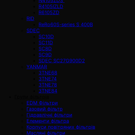
N4105ZDS
R4105IZLD
R6105ZD
RID
ReRo60S-series S 400В
SDEC
SC10D
SC11D
SC8D
SC9D
SDEC SC27G900D2
YANMAR
3TNE68
3TNE74
3TNE78
3TNE84
Групи фільтрів
EDM Фільтри
Газовий фільтр
Гідравлічні фільтри
Елементи фільтра
Корпуси повітряних фільтрів
Масляні фільтри