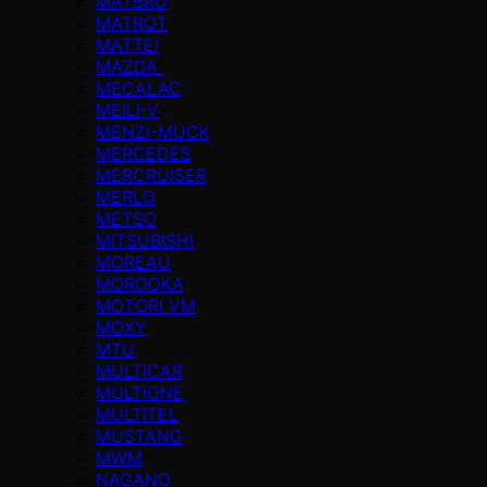
MATBRO
MATROT
MATTEI
MAZDA
MECALAC
MEILI-V
MENZI-MUCK
MERCEDES
MERCRUISER
MERLO
METSO
MITSUBISHI
MOREAU
MOROOKA
MOTORI VM
MOXY
MTU
MULTICAR
MULTIONE
MULTITEL
MUSTANG
MWM
NAGANO