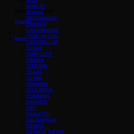
BMW
BOBCAT
Кошик порожній
BOMAG
BROOMWADE
Товари
CARRIER
CASAGRANDE
CASE-IH CNH
Menü
CATERPILLAR
CESAB
CHRYSLER
CIMTEK
CITROEN
CLAAS
CLARK
COMPAIR
CUKUROVA
CUMMINS
DAEWOO
DAF
DAIHATSU
DALGAKIRAN
DEMAG
DETROIT DIESEL