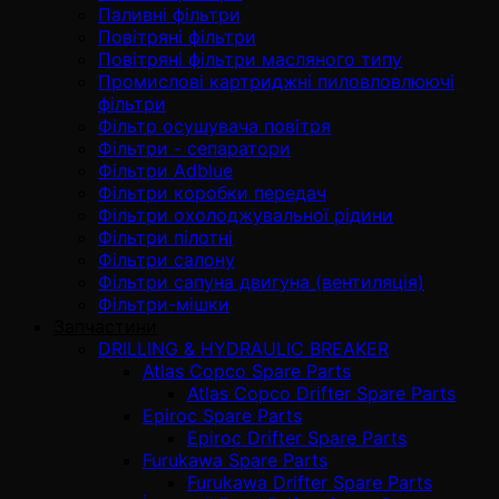
Паливні фільтри
Повітряні фільтри
Повітряні фільтри масляного типу
Промислові картриджні пиловловлюючі
фільтри
Фільтр осушувача повітря
Фільтри - сепаратори
Фільтри Adblue
Фільтри коробки передач
Фільтри охолоджувальної рідини
Фільтри пілотні
Фільтри салону
Фільтри сапуна двигуна (вентиляція)
Фільтри-мішки
Запчастини
DRILLING & HYDRAULIC BREAKER
Atlas Copco Spare Parts
Atlas Copco Drifter Spare Parts
Epiroc Spare Parts
Epiroc Drifter Spare Parts
Furukawa Spare Parts
Furukawa Drifter Spare Parts