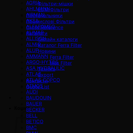
AGRIA
Фільтри-мішки
AHLMANN
EDM Фільтри
AIRMAN
Постачальники
AKSA
Промислові Фільтри
ALFAROMEO
Cross Reference
ALIMAR
Каталоги
ALLISON
Онлайн каталоги
ALMiG
Каталог Ferra Filter
ALUP
Новини
AMMANN
Ferra Filter
ARGO-HYTOS
Mas Filter
ASA HYDRAULIC
Техніка
ATLAS
Export
ATLAS COPCO
Контакти
ATMOS
Quote List
AUDI
BAUDOUIN
BAUER
Кошик
BECKER
BELL
BETICO
BMC