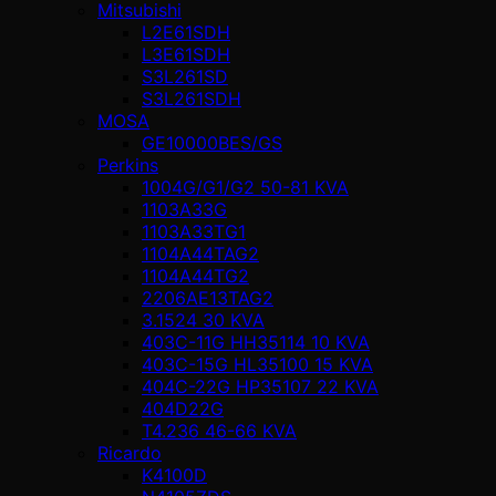
Mitsubishi
L2E61SDH
L3E61SDH
S3L261SD
S3L261SDH
MOSA
GE10000BES/GS
Perkins
1004G/G1/G2 50-81 KVA
1103A33G
1103A33TG1
1104A44TAG2
1104A44TG2
2206AE13TAG2
3.1524 30 KVA
403C-11G HH35114 10 KVA
403C-15G HL35100 15 KVA
404C-22G HP35107 22 KVA
404D22G
T4.236 46-66 KVA
Ricardo
K4100D