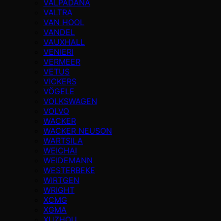
VALPADANA
VALTRA
VAN HOOL
VANDEL
VAUXHALL
VENIERI
VERMEER
VETUS
VICKERS
VÖGELE
VOLKSWAGEN
VOLVO
WACKER
WACKER NEUSON
WARTSILA
WEICHAI
WEIDEMANN
WESTERBEKE
WIRTGEN
WRIGHT
XCMG
XGMA
XUZHOU