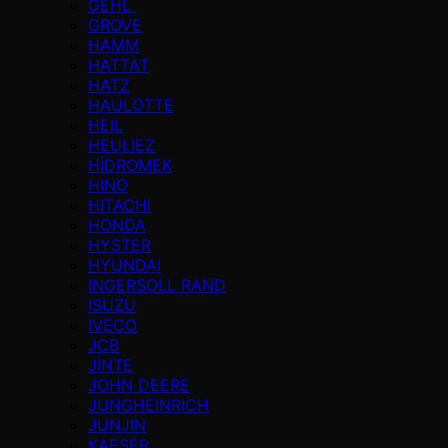
GEHL
GROVE
HAMM
HATTAT
HATZ
HAULOTTE
HEIL
HEULIEZ
HİDROMEK
HINO
HITACHI
HONDA
HYSTER
HYUNDAI
INGERSOLL RAND
ISUZU
IVECO
JCB
JİNTE
JOHN DEERE
JUNGHEINRICH
JUNJIN
KAESER