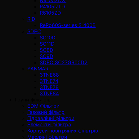
N4105ZDS
R4105IZLD
R6105ZD
RID
ReRo60S-series S 400В
SDEC
SC10D
SC11D
SC8D
SC9D
SDEC SC27G900D2
YANMAR
3TNE68
3TNE74
3TNE78
3TNE84
Групи фільтрів
EDM Фільтри
Газовий фільтр
Гідравлічні фільтри
Елементи фільтра
Корпуси повітряних фільтрів
Масляні фільтри