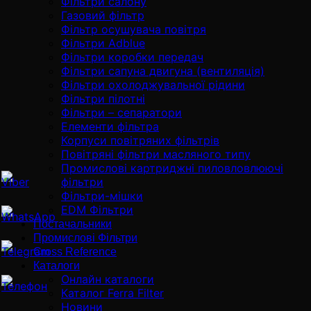
Фільтри салону
Газовий фільтр
Фільтр осушувача повітря
Фільтри Adblue
Фільтри коробки передач
Фільтри сапуна двигуна (вентиляція)
Фільтри охолоджувальної рідини
Фільтри пілотні
Фільтри – сепаратори
Елементи фільтра
Корпуси повітряних фільтрів
Повітряні фільтри масляного типу
Промислові картриджні пиловловлюючі
фільтри
Фільтри-мішки
EDM Фільтри
Постачальники
Промислові Фільтри
Cross Reference
Каталоги
Онлайн каталоги
Каталог Ferra Filter
Новини