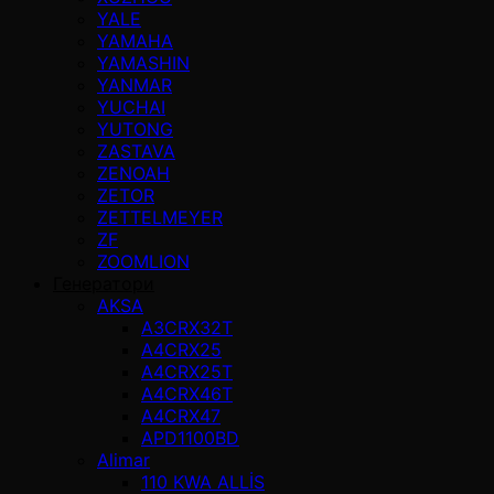
YALE
YAMAHA
YAMASHIN
YANMAR
YUCHAI
YUTONG
ZASTAVA
ZENOAH
ZETOR
ZETTELMEYER
ZF
ZOOMLION
Генератори
AKSA
A3CRX32T
A4CRX25
A4CRX25T
A4CRX46T
A4CRX47
APD1100BD
Alimar
110 KWA ALLİS