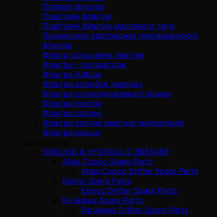
Паливні фільтри
Повітряні фільтри
Повітряні фільтри масляного типу
Промислові картриджні пиловловлюючі
фільтри
Фільтр осушувача повітря
Фільтри - сепаратори
Фільтри Adblue
Фільтри коробки передач
Фільтри охолоджувальної рідини
Фільтри пілотні
Фільтри салону
Фільтри сапуна двигуна (вентиляція)
Фільтри-мішки
Запчастини
DRILLING & HYDRAULIC BREAKER
Atlas Copco Spare Parts
Atlas Copco Drifter Spare Parts
Epiroc Spare Parts
Epiroc Drifter Spare Parts
Furukawa Spare Parts
Furukawa Drifter Spare Parts