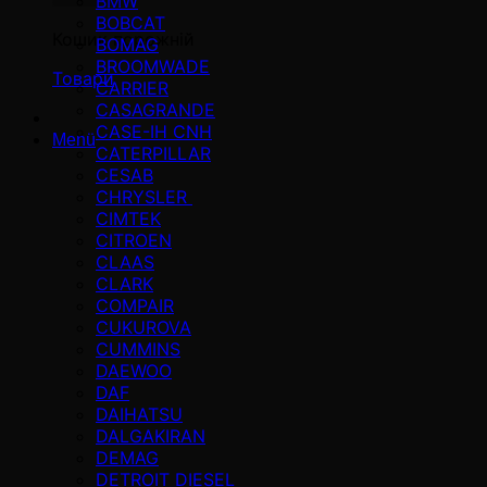
BMW
BOBCAT
Кошик порожній
BOMAG
BROOMWADE
Товари
CARRIER
CASAGRANDE
CASE-IH CNH
Menü
CATERPILLAR
CESAB
CHRYSLER
CIMTEK
CITROEN
CLAAS
CLARK
COMPAIR
CUKUROVA
CUMMINS
DAEWOO
DAF
DAIHATSU
DALGAKIRAN
DEMAG
DETROIT DIESEL