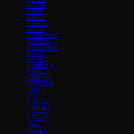
MATBRO
MATROT
MATTEI
MAZDA
MECALAC
MEILI-V
MENZI-MUCK
MERCEDES
MERCRUISER
MERLO
METSO
MITSUBISHI
MOREAU
MOROOKA
MOTORI VM
MOXY
MTU
MULTICAR
MULTIONE
MULTITEL
MUSTANG
MWM
NAGANO