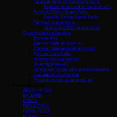
İngersoll Rand Drifter Spare Parts
İngersoll Rand Drifter Spare Parts
Sandvik Drifter Spare Parts
Sandvik Drifter Spare Parts
Tamrock Spare Parts
Tamrock Drifter Spare Parts
Сухопутний транспорт
Датчик Abs
Датчик газів вихлопних
Датчик газів вихлопних (Nox)
Датчик тахографа
Кнопковий перемикач
(склопідйомник)
Контактна група замка запалювання
Перемикач світла фар
Ручки перемикання передач
Постачальники
ARGO-HYTOS
BALDWIN
BOSCH
DONALDSON
FERRA FILTER
FİLSAN