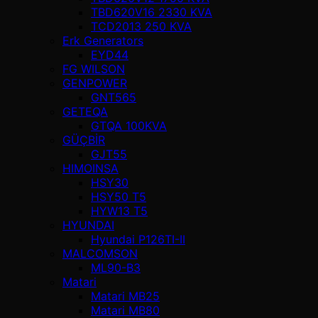
TBD620V16 2330 KVA
TCD2013 250 KVA
Erk Generators
EYD44
FG WILSON
GENPOWER
GNT565
GETEQA
GTQA 100KVA
GÜÇBİR
GJT55
HIMOINSA
HSY30
HSY50 T5
HYW13 T5
HYUNDAI
Hyundai P126TI-II
MALCOMSON
ML90-B3
Matari
Matari MB25
Matari MB80