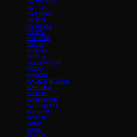
VALPADANA
VALTRA
VAN HOOL
VANDEL
VAUXHALL
VENIERI
VERMEER
VETUS
VICKERS
VÖGELE
VOLKSWAGEN
VOLVO
WACKER
WACKER NEUSON
WARTSILA
WEICHAI
WEIDEMANN
WESTERBEKE
WIRTGEN
WRIGHT
XCMG
XGMA
XUZHOU