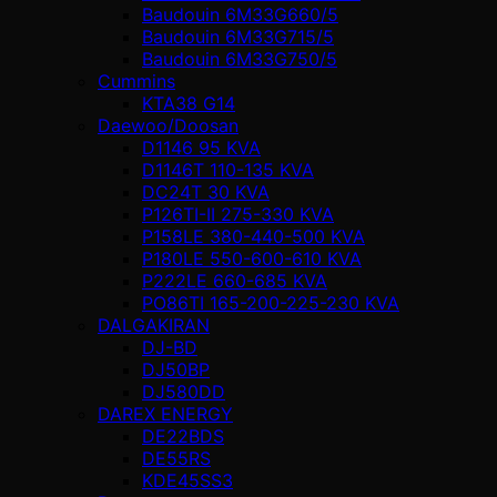
Baudouin 6M33G660/5
Baudouin 6M33G715/5
Baudouin 6M33G750/5
Cummins
KTA38 G14
Daewoo/Doosan
D1146 95 KVA
D1146T 110-135 KVA
DC24T 30 KVA
P126TI-II 275-330 KVA
P158LE 380-440-500 KVA
P180LE 550-600-610 KVA
P222LE 660-685 KVA
PO86TI 165-200-225-230 KVA
DALGAKIRAN
DJ-BD
DJ50BP
DJ580DD
DAREX ENERGY
DE22BDS
DE55RS
KDE45SS3