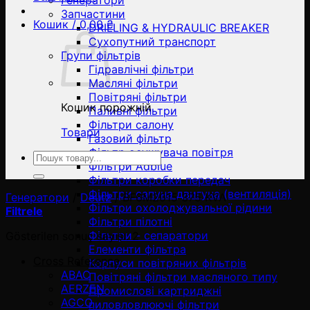
Генератори
Запчастини
Кошик /
0,00
₴
DRILLING & HYDRAULIC BREAKER
Сухопутний транспорт
Групи фільтрів
Гідравлічні фільтри
Масляні фільтри
Повітряні фільтри
Кошик порожній
Паливні фільтри
Фільтри салону
Товари
Газовий фільтр
Фільтр осушувача повітря
Ara:
Фільтри Adblue
Фільтри коробки передач
Фільтри сапуна двигуна (вентиляція)
Генератори
/
Deutz
/
BF6M2015 375 KVA
Фільтри охолоджувальної рідини
Filtrele
Фільтри пілотні
Фільтри - сепаратори
Gösterilen sonuç sayısı: 2
Елементи фільтра
Cross Reference
Корпуси повітряних фільтрів
ABAC
Повітряні фільтри масляного типу
AERZEN
Промислові картриджні
AGCO
пиловловлюючі фільтри