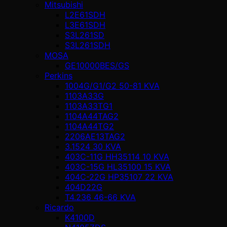
Mitsubishi
L2E61SDH
L3E61SDH
S3L261SD
S3L261SDH
MOSA
GE10000BES/GS
Perkins
1004G/G1/G2 50-81 KVA
1103A33G
1103A33TG1
1104A44TAG2
1104A44TG2
2206AE13TAG2
3.1524 30 KVA
403C-11G HH35114 10 KVA
403C-15G HL35100 15 KVA
404C-22G HP35107 22 KVA
404D22G
T4.236 46-66 KVA
Ricardo
K4100D