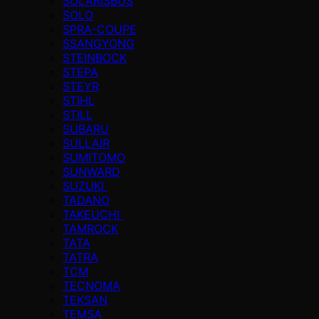
SOLARISBUS
SOLO
SPRA-COUPE
SSANGYONG
STEINBOCK
STEPA
STEYR
STIHL
STILL
SUBARU
SULLAIR
SUMITOMO
SUNWARD
SUZUKI
TADANO
TAKEUCHI
TAMROCK
TATA
TATRA
TCM
TECNOMA
TEKSAN
TEMSA