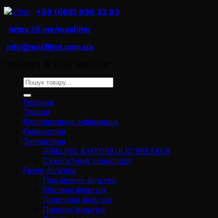
+38 (068) 698 32 93
https://t.me/masfilter
info@masfilter.com.ua
Copyright © 2026 Mas Filter
Ara:
Головна
Товари
Корпоративна інформація
Генератори
Запчастини
DRILLING & HYDRAULIC BREAKER
Сухопутний транспорт
Групи фільтрів
Гідравлічні фільтри
Масляні фільтри
Повітряні фільтри
Паливні фільтри