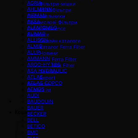
AGRIA
Фільтри-мішки
AHLMANN
EDM Фільтри
AIRMAN
Постачальники
AKSA
Промислові Фільтри
ALFAROMEO
Cross Reference
ALIMAR
Каталоги
ALLISON
Онлайн каталоги
ALMiG
Каталог Ferra Filter
ALUP
Новини
AMMANN
Ferra Filter
ARGO-HYTOS
Mas Filter
ASA HYDRAULIC
Техніка
ATLAS
Export
ATLAS COPCO
Контакти
ATMOS
Quote List
AUDI
BAUDOUIN
BAUER
Кошик
BECKER
BELL
BETICO
BMC