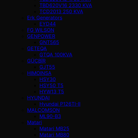
TBD620V16 2330 KVA
TCD2013 250 KVA
Erk Generators
EYD44
FG WILSON
GENPOWER
GNT565
GETEQA
GTQA 100KVA
GÜÇBİR
GJT55
HIMOINSA
HSY30
HSY50 T5
HYW13 T5
HYUNDAI
Hyundai P126TI-II
MALCOMSON
ML90-B3
Matari
Matari MB25
Matari MB80