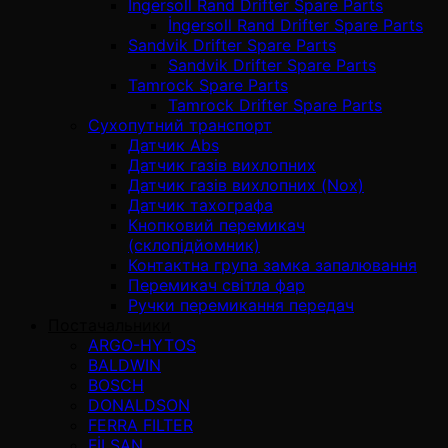
İngersoll Rand Drifter Spare Parts
İngersoll Rand Drifter Spare Parts
Sandvik Drifter Spare Parts
Sandvik Drifter Spare Parts
Tamrock Spare Parts
Tamrock Drifter Spare Parts
Сухопутний транспорт
Датчик Abs
Датчик газів вихлопних
Датчик газів вихлопних (Nox)
Датчик тахографа
Кнопковий перемикач
(склопідйомник)
Контактна група замка запалювання
Перемикач світла фар
Ручки перемикання передач
Постачальники
ARGO-HYTOS
BALDWIN
BOSCH
DONALDSON
FERRA FILTER
FİLSAN