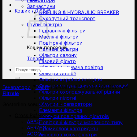
Генератори
Запчастини
Кошик /
0,00
₴
DRILLING & HYDRAULIC BREAKER
Сухопутний транспорт
Групи фільтрів
Гідравлічні фільтри
Масляні фільтри
Повітряні фільтри
Кошик порожній
Паливні фільтри
Фільтри салону
Товари
Газовий фільтр
Фільтр осушувача повітря
Ara:
Фільтри Adblue
Фільтри коробки передач
Фільтри сапуна двигуна (вентиляція)
Генератори
/
Deutz
/
BF8M1015CP 525-535-550 KVA
Фільтри охолоджувальної рідини
Filtrele
Фільтри пілотні
Фільтри - сепаратори
Gösterilen sonuç sayısı: 4
Елементи фільтра
Cross Reference
Корпуси повітряних фільтрів
ABAC
Повітряні фільтри масляного типу
AERZEN
Промислові картриджні
AGCO
пиловловлюючі фільтри