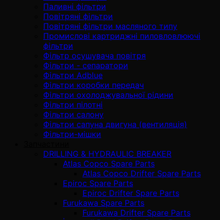
Паливні фільтри
Повітряні фільтри
Повітряні фільтри масляного типу
Промислові картриджні пиловловлюючі
фільтри
Фільтр осушувача повітря
Фільтри - сепаратори
Фільтри Adblue
Фільтри коробки передач
Фільтри охолоджувальної рідини
Фільтри пілотні
Фільтри салону
Фільтри сапуна двигуна (вентиляція)
Фільтри-мішки
Запчастини
DRILLING & HYDRAULIC BREAKER
Atlas Copco Spare Parts
Atlas Copco Drifter Spare Parts
Epiroc Spare Parts
Epiroc Drifter Spare Parts
Furukawa Spare Parts
Furukawa Drifter Spare Parts