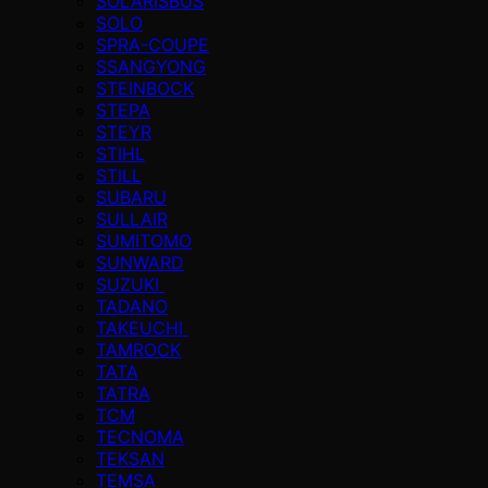
SOLARISBUS
SOLO
SPRA-COUPE
SSANGYONG
STEINBOCK
STEPA
STEYR
STIHL
STILL
SUBARU
SULLAIR
SUMITOMO
SUNWARD
SUZUKI
TADANO
TAKEUCHI
TAMROCK
TATA
TATRA
TCM
TECNOMA
TEKSAN
TEMSA