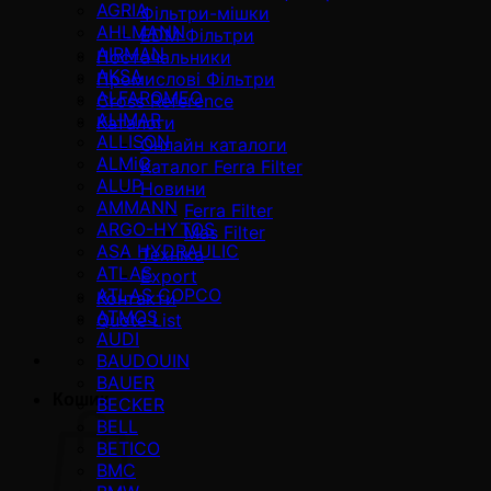
AGRIA
Фільтри-мішки
AHLMANN
EDM Фільтри
AIRMAN
Постачальники
AKSA
Промислові Фільтри
ALFAROMEO
Cross Reference
ALIMAR
Каталоги
ALLISON
Онлайн каталоги
ALMiG
Каталог Ferra Filter
ALUP
Новини
AMMANN
Ferra Filter
ARGO-HYTOS
Mas Filter
ASA HYDRAULIC
Техніка
ATLAS
Export
ATLAS COPCO
Контакти
ATMOS
Quote List
AUDI
BAUDOUIN
BAUER
Кошик
BECKER
BELL
BETICO
BMC