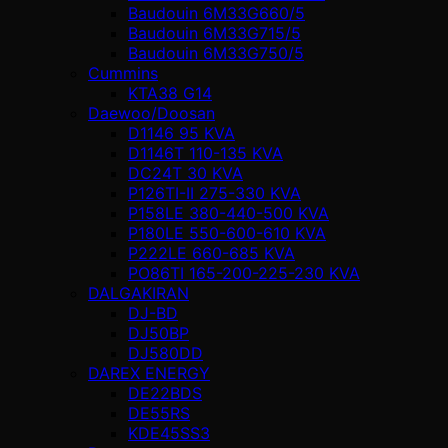
Baudouin 6M33G660/5
Baudouin 6M33G715/5
Baudouin 6M33G750/5
Cummins
KTA38 G14
Daewoo/Doosan
D1146 95 KVA
D1146T 110-135 KVA
DC24T 30 KVA
P126TI-II 275-330 KVA
P158LE 380-440-500 KVA
P180LE 550-600-610 KVA
P222LE 660-685 KVA
PO86TI 165-200-225-230 KVA
DALGAKIRAN
DJ-BD
DJ50BP
DJ580DD
DAREX ENERGY
DE22BDS
DE55RS
KDE45SS3