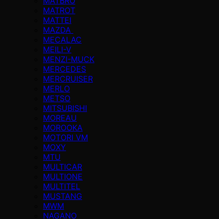
MATBRO
MATROT
MATTEI
MAZDA
MECALAC
MEILI-V
MENZI-MUCK
MERCEDES
MERCRUISER
MERLO
METSO
MITSUBISHI
MOREAU
MOROOKA
MOTORI VM
MOXY
MTU
MULTICAR
MULTIONE
MULTITEL
MUSTANG
MWM
NAGANO