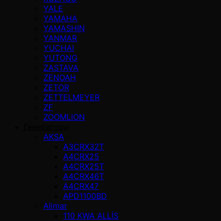
YALE
YAMAHA
YAMASHIN
YANMAR
YUCHAI
YUTONG
ZASTAVA
ZENOAH
ZETOR
ZETTELMEYER
ZF
ZOOMLION
Генератори
AKSA
A3CRX32T
A4CRX25
A4CRX25T
A4CRX46T
A4CRX47
APD1100BD
Alimar
110 KWA ALLİS