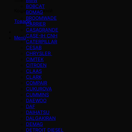
BMW
BOBCAT
Кошик порожній
BOMAG
BROOMWADE
Товари
CARRIER
CASAGRANDE
CASE-IH CNH
Menü
CATERPILLAR
CESAB
CHRYSLER
CIMTEK
CITROEN
CLAAS
CLARK
COMPAIR
CUKUROVA
CUMMINS
DAEWOO
DAF
DAIHATSU
DALGAKIRAN
DEMAG
DETROIT DIESEL