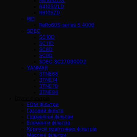
N4105ZDS
R4105IZLD
R6105ZD
RID
ReRo60S-series S 400В
SDEC
SC10D
SC11D
SC8D
SC9D
SDEC SC27G900D2
YANMAR
3TNE68
3TNE74
3TNE78
3TNE84
Групи фільтрів
EDM Фільтри
Газовий фільтр
Гідравлічні фільтри
Елементи фільтра
Корпуси повітряних фільтрів
Масляні фільтри