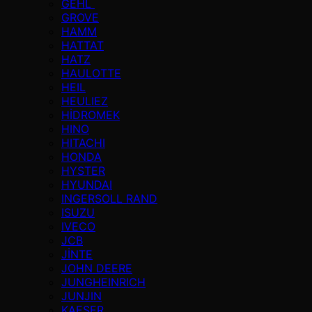
GEHL
GROVE
HAMM
HATTAT
HATZ
HAULOTTE
HEIL
HEULIEZ
HİDROMEK
HINO
HITACHI
HONDA
HYSTER
HYUNDAI
INGERSOLL RAND
ISUZU
IVECO
JCB
JİNTE
JOHN DEERE
JUNGHEINRICH
JUNJIN
KAESER