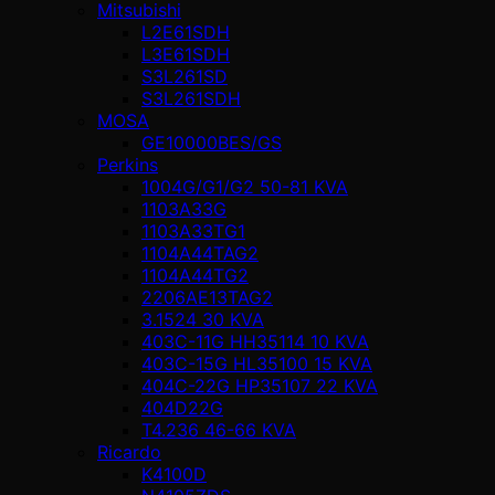
Mitsubishi
L2E61SDH
L3E61SDH
S3L261SD
S3L261SDH
MOSA
GE10000BES/GS
Perkins
1004G/G1/G2 50-81 KVA
1103A33G
1103A33TG1
1104A44TAG2
1104A44TG2
2206AE13TAG2
3.1524 30 KVA
403C-11G HH35114 10 KVA
403C-15G HL35100 15 KVA
404C-22G HP35107 22 KVA
404D22G
T4.236 46-66 KVA
Ricardo
K4100D