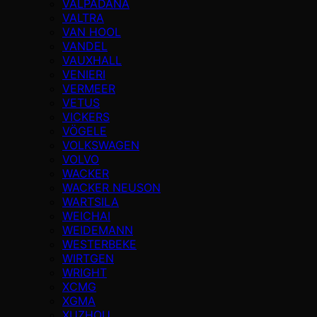
VALPADANA
VALTRA
VAN HOOL
VANDEL
VAUXHALL
VENIERI
VERMEER
VETUS
VICKERS
VÖGELE
VOLKSWAGEN
VOLVO
WACKER
WACKER NEUSON
WARTSILA
WEICHAI
WEIDEMANN
WESTERBEKE
WIRTGEN
WRIGHT
XCMG
XGMA
XUZHOU