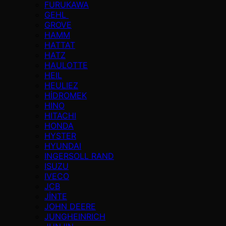
FURUKAWA
GEHL
GROVE
HAMM
HATTAT
HATZ
HAULOTTE
HEIL
HEULIEZ
HİDROMEK
HINO
HITACHI
HONDA
HYSTER
HYUNDAI
INGERSOLL RAND
ISUZU
IVECO
JCB
JİNTE
JOHN DEERE
JUNGHEINRICH