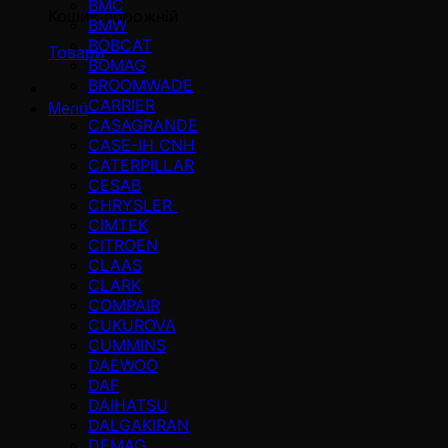
BMC
Кошик порожній
BMW
BOBCAT
Товари
BOMAG
BROOMWADE
CARRIER
Menü
CASAGRANDE
CASE-IH CNH
CATERPILLAR
CESAB
CHRYSLER
CIMTEK
CITROEN
CLAAS
CLARK
COMPAIR
CUKUROVA
CUMMINS
DAEWOO
DAF
DAIHATSU
DALGAKIRAN
DEMAG