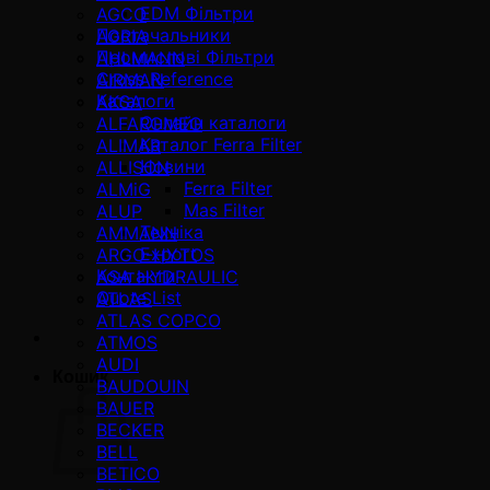
EDM Фільтри
AGCO
Постачальники
AGRIA
Промислові Фільтри
AHLMANN
Cross Reference
AIRMAN
Каталоги
AKSA
Онлайн каталоги
ALFAROMEO
Каталог Ferra Filter
ALIMAR
Новини
ALLISON
Ferra Filter
ALMiG
Mas Filter
ALUP
Техніка
AMMANN
Export
ARGO-HYTOS
Контакти
ASA HYDRAULIC
Quote List
ATLAS
ATLAS COPCO
ATMOS
AUDI
Кошик
BAUDOUIN
BAUER
BECKER
BELL
BETICO