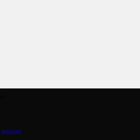
фа
 фільтри