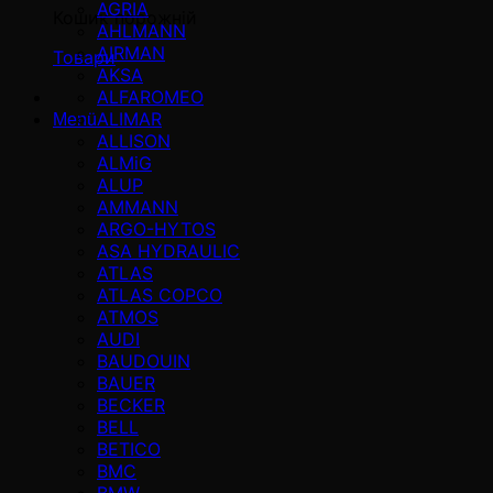
AGRIA
Кошик порожній
AHLMANN
AIRMAN
Товари
AKSA
ALFAROMEO
ALIMAR
Menü
ALLISON
ALMiG
ALUP
AMMANN
ARGO-HYTOS
ASA HYDRAULIC
ATLAS
ATLAS COPCO
ATMOS
AUDI
BAUDOUIN
BAUER
BECKER
BELL
BETICO
BMC
BMW