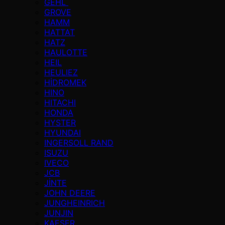
GEHL
GROVE
HAMM
HATTAT
HATZ
HAULOTTE
HEIL
HEULIEZ
HİDROMEK
HINO
HITACHI
HONDA
HYSTER
HYUNDAI
INGERSOLL RAND
ISUZU
IVECO
JCB
JİNTE
JOHN DEERE
JUNGHEINRICH
JUNJIN
KAESER