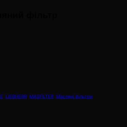
яний фільтр
RE
,
LIEBHERR
,
MASFİLTER
,
Масляні фільтри