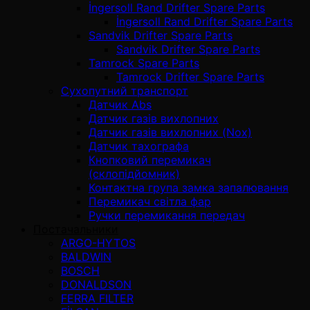
İngersoll Rand Drifter Spare Parts
İngersoll Rand Drifter Spare Parts
Sandvik Drifter Spare Parts
Sandvik Drifter Spare Parts
Tamrock Spare Parts
Tamrock Drifter Spare Parts
Сухопутний транспорт
Датчик Abs
Датчик газів вихлопних
Датчик газів вихлопних (Nox)
Датчик тахографа
Кнопковий перемикач
(склопідйомник)
Контактна група замка запалювання
Перемикач світла фар
Ручки перемикання передач
Постачальники
ARGO-HYTOS
BALDWIN
BOSCH
DONALDSON
FERRA FILTER