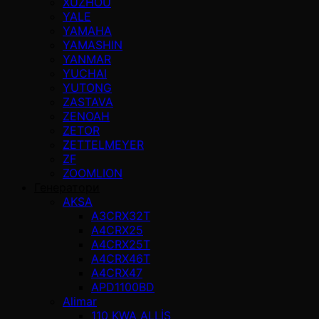
XUZHOU
YALE
YAMAHA
YAMASHIN
YANMAR
YUCHAI
YUTONG
ZASTAVA
ZENOAH
ZETOR
ZETTELMEYER
ZF
ZOOMLION
Генератори
AKSA
A3CRX32T
A4CRX25
A4CRX25T
A4CRX46T
A4CRX47
APD1100BD
Alimar
110 KWA ALLİS