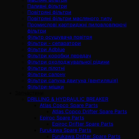
Паливні фільтри
Повітряні фільтри
Повітряні фільтри масляного типу
Промислові картриджні пиловловлюючі
фільтри
Фільтр осушувача повітря
Фільтри - сепаратори
Фільтри Adblue
Фільтри коробки передач
Фільтри охолоджувальної рідини
Фільтри пілотні
Фільтри салону
Фільтри сапуна двигуна (вентиляція)
Фільтри-мішки
Запчастини
DRILLING & HYDRAULIC BREAKER
Atlas Copco Spare Parts
Atlas Copco Drifter Spare Parts
Epiroc Spare Parts
Epiroc Drifter Spare Parts
Furukawa Spare Parts
Furukawa Drifter Spare Parts