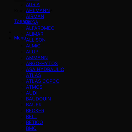
AGRIA
AHLMANN
Кошик порожній
AIRMAN
Товари
AKSA
ALFAROMEO
ALIMAR
Menü
ALLISON
ALMiG
ALUP
AMMANN
ARGO-HYTOS
ASA HYDRAULIC
ATLAS
ATLAS COPCO
ATMOS
AUDI
BAUDOUIN
BAUER
BECKER
BELL
BETICO
BMC