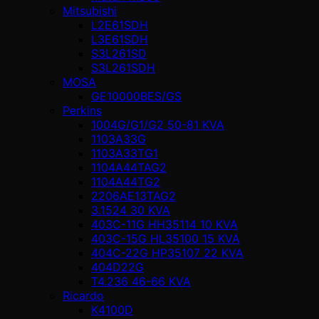
Mitsubishi
L2E61SDH
L3E61SDH
S3L261SD
S3L261SDH
MOSA
GE10000BES/GS
Perkins
1004G/G1/G2 50-81 KVA
1103A33G
1103A33TG1
1104A44TAG2
1104A44TG2
2206AE13TAG2
3.1524 30 KVA
403C-11G HH35114 10 KVA
403C-15G HL35100 15 KVA
404C-22G HP35107 22 KVA
404D22G
T4.236 46-66 KVA
Ricardo
K4100D