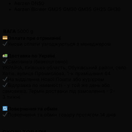
Aerzen DN50
Aerzen Blower GM25 GM30 GM35 GH25 GH30
ВАГА
5000 g
Оплата при отриманні
Умови оплати узгоджуються з менеджером
Доставка по Україні
Самовивіз (безкоштовно)
УКРАЇНА, Київська область, Обухівський район, село
Хотів, вулиця Промислова, 1-к приміщення 64
На відділення Нової Пошти або кур'єром
Відправка по наявності - у той же день або
самовивіз. Термін доставки під замовлення - 2-
3 тижні
Повернення та обмін
Повернення та обмін товару протягом 14 днів