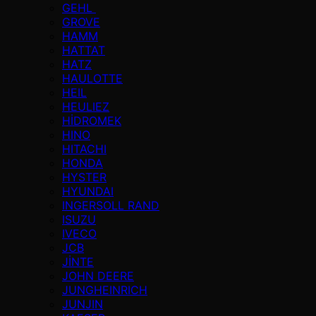
GEHL
GROVE
HAMM
HATTAT
HATZ
HAULOTTE
HEIL
HEULIEZ
HİDROMEK
HINO
HITACHI
HONDA
HYSTER
HYUNDAI
INGERSOLL RAND
ISUZU
IVECO
JCB
JİNTE
JOHN DEERE
JUNGHEINRICH
JUNJIN