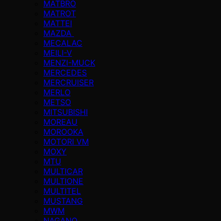
MATBRO
MATROT
MATTEI
MAZDA
MECALAC
MEILI-V
MENZI-MUCK
MERCEDES
MERCRUISER
MERLO
METSO
MITSUBISHI
MOREAU
MOROOKA
MOTORI VM
MOXY
MTU
MULTICAR
MULTIONE
MULTITEL
MUSTANG
MWM
NAGANO