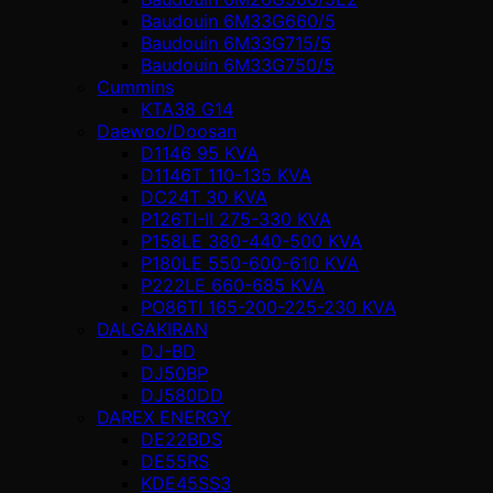
Baudouin 6M33G660/5
Baudouin 6M33G715/5
Baudouin 6M33G750/5
Cummins
KTA38 G14
Daewoo/Doosan
D1146 95 KVA
D1146T 110-135 KVA
DC24T 30 KVA
P126TI-II 275-330 KVA
P158LE 380-440-500 KVA
P180LE 550-600-610 KVA
P222LE 660-685 KVA
PO86TI 165-200-225-230 KVA
DALGAKIRAN
DJ-BD
DJ50BP
DJ580DD
DAREX ENERGY
DE22BDS
DE55RS
KDE45SS3