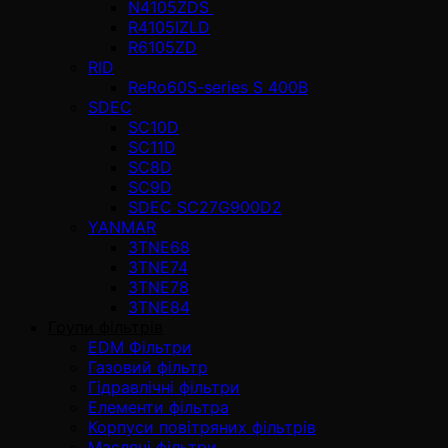
N4105ZDS
R4105IZLD
R6105ZD
RID
ReRo60S-series S 400В
SDEC
SC10D
SC11D
SC8D
SC9D
SDEC SC27G900D2
YANMAR
3TNE68
3TNE74
3TNE78
3TNE84
Групи фільтрів
EDM Фільтри
Газовий фільтр
Гідравлічні фільтри
Елементи фільтра
Корпуси повітряних фільтрів
Масляні фільтри