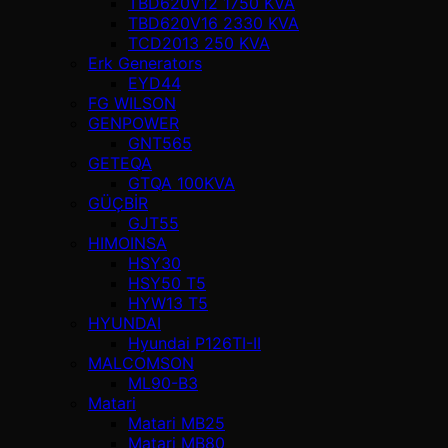
TBD620V12 1750 KVA
TBD620V16 2330 KVA
TCD2013 250 KVA
Erk Generators
EYD44
FG WILSON
GENPOWER
GNT565
GETEQA
GTQA 100KVA
GÜÇBİR
GJT55
HIMOINSA
HSY30
HSY50 T5
HYW13 T5
HYUNDAI
Hyundai P126TI-II
MALCOMSON
ML90-B3
Matari
Matari MB25
Matari MB80