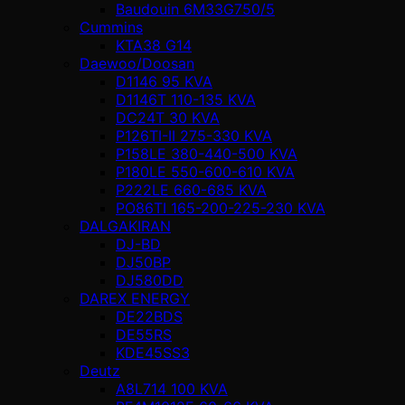
Baudouin 6M33G750/5
Cummins
KTA38 G14
Daewoo/Doosan
D1146 95 KVA
D1146T 110-135 KVA
DC24T 30 KVA
P126TI-II 275-330 KVA
P158LE 380-440-500 KVA
P180LE 550-600-610 KVA
P222LE 660-685 KVA
PO86TI 165-200-225-230 KVA
DALGAKIRAN
DJ-BD
DJ50BP
DJ580DD
DAREX ENERGY
DE22BDS
DE55RS
KDE45SS3
Deutz
A8L714 100 KVA