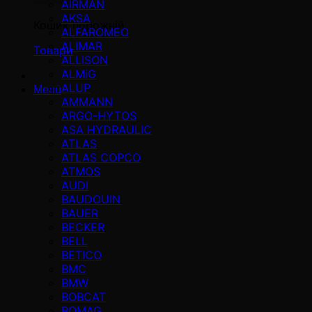
AIRMAN
AKSA
Кошик порожній
ALFAROMEO
ALIMAR
Товари
ALLISON
ALMiG
ALUP
Menü
AMMANN
ARGO-HYTOS
ASA HYDRAULIC
ATLAS
ATLAS COPCO
ATMOS
AUDI
BAUDOUIN
BAUER
BECKER
BELL
BETICO
BMC
BMW
BOBCAT
BOMAG