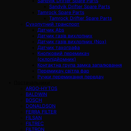
Sandvik Drifter Spare Parts
Sandvik Drifter Spare Parts
Tamrock Spare Parts
Tamrock Drifter Spare Parts
Сухопутний транспорт
Датчик Abs
Датчик газів вихлопних
Датчик газів вихлопних (Nox)
Датчик тахографа
Кнопковий перемикач
(склопідйомник)
Контактна група замка запалювання
Перемикач світла фар
Ручки перемикання передач
Постачальники
ARGO-HYTOS
BALDWIN
BOSCH
DONALDSON
FERRA FILTER
FİLSAN
FILTREC
FILTRON