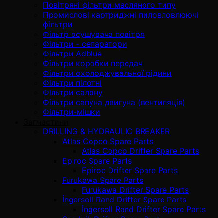
Повітряні фільтри масляного типу
Промислові картриджні пиловловлюючі
фільтри
Фільтр осушувача повітря
Фільтри - сепаратори
Фільтри Adblue
Фільтри коробки передач
Фільтри охолоджувальної рідини
Фільтри пілотні
Фільтри салону
Фільтри сапуна двигуна (вентиляція)
Фільтри-мішки
Запчастини
DRILLING & HYDRAULIC BREAKER
Atlas Copco Spare Parts
Atlas Copco Drifter Spare Parts
Epiroc Spare Parts
Epiroc Drifter Spare Parts
Furukawa Spare Parts
Furukawa Drifter Spare Parts
İngersoll Rand Drifter Spare Parts
İngersoll Rand Drifter Spare Parts