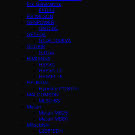
Erk Generators
EYD44
FG WILSON
GENPOWER
GNT565
GETEQA
GTQA 100KVA
GÜÇBİR
GJT55
HIMOINSA
HSY30
HSY50 T5
HYW13 T5
HYUNDAI
Hyundai P126TI-II
MALCOMSON
ML90-B3
Matari
Matari MB25
Matari MB80
Mitsubishi
L2E61SDH