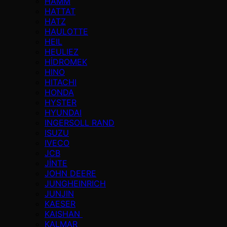
HAMM
HATTAT
HATZ
HAULOTTE
HEIL
HEULIEZ
HİDROMEK
HINO
HITACHI
HONDA
HYSTER
HYUNDAI
INGERSOLL RAND
ISUZU
IVECO
JCB
JİNTE
JOHN DEERE
JUNGHEINRICH
JUNJIN
KAESER
KAISHAN
KALMAR