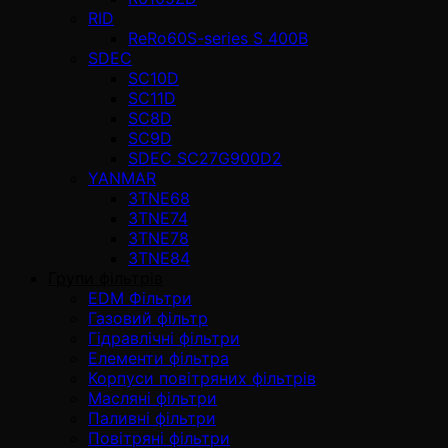
RID
ReRo60S-series S 400В
SDEC
SC10D
SC11D
SC8D
SC9D
SDEC SC27G900D2
YANMAR
3TNE68
3TNE74
3TNE78
3TNE84
Групи фільтрів
EDM Фільтри
Газовий фільтр
Гідравлічні фільтри
Елементи фільтра
Корпуси повітряних фільтрів
Масляні фільтри
Паливні фільтри
Повітряні фільтри