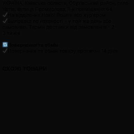
УКРАЇНА, Київська область, Обухівський район, село
Хотів, вулиця Промислова, 1-к приміщення 64
На відділення Нової Пошти або кур'єром
Відправка по наявності - у той же день або
самовивіз. Термін доставки під замовлення - 2-
3 тижні
Повернення та обмін
Повернення та обмін товару протягом 14 днів
СХОЖІ ТОВАРИ