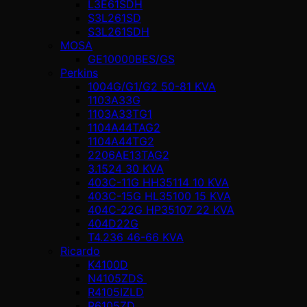
L3E61SDH
S3L261SD
S3L261SDH
MOSA
GE10000BES/GS
Perkins
1004G/G1/G2 50-81 KVA
1103A33G
1103A33TG1
1104A44TAG2
1104A44TG2
2206AE13TAG2
3.1524 30 KVA
403C-11G HH35114 10 KVA
403C-15G HL35100 15 KVA
404C-22G HP35107 22 KVA
404D22G
T4.236 46-66 KVA
Ricardo
K4100D
N4105ZDS
R4105IZLD
R6105ZD