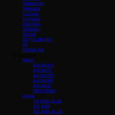
YAMASHIN
YANMAR
YUCHAI
YUTONG
ZASTAVA
ZENOAH
ZETOR
ZETTELMEYER
ZF
ZOOMLION
Генератори
AKSA
A3CRX32T
A4CRX25
A4CRX25T
A4CRX46T
A4CRX47
APD1100BD
Alimar
110 KWA ALLİS
125 KWA
150 KWA ALLİS