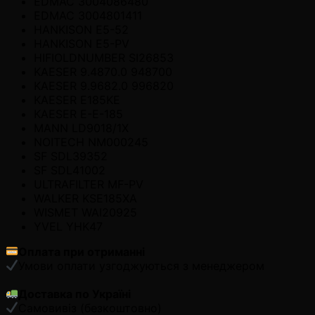
EDMAC 3004086480
EDMAC 3004801411
HANKISON E5-52
HANKISON E5-PV
HIFIOLDNUMBER SI26853
KAESER 9.4870.0 948700
KAESER 9.9682.0 996820
KAESER E185KE
KAESER E-E-185
MANN LD9018/1X
NOITECH NM000245
SF SDL39352
SF SDL41002
ULTRAFILTER MF-PV
WALKER KSE185XA
WISMET WAI20925
YVEL YHK47
Оплата при отриманні
Умови оплати узгоджуються з менеджером
Доставка по Україні
Самовивіз (безкоштовно)