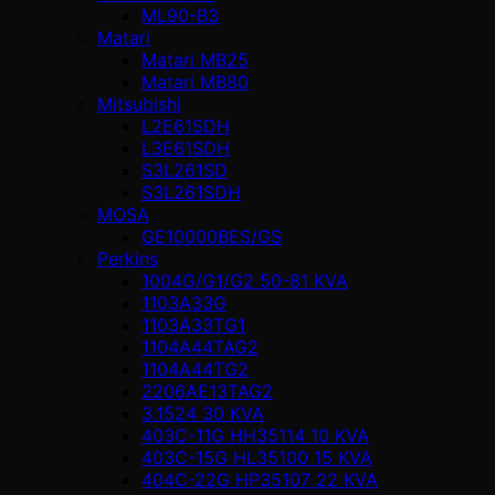
ML90-B3
Matari
Matari MB25
Matari MB80
Mitsubishi
L2E61SDH
L3E61SDH
S3L261SD
S3L261SDH
MOSA
GE10000BES/GS
Perkins
1004G/G1/G2 50-81 KVA
1103A33G
1103A33TG1
1104A44TAG2
1104A44TG2
2206AE13TAG2
3.1524 30 KVA
403C-11G HH35114 10 KVA
403C-15G HL35100 15 KVA
404C-22G HP35107 22 KVA