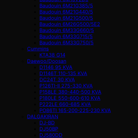
Baudouin 6M21G385/5
Baudouin 6M21G440/5
Baudouin 6M21G500/5
Baudouin 6M26G500/5E2
Baudouin 6M33G660/5
Baudouin 6M33G715/5
Baudouin 6M33G750/5
Cummins
KTA38 G14
Daewoo/Doosan
D1146 95 KVA
D1146T 110-135 KVA
DC24T 30 KVA
P126TI-II 275-330 KVA
P158LE 380-440-500 KVA
P180LE 550-600-610 KVA
P222LE 660-685 KVA
PO86TI 165-200-225-230 KVA
DALGAKIRAN
DJ-BD
DJ50BP
DJ580DD