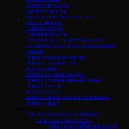
Гідравлічні фільтри
Елементи фільтра
Корпуси повітряних фільтрів
Масляні фільтри
Паливні фільтри
Повітряні фільтри
Повітряні фільтри масляного типу
Промислові картриджні пиловловлюючі
фільтри
Фільтр осушувача повітря
Фільтри - сепаратори
Фільтри Adblue
Фільтри коробки передач
Фільтри охолоджувальної рідини
Фільтри пілотні
Фільтри салону
Фільтри сапуна двигуна (вентиляція)
Фільтри-мішки
Запчастини
DRILLING & HYDRAULIC BREAKER
Atlas Copco Spare Parts
Atlas Copco Drifter Spare Parts