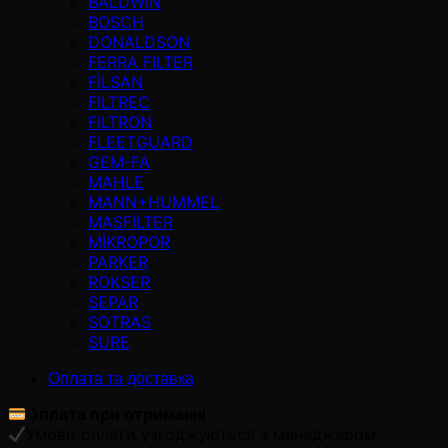
BALDWIN
BOSCH
DONALDSON
FERRA FILTER
FİLSAN
FILTREC
FILTRON
FLEETGUARD
GEM-FA
MAHLE
MANN+HUMMEL
MASFİLTER
MİKROPOR
PARKER
ROKSER
SEPAR
SOTRAS
SURE
Оплата та доставка
Оплата при отриманні
Умови оплати узгоджуються з менеджером