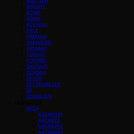
WIRTGEN
WRIGHT
XCMG
XGMA
XUZHOU
YALE
YAMAHA
YAMASHIN
YANMAR
YUCHAI
YUTONG
ZASTAVA
ZENOAH
ZETOR
ZETTELMEYER
ZF
ZOOMLION
Генератори
AKSA
A3CRX32T
A4CRX25
A4CRX25T
A4CRX46T