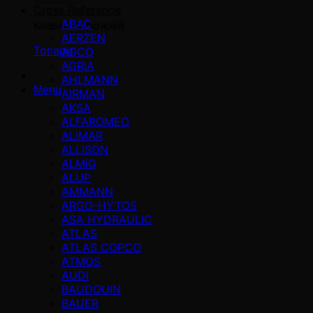
Cross Reference
ABAC
Кошик порожній
AERZEN
Товари
AGCO
AGRIA
AHLMANN
Menü
AIRMAN
AKSA
ALFAROMEO
ALIMAR
ALLISON
ALMiG
ALUP
AMMANN
ARGO-HYTOS
ASA HYDRAULIC
ATLAS
ATLAS COPCO
ATMOS
AUDI
BAUDOUIN
BAUER