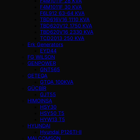
F4M1011F 28 KVA
F4M1011F 30 KVA
F6L912 63-64 KVA
TBD616V16 1110 KVA
TBD620V12 1750 KVA
TBD620V16 2330 KVA
TCD2013 250 KVA
Erk Generators
EYD44
FG WILSON
GENPOWER
GNT565
GETEQA
GTQA 100KVA
GÜÇBİR
GJT55
HIMOINSA
HSY30
HSY50 T5
HYW13 T5
HYUNDAI
Hyundai P126TI-II
MALCOMSON