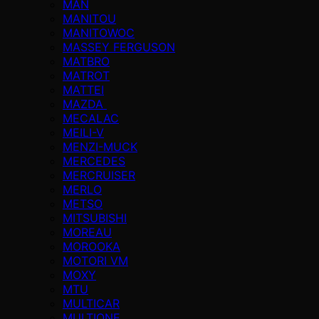
MAN
MANITOU
MANITOWOC
MASSEY FERGUSON
MATBRO
MATROT
MATTEI
MAZDA
MECALAC
MEILI-V
MENZI-MUCK
MERCEDES
MERCRUISER
MERLO
METSO
MITSUBISHI
MOREAU
MOROOKA
MOTORI VM
MOXY
MTU
MULTICAR
MULTIONE