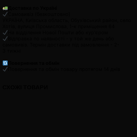
Доставка по Україні
Самовивіз (безкоштовно)
УКРАЇНА, Київська область, Обухівський район, село
Хотів, вулиця Промислова, 1-к приміщення 64
На відділення Нової Пошти або кур'єром
Відправка по наявності - у той же день або
самовивіз. Термін доставки під замовлення - 2-
3 тижні
Повернення та обмін
Повернення та обмін товару протягом 14 днів
СХОЖІ ТОВАРИ