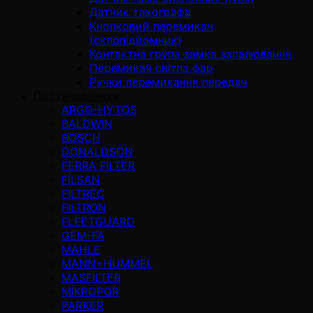
Датчик тахографа
Кнопковий перемикач
(склопідйомник)
Контактна група замка запалювання
Перемикач світла фар
Ручки перемикання передач
Постачальники
ARGO-HYTOS
BALDWIN
BOSCH
DONALDSON
FERRA FILTER
FİLSAN
FILTREC
FILTRON
FLEETGUARD
GEM-FA
MAHLE
MANN+HUMMEL
MASFİLTER
MİKROPOR
PARKER