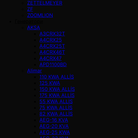
ZETTELMEYER
ZF
ZOOMLION
Генератори
AKSA
A3CRX32T
A4CRX25
A4CRX25T
A4CRX46T
A4CRX47
APD1100BD
Alimar
110 KWA ALLİS
125 KWA
150 KWA ALLİS
175 KWA ALLİS
55 KWA ALLİS
75 KWA ALLİS
82 KWA ALLİS
AEG-16 KVA
AEG-20 KVA
AEG-25 KWA