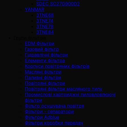
SDEC SC27G900D2
YANMAR
3TNE68
3TNE74
3TNE78
3TNE84
Групи фільтрів
EDM Фільтри
Газовий фільтр
Гідравлічні фільтри
Елементи фільтра
Корпуси повітряних фільтрів
Масляні фільтри
Паливні фільтри
Повітряні фільтри
Повітряні фільтри масляного типу
Промислові картриджні пиловловлюючі
фільтри
Фільтр осушувача повітря
Фільтри - сепаратори
Фільтри Adblue
Фільтри коробки передач