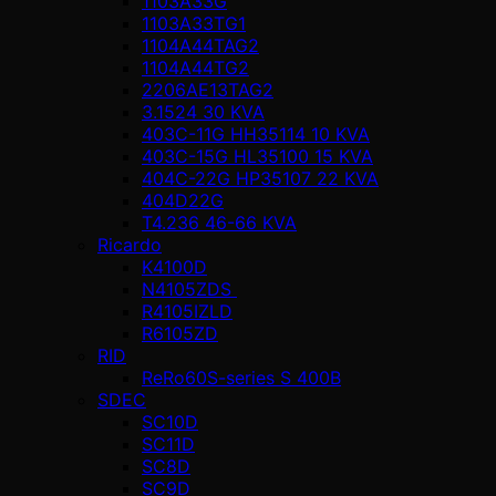
1103A33G
1103A33TG1
1104A44TAG2
1104A44TG2
2206AE13TAG2
3.1524 30 KVA
403C-11G HH35114 10 KVA
403C-15G HL35100 15 KVA
404C-22G HP35107 22 KVA
404D22G
T4.236 46-66 KVA
Ricardo
K4100D
N4105ZDS
R4105IZLD
R6105ZD
RID
ReRo60S-series S 400В
SDEC
SC10D
SC11D
SC8D
SC9D