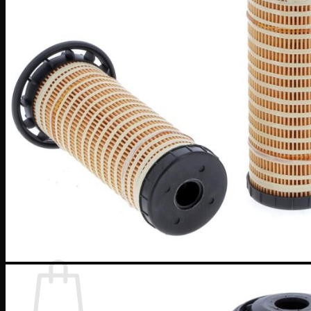
Фільтри-мішки
EDM Фільтри
Постачальники
Промислові Фільтри
Cross Reference
Каталоги
Онлайн каталоги
Каталог Ferra Filter
Новини
Ferra Filter
Mas Filter
Техніка
Export
Контакти
Quote List
Кошик