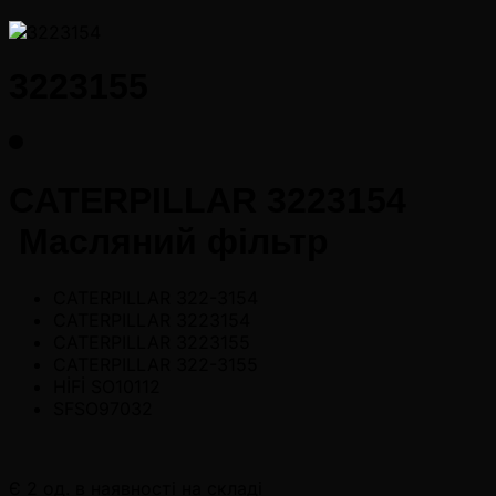
3223155
CATERPILLAR 3223154
Масляний фільтр
CATERPILLAR 322-3154
CATERPILLAR 3223154
CATERPILLAR 3223155
CATERPILLAR 322-3155
HİFİ SO10112
SFSO97032
Є 2 од. в наявності на складі