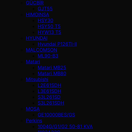
GÜÇBİR
GJT55
HIMOINSA
HSY30
HSY50 T5
HYW13 T5
HYUNDAI
Hyundai P126TI-II
MALCOMSON
ML90-B3
Matari
Matari MB25
Matari MB80
Mitsubishi
L2E61SDH
L3E61SDH
S3L261SD
S3L261SDH
MOSA
GE10000BES/GS
Perkins
1004G/G1/G2 50-81 KVA