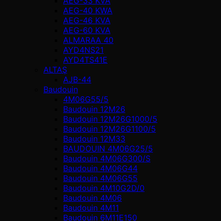
AEG-33 KVA
AEG-40 KWA
AEG-46 KVA
AEG-60 KVA
ALMARAA 40
AYD4NS21
AYD4TS41E
ALTAŞ
AJB-44
Baudouin
4M06G55/5
Baudouin 12M26
Baudouin 12M26G1000/5
Baudouin 12M26G1100/5
Baudouin 12M33
BAUDOUIN 4M06G25/5
Baudouin 4M06G300/S
Baudouin 4M06G44
Baudouin 4M06G55
Baudouin 4M10G2D/0
Baudouin 4М06
Baudouin 4М11
Baudouin 6M11E150