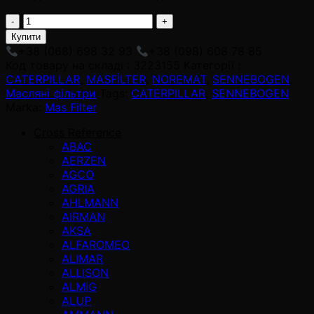
3223155
adet
Купити
+38 (068) 698 32 93
+38 (098) 608 78 85
Код товару на складі :
3223155
Категорії :
CATERPILLAR
,
MASFİLTER
,
NOREMAT
,
SENNEBOGEN
,
Масляні фільтри
Tags:
CATERPILLAR
,
SENNEBOGEN
Marka:
Mas Filter
Cross Reference
ABAC
AERZEN
AGCO
AGRIA
AHLMANN
AIRMAN
AKSA
ALFAROMEO
ALIMAR
ALLISON
ALMiG
ALUP