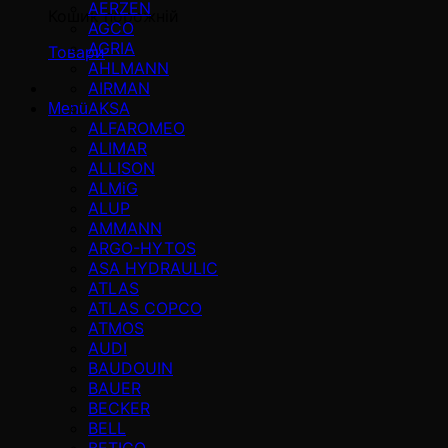
AERZEN
Кошик порожній
AGCO
AGRIA
Товари
AHLMANN
AIRMAN
AKSA
Menü
ALFAROMEO
ALIMAR
ALLISON
ALMiG
ALUP
AMMANN
ARGO-HYTOS
ASA HYDRAULIC
ATLAS
ATLAS COPCO
ATMOS
AUDI
BAUDOUIN
BAUER
BECKER
BELL
BETICO