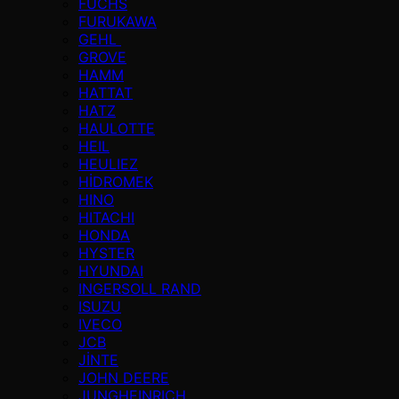
FUCHS
FURUKAWA
GEHL
GROVE
HAMM
HATTAT
HATZ
HAULOTTE
HEIL
HEULIEZ
HİDROMEK
HINO
HITACHI
HONDA
HYSTER
HYUNDAI
INGERSOLL RAND
ISUZU
IVECO
JCB
JİNTE
JOHN DEERE
JUNGHEINRICH