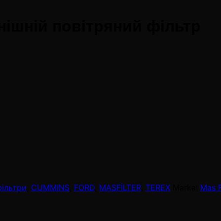
ішній повітряний фільтр
фільтри
,
CUMMINS
,
FORD
,
MASFİLTER
,
TEREX
Marka:
Mas F