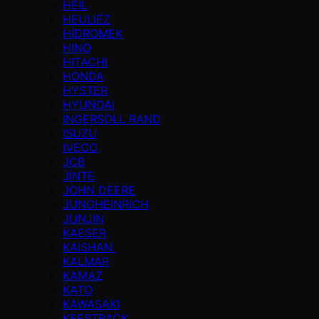
HEIL
HEULIEZ
HİDROMEK
HINO
HITACHI
HONDA
HYSTER
HYUNDAI
INGERSOLL RAND
ISUZU
IVECO
JCB
JİNTE
JOHN DEERE
JUNGHEINRICH
JUNJIN
KAESER
KAISHAN
KALMAR
KAMAZ
KATO
KAWASAKI
KEESTRACK