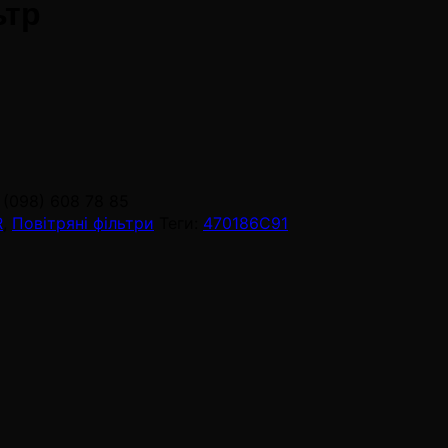
ьтр
 (098) 608 78 85
R
,
Повітряні фільтри
Теги:
470186C91