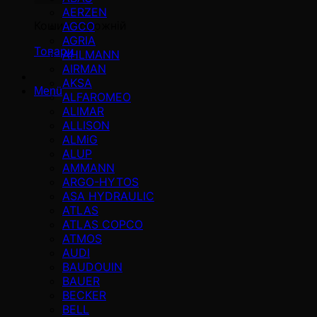
AERZEN
Кошик порожній
AGCO
AGRIA
Товари
AHLMANN
AIRMAN
AKSA
Menü
ALFAROMEO
ALIMAR
ALLISON
ALMiG
ALUP
AMMANN
ARGO-HYTOS
ASA HYDRAULIC
ATLAS
ATLAS COPCO
ATMOS
AUDI
BAUDOUIN
BAUER
BECKER
BELL