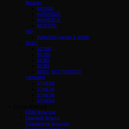
Ricardo
K4100D
N4105ZDS
R4105IZLD
R6105ZD
RID
ReRo60S-series S 400В
SDEC
SC10D
SC11D
SC8D
SC9D
SDEC SC27G900D2
YANMAR
3TNE68
3TNE74
3TNE78
3TNE84
Групи фільтрів
EDM Фільтри
Газовий фільтр
Гідравлічні фільтри