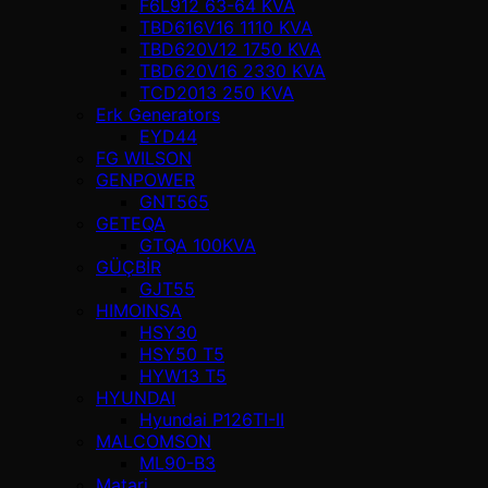
F6L912 63-64 KVA
TBD616V16 1110 KVA
TBD620V12 1750 KVA
TBD620V16 2330 KVA
TCD2013 250 KVA
Erk Generators
EYD44
FG WILSON
GENPOWER
GNT565
GETEQA
GTQA 100KVA
GÜÇBİR
GJT55
HIMOINSA
HSY30
HSY50 T5
HYW13 T5
HYUNDAI
Hyundai P126TI-II
MALCOMSON
ML90-B3
Matari