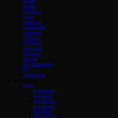
XCMG
XGMA
XUZHOU
YALE
YAMAHA
YAMASHIN
YANMAR
YUCHAI
YUTONG
ZASTAVA
ZENOAH
ZETOR
ZETTELMEYER
ZF
ZOOMLION
Генератори
AKSA
A3CRX32T
A4CRX25
A4CRX25T
A4CRX46T
A4CRX47
APD1100BD