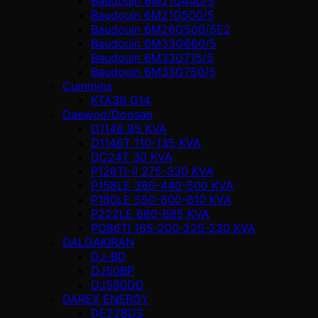
Baudouin 6M21G440/5
Baudouin 6M21G500/5
Baudouin 6M26G500/5E2
Baudouin 6M33G660/5
Baudouin 6M33G715/5
Baudouin 6M33G750/5
Cummins
KTA38 G14
Daewoo/Doosan
D1146 95 KVA
D1146T 110-135 KVA
DC24T 30 KVA
P126TI-II 275-330 KVA
P158LE 380-440-500 KVA
P180LE 550-600-610 KVA
P222LE 660-685 KVA
PO86TI 165-200-225-230 KVA
DALGAKIRAN
DJ-BD
DJ50BP
DJ580DD
DAREX ENERGY
DE22BDS