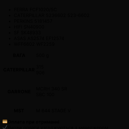
FERRA FCF1020/5C
CATERPILLAR 5236602 523-6602
PERKINS 5181457
HIFI SN40900
SF SK48933
ASAS AS2574 EF12574
WFF6602 WF2259
ВАГА
500 g
315
CATERPILLAR
906
MCRH 340 SR
GARRONE
SBC 100
MST
M 644 STAGE V
Оплата при отриманні
Умови оплати узгоджуються з менеджером