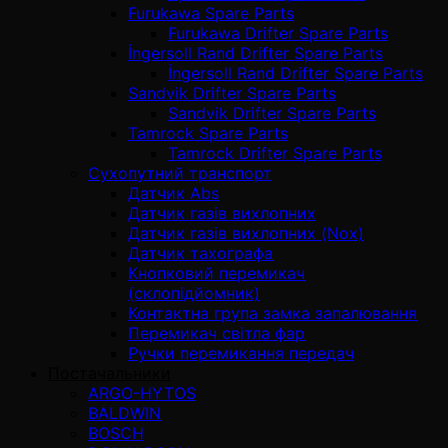
Furukawa Spare Parts
Furukawa Drifter Spare Parts
İngersoll Rand Drifter Spare Parts
İngersoll Rand Drifter Spare Parts
Sandvik Drifter Spare Parts
Sandvik Drifter Spare Parts
Tamrock Spare Parts
Tamrock Drifter Spare Parts
Сухопутний транспорт
Датчик Abs
Датчик газів вихлопних
Датчик газів вихлопних (Nox)
Датчик тахографа
Кнопковий перемикач
(склопідйомник)
Контактна група замка запалювання
Перемикач світла фар
Ручки перемикання передач
Постачальники
ARGO-HYTOS
BALDWIN
BOSCH