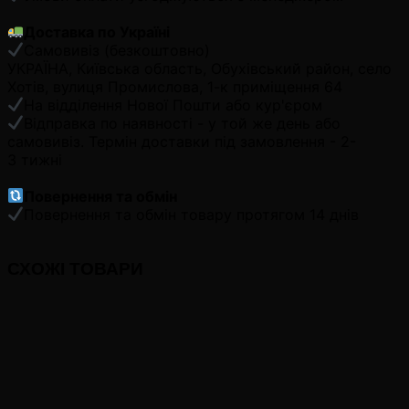
Доставка по Україні
Самовивіз (безкоштовно)
УКРАЇНА, Київська область, Обухівський район, село
Хотів, вулиця Промислова, 1-к приміщення 64
На відділення Нової Пошти або кур'єром
Відправка по наявності - у той же день або
самовивіз. Термін доставки під замовлення - 2-
3 тижні
Повернення та обмін
Повернення та обмін товару протягом 14 днів
СХОЖІ ТОВАРИ