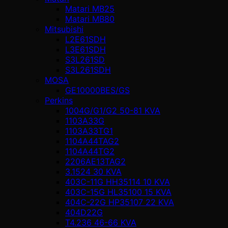
Matari MB25
Matari MB80
Mitsubishi
L2E61SDH
L3E61SDH
S3L261SD
S3L261SDH
MOSA
GE10000BES/GS
Perkins
1004G/G1/G2 50-81 KVA
1103A33G
1103A33TG1
1104A44TAG2
1104A44TG2
2206AE13TAG2
3.1524 30 KVA
403C-11G HH35114 10 KVA
403C-15G HL35100 15 KVA
404C-22G HP35107 22 KVA
404D22G
T4.236 46-66 KVA