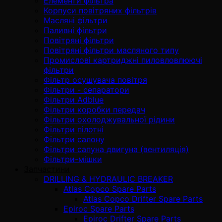
Елементи фільтра
Корпуси повітряних фільтрів
Масляні фільтри
Паливні фільтри
Повітряні фільтри
Повітряні фільтри масляного типу
Промислові картриджні пиловловлюючі
фільтри
Фільтр осушувача повітря
Фільтри - сепаратори
Фільтри Adblue
Фільтри коробки передач
Фільтри охолоджувальної рідини
Фільтри пілотні
Фільтри салону
Фільтри сапуна двигуна (вентиляція)
Фільтри-мішки
Запчастини
DRILLING & HYDRAULIC BREAKER
Atlas Copco Spare Parts
Atlas Copco Drifter Spare Parts
Epiroc Spare Parts
Epiroc Drifter Spare Parts