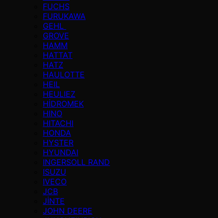
FUCHS
FURUKAWA
GEHL
GROVE
HAMM
HATTAT
HATZ
HAULOTTE
HEIL
HEULIEZ
HİDROMEK
HINO
HITACHI
HONDA
HYSTER
HYUNDAI
INGERSOLL RAND
ISUZU
IVECO
JCB
JİNTE
JOHN DEERE