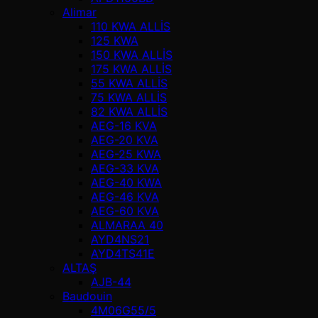
Alimar
110 KWA ALLİS
125 KWA
150 KWA ALLİS
175 KWA ALLİS
55 KWA ALLİS
75 KWA ALLİS
82 KWA ALLİS
AEG-16 KVA
AEG-20 KVA
AEG-25 KWA
AEG-33 KVA
AEG-40 KWA
AEG-46 KVA
AEG-60 KVA
ALMARAA 40
AYD4NS21
AYD4TS41E
ALTAŞ
AJB-44
Baudouin
4M06G55/5