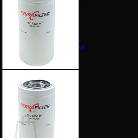
Фільтри-мішки
EDM Фільтри
Постачальники
Промислові Фільтри
Cross Reference
Каталоги
Онлайн каталоги
Каталог Ferra Filter
Новини
Ferra Filter
Mas Filter
Техніка
Export
Контакти
Quote List
Кошик