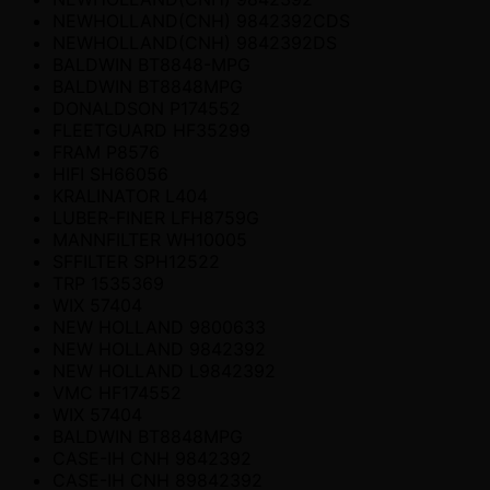
NEWHOLLAND(CNH) 9842392CDS
NEWHOLLAND(CNH) 9842392DS
BALDWIN BT8848-MPG
BALDWIN BT8848MPG
DONALDSON P174552
FLEETGUARD HF35299
FRAM P8576
HIFI SH66056
KRALINATOR L404
LUBER-FINER LFH8759G
MANNFILTER WH10005
SFFILTER SPH12522
TRP 1535369
WIX 57404
NEW HOLLAND 9800633
NEW HOLLAND 9842392
NEW HOLLAND L9842392
VMC HF174552
WIX 57404
BALDWIN BT8848MPG
CASE-IH CNH 9842392
CASE-IH CNH 89842392