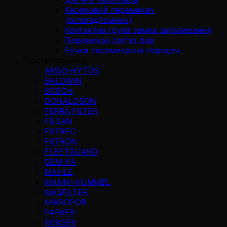
Кнопковий перемикач
(склопідйомник)
Контактна група замка запалювання
Перемикач світла фар
Ручки перемикання передач
Постачальники
ARGO-HYTOS
BALDWIN
BOSCH
DONALDSON
FERRA FILTER
FİLSAN
FILTREC
FILTRON
FLEETGUARD
GEM-FA
MAHLE
MANN+HUMMEL
MASFİLTER
MİKROPOR
PARKER
ROKSER