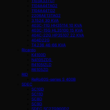
1103A33TG1
1104A44TAG2
1104A44TG2
2206AE13TAG2
3.1524 30 KVA
403C-11G HH35114 10 KVA
403C-15G HL35100 15 KVA
404C-22G HP35107 22 KVA
404D22G
T4.236 46-66 KVA
Ricardo
K4100D
N4105ZDS
R4105IZLD
R6105ZD
RID
ReRo60S-series S 400В
SDEC
SC10D
SC11D
SC8D
SC9D
SDEC SC27G900D2