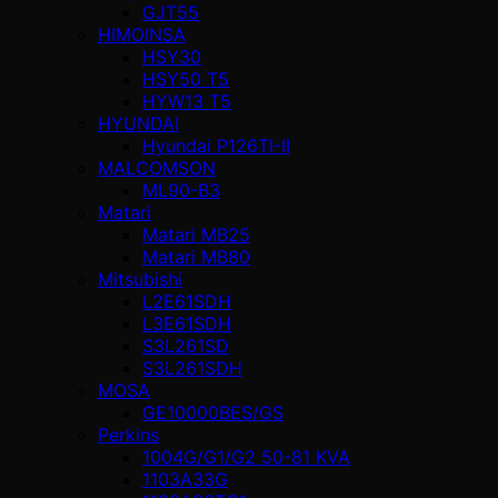
GJT55
HIMOINSA
HSY30
HSY50 T5
HYW13 T5
HYUNDAI
Hyundai P126TI-II
MALCOMSON
ML90-B3
Matari
Matari MB25
Matari MB80
Mitsubishi
L2E61SDH
L3E61SDH
S3L261SD
S3L261SDH
MOSA
GE10000BES/GS
Perkins
1004G/G1/G2 50-81 KVA
1103A33G