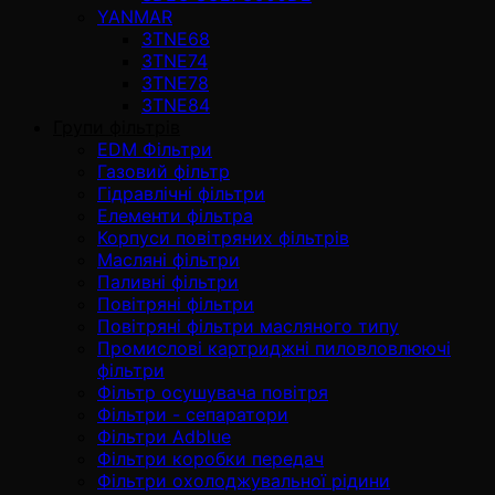
YANMAR
3TNE68
3TNE74
3TNE78
3TNE84
Групи фільтрів
EDM Фільтри
Газовий фільтр
Гідравлічні фільтри
Елементи фільтра
Корпуси повітряних фільтрів
Масляні фільтри
Паливні фільтри
Повітряні фільтри
Повітряні фільтри масляного типу
Промислові картриджні пиловловлюючі
фільтри
Фільтр осушувача повітря
Фільтри - сепаратори
Фільтри Adblue
Фільтри коробки передач
Фільтри охолоджувальної рідини