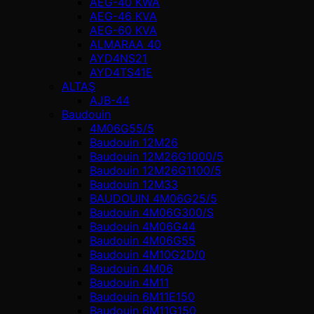
AEG-40 KWA
AEG-46 KVA
AEG-60 KVA
ALMARAA 40
AYD4NS21
AYD4TS41E
ALTAŞ
AJB-44
Baudouin
4M06G55/5
Baudouin 12M26
Baudouin 12M26G1000/5
Baudouin 12M26G1100/5
Baudouin 12M33
BAUDOUIN 4M06G25/5
Baudouin 4M06G300/S
Baudouin 4M06G44
Baudouin 4M06G55
Baudouin 4M10G2D/0
Baudouin 4М06
Baudouin 4М11
Baudouin 6M11E150
Baudouin 6M11G150