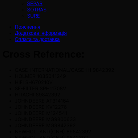
SEPAR
SOTRAS
SURE
Пояснення
Додаткова інформація
Оплата та доставка
Cross Reference:
CASE-INTERNATIONAL/CASE-IH 9842392
HOLMER 1035041249
HIFI SH670210V
SF-FILTER SPH11708V
HITACHI 89842392
JOHNDEERE AT314164
JOHNDEERE KV12276
JOHNDEERE M124541
JOHNDEERE MG9800633
JOHNDEERE MG9842392
NEWHOLLAND(CNH) 89842392
NEWHOLLAND(CNH) 9842392