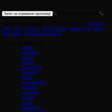
+38 (068) 698 32 93
Запит на отримання пропозиції
+38 (098) 608 78 85
Код товару на складі :
AT314164
Категорії :
CASE-IH
CNH
,
FIAT
,
HITACHI
,
JOHN DEERE
,
MASFİLTER
,
NEW
HOLLAND
,
Гідравлічні фільтри
Cross Reference
ABAC
AERZEN
AGCO
AGRIA
AHLMANN
AIRMAN
AKSA
ALFAROMEO
ALIMAR
ALLISON
ALMiG
ALUP
AMMANN