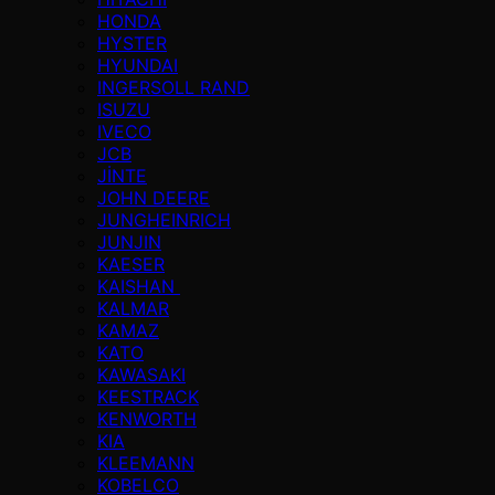
HONDA
HYSTER
HYUNDAI
INGERSOLL RAND
ISUZU
IVECO
JCB
JİNTE
JOHN DEERE
JUNGHEINRICH
JUNJIN
KAESER
KAISHAN
KALMAR
KAMAZ
KATO
KAWASAKI
KEESTRACK
KENWORTH
KIA
KLEEMANN
KOBELCO