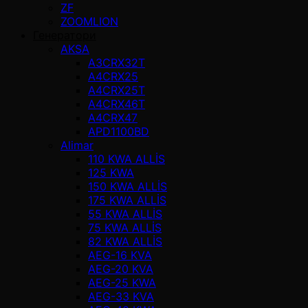
ZF
ZOOMLION
Генератори
AKSA
A3CRX32T
A4CRX25
A4CRX25T
A4CRX46T
A4CRX47
APD1100BD
Alimar
110 KWA ALLİS
125 KWA
150 KWA ALLİS
175 KWA ALLİS
55 KWA ALLİS
75 KWA ALLİS
82 KWA ALLİS
AEG-16 KVA
AEG-20 KVA
AEG-25 KWA
AEG-33 KVA