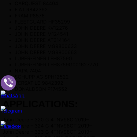
CARQUEST 84404
FIAT 9842392
FRAM P8576
FLEETGUARD HF35299
JOHN DEERE KV12276
JOHN DEERE M124541
JOHN DEERE AT314164
JOHN DEERE MG9800633
JOHN DEERE MG9800663
LUBER-FINER LFH8759G
LUBER-FINER LFH8759G001627770
NAPA 7404
SCHUPP AG SPH12522
VERSATILE 9842392
DONALDSON P174552
APPLICATIONS:
John Deere – 320 G 4TNV98C 2019–
John Deere – 324 G 4TNV98CT 2019–
John Deere – 323 G 4TNV98CT 2019–