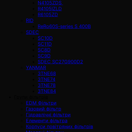
N4105ZDS
R4105IZLD
R6105ZD
RID
ReRo60S-series S 400В
SDEC
SC10D
SC11D
SC8D
SC9D
SDEC SC27G900D2
YANMAR
3TNE68
3TNE74
3TNE78
3TNE84
Групи фільтрів
EDM Фільтри
Газовий фільтр
Гідравлічні фільтри
Елементи фільтра
Корпуси повітряних фільтрів