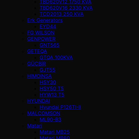
TBD620V12 1750 KVA
TBD620V16 2330 KVA
TCD2013 250 KVA
Erk Generators
EYD44
FG WILSON
GENPOWER
GNT565
GETEQA
GTQA 100KVA
GÜÇBİR
GJT55
HIMOINSA
HSY30
HSY50 T5
HYW13 T5
HYUNDAI
Hyundai P126TI-II
MALCOMSON
ML90-B3
Matari
Matari MB25
Matari MB80