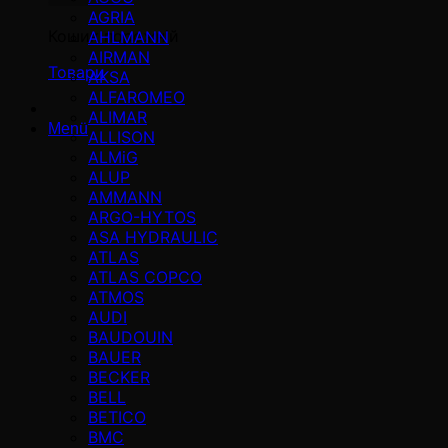
AGRIA
Кошик порожній
AHLMANN
AIRMAN
Товари
AKSA
ALFAROMEO
ALIMAR
Menü
ALLISON
ALMiG
ALUP
AMMANN
ARGO-HYTOS
ASA HYDRAULIC
ATLAS
ATLAS COPCO
ATMOS
AUDI
BAUDOUIN
BAUER
BECKER
BELL
BETICO
BMC