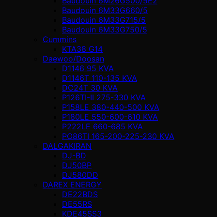
Baudouin 6M26G500/5E2
Baudouin 6M33G660/5
Baudouin 6M33G715/5
Baudouin 6M33G750/5
Cummins
KTA38 G14
Daewoo/Doosan
D1146 95 KVA
D1146T 110-135 KVA
DC24T 30 KVA
P126TI-II 275-330 KVA
P158LE 380-440-500 KVA
P180LE 550-600-610 KVA
P222LE 660-685 KVA
PO86TI 165-200-225-230 KVA
DALGAKIRAN
DJ-BD
DJ50BP
DJ580DD
DAREX ENERGY
DE22BDS
DE55RS
KDE45SS3