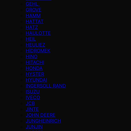
GEHL
GROVE
HAMM
HATTAT
HATZ
HAULOTTE
HEIL
HEULIEZ
HİDROMEK
HINO
HITACHI
HONDA
HYSTER
HYUNDAI
INGERSOLL RAND
ISUZU
IVECO
JCB
JİNTE
JOHN DEERE
JUNGHEINRICH
JUNJIN