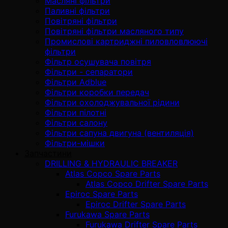
Масляні фільтри
Паливні фільтри
Повітряні фільтри
Повітряні фільтри масляного типу
Промислові картриджні пиловловлюючі
фільтри
Фільтр осушувача повітря
Фільтри - сепаратори
Фільтри Adblue
Фільтри коробки передач
Фільтри охолоджувальної рідини
Фільтри пілотні
Фільтри салону
Фільтри сапуна двигуна (вентиляція)
Фільтри-мішки
Запчастини
DRILLING & HYDRAULIC BREAKER
Atlas Copco Spare Parts
Atlas Copco Drifter Spare Parts
Epiroc Spare Parts
Epiroc Drifter Spare Parts
Furukawa Spare Parts
Furukawa Drifter Spare Parts