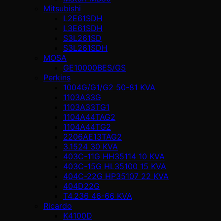
Mitsubishi
L2E61SDH
L3E61SDH
S3L261SD
S3L261SDH
MOSA
GE10000BES/GS
Perkins
1004G/G1/G2 50-81 KVA
1103A33G
1103A33TG1
1104A44TAG2
1104A44TG2
2206AE13TAG2
3.1524 30 KVA
403C-11G HH35114 10 KVA
403C-15G HL35100 15 KVA
404C-22G HP35107 22 KVA
404D22G
T4.236 46-66 KVA
Ricardo
K4100D