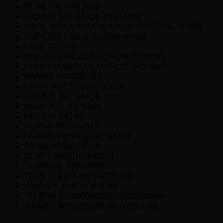
SF-FILTER HY23093
GRIMME B92.04908 B9204908
AIRFIL AFPOVX29A-10ABS(AFPOVX29A-10ABS)
CMFILTER CMH4756(CMH4756)
DOLL 7111740
FINNFILTERNOUVEAU FC1275F010XS
FINNFILTERNOUVEAU FC1275Q010XS
GRANIT 1200091763
GRANITANCIEN 56700654
GRIMME B92.04908
HIABFOCO 3375986
HUDDIG 94540
NUMMI 360504041
PARKER 937981Q(937981Q)
SANDVIK 55029508
SF HY23093(HY23093)
TAMROCK 55029508
TEHO TFR275.10(TFR275.10)
UNIFLUX XH806(XH806)
VELROQ FLT00100058(FLT00100058)
WISMET WHY315596(WHY315596)