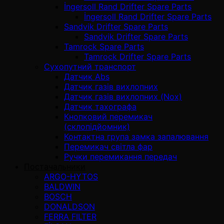
İngersoll Rand Drifter Spare Parts
İngersoll Rand Drifter Spare Parts
Sandvik Drifter Spare Parts
Sandvik Drifter Spare Parts
Tamrock Spare Parts
Tamrock Drifter Spare Parts
Сухопутний транспорт
Датчик Abs
Датчик газів вихлопних
Датчик газів вихлопних (Nox)
Датчик тахографа
Кнопковий перемикач
(склопідйомник)
Контактна група замка запалювання
Перемикач світла фар
Ручки перемикання передач
Постачальники
ARGO-HYTOS
BALDWIN
BOSCH
DONALDSON
FERRA FILTER