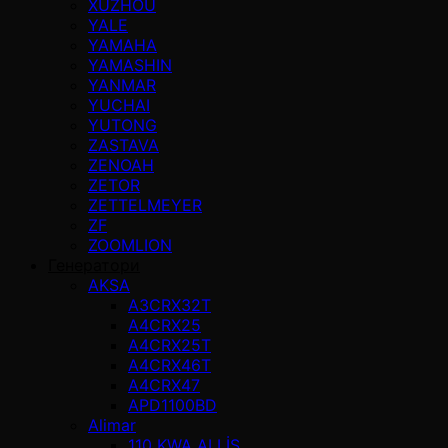
XUZHOU
YALE
YAMAHA
YAMASHIN
YANMAR
YUCHAI
YUTONG
ZASTAVA
ZENOAH
ZETOR
ZETTELMEYER
ZF
ZOOMLION
Генератори
AKSA
A3CRX32T
A4CRX25
A4CRX25T
A4CRX46T
A4CRX47
APD1100BD
Alimar
110 KWA ALLİS