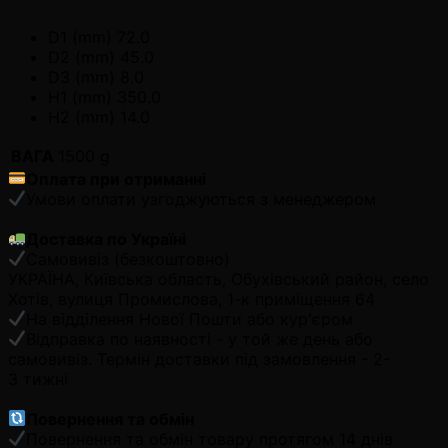
D1 (mm) 72.0
D2 (mm) 45.0
D3 (mm) 8.0
H1 (mm) 350.0
H2 (mm) 14.0
ВАГА
1500 g
Оплата при отриманні
Умови оплати узгоджуються з менеджером
Доставка по Україні
Самовивіз (безкоштовно)
УКРАЇНА, Київська область, Обухівський район, село
Хотів, вулиця Промислова, 1-к приміщення 64
На відділення Нової Пошти або кур'єром
Відправка по наявності - у той же день або
самовивіз. Термін доставки під замовлення - 2-
3 тижні
Повернення та обмін
Повернення та обмін товару протягом 14 днів