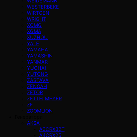
WEIDEMANN
WESTERBEKE
WIRTGEN
WRIGHT
XCMG
XGMA
XUZHOU
YALE
YAMAHA
YAMASHIN
YANMAR
YUCHAI
YUTONG
ZASTAVA
ZENOAH
ZETOR
ZETTELMEYER
ZF
ZOOMLION
Генератори
AKSA
A3CRX32T
A4CRX25