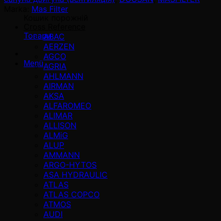
Marka:
Mas Filter
Кошик порожній
Cross Reference
Товари
ABAC
AERZEN
AGCO
Menü
AGRIA
AHLMANN
AIRMAN
AKSA
ALFAROMEO
ALIMAR
ALLISON
ALMiG
ALUP
AMMANN
ARGO-HYTOS
ASA HYDRAULIC
ATLAS
ATLAS COPCO
ATMOS
AUDI