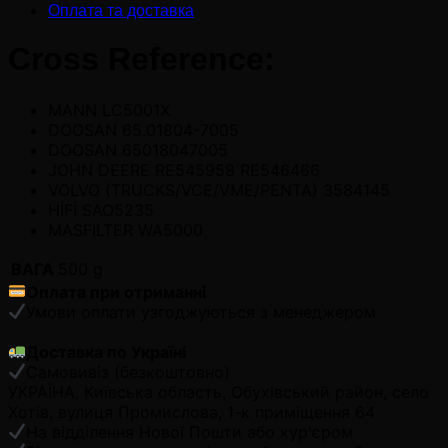
Оплата та доставка
Cross Reference:
MANN LC5001X
DOOSAN 65.01804-7005
DOOSAN 65018047005
JOHN DEERE RE545958 RE546466
VOLVO (TRUCKS/VCE/VME/PENTA) 3584145
HİFİ SAO5235
MASFILTER WA5000
ВАГА
500 g
Оплата при отриманні
Умови оплати узгоджуються з менеджером
Доставка по Україні
Самовивіз (безкоштовно)
УКРАЇНА, Київська область, Обухівський район, село
Хотів, вулиця Промислова, 1-к приміщення 64
На відділення Нової Пошти або кур'єром