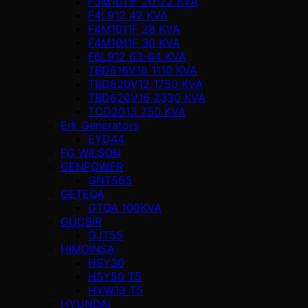
F3M1011F 20-22 KVA
F4L912 42 KVA
F4M1011F 28 KVA
F4M1011F 30 KVA
F6L912 63-64 KVA
TBD616V16 1110 KVA
TBD620V12 1750 KVA
TBD620V16 2330 KVA
TCD2013 250 KVA
Erk Generators
EYD44
FG WILSON
GENPOWER
GNT565
GETEQA
GTQA 100KVA
GÜÇBİR
GJT55
HIMOINSA
HSY30
HSY50 T5
HYW13 T5
HYUNDAI