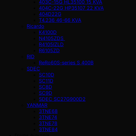
403C-15G HL35100 15 KVA
404C-22G HP35107 22 KVA
404D22G
T4.236 46-66 KVA
Ricardo
K4100D
N4105ZDS
R4105IZLD
R6105ZD
RID
ReRo60S-series S 400В
SDEC
SC10D
SC11D
SC8D
SC9D
SDEC SC27G900D2
YANMAR
3TNE68
3TNE74
3TNE78
3TNE84
Групи фільтрів