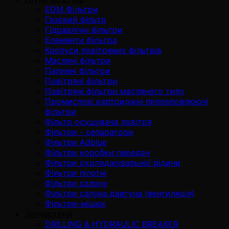
EDM Фільтри
Газовий фільтр
Гідравлічні фільтри
Елементи фільтра
Корпуси повітряних фільтрів
Масляні фільтри
Паливні фільтри
Повітряні фільтри
Повітряні фільтри масляного типу
Промислові картриджні пиловловлюючі
фільтри
Фільтр осушувача повітря
Фільтри - сепаратори
Фільтри Adblue
Фільтри коробки передач
Фільтри охолоджувальної рідини
Фільтри пілотні
Фільтри салону
Фільтри сапуна двигуна (вентиляція)
Фільтри-мішки
Запчастини
DRILLING & HYDRAULIC BREAKER