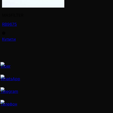
MASFİLTER
RB9675
Купити