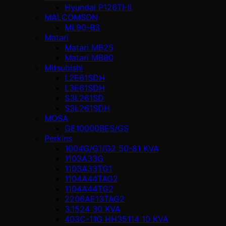
Hyundai P126TI-II
MALCOMSON
ML90-B3
Matari
Matari MB25
Matari MB80
Mitsubishi
L2E61SDH
L3E61SDH
S3L261SD
S3L261SDH
MOSA
GE10000BES/GS
Perkins
1004G/G1/G2 50-81 KVA
1103A33G
1103A33TG1
1104A44TAG2
1104A44TG2
2206AE13TAG2
3.1524 30 KVA
403C-11G HH35114 10 KVA