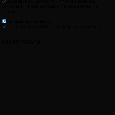
Відправка по наявності - у той же день або
самовивіз. Термін доставки під замовлення - 2-
3 тижні
Повернення та обмін
Повернення та обмін товару протягом 14 днів
СХОЖІ ТОВАРИ