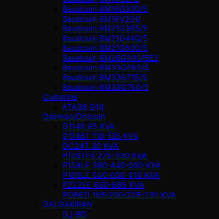
Baudouin 6M16G330/5
Baudouin 6M16V2D0
Baudouin 6M21G385/5
Baudouin 6M21G440/5
Baudouin 6M21G500/5
Baudouin 6M26G500/5E2
Baudouin 6M33G660/5
Baudouin 6M33G715/5
Baudouin 6M33G750/5
Cummins
KTA38 G14
Daewoo/Doosan
D1146 95 KVA
D1146T 110-135 KVA
DC24T 30 KVA
P126TI-II 275-330 KVA
P158LE 380-440-500 KVA
P180LE 550-600-610 KVA
P222LE 660-685 KVA
PO86TI 165-200-225-230 KVA
DALGAKIRAN
DJ-BD