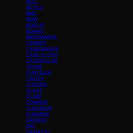
BELL
BETICO
BMC
BMW
BOBCAT
BOMAG
BROOMWADE
CARRIER
CASAGRANDE
CASE-IH CNH
CATERPILLAR
CESAB
CHRYSLER
CIMTEK
CITROEN
CLAAS
CLARK
COMPAIR
CUKUROVA
CUMMINS
DAEWOO
DAF
DAIHATSU