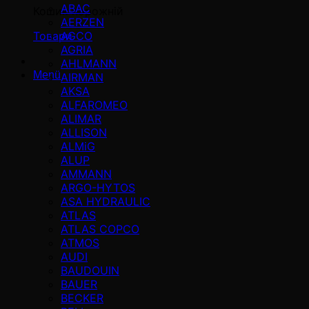
ABAC
Кошик порожній
AERZEN
AGCO
Товари
AGRIA
AHLMANN
Menü
AIRMAN
AKSA
ALFAROMEO
ALIMAR
ALLISON
ALMiG
ALUP
AMMANN
ARGO-HYTOS
ASA HYDRAULIC
ATLAS
ATLAS COPCO
ATMOS
AUDI
BAUDOUIN
BAUER
BECKER