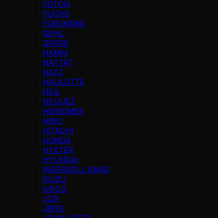
FOTON
FUCHS
FURUKAWA
GEHL
GROVE
HAMM
HATTAT
HATZ
HAULOTTE
HEIL
HEULIEZ
HİDROMEK
HINO
HITACHI
HONDA
HYSTER
HYUNDAI
INGERSOLL RAND
ISUZU
IVECO
JCB
JİNTE
JOHN DEERE