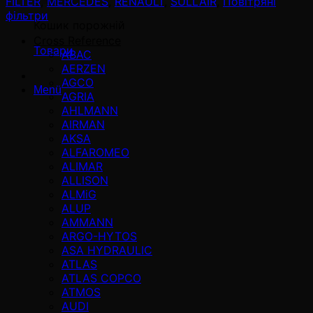
FILTER
,
MERCEDES
,
RENAULT
,
SULLAIR
,
Повітряні
фільтри
Кошик порожній
Cross Reference
Товари
ABAC
AERZEN
AGCO
Menü
AGRIA
AHLMANN
AIRMAN
AKSA
ALFAROMEO
ALIMAR
ALLISON
ALMiG
ALUP
AMMANN
ARGO-HYTOS
ASA HYDRAULIC
ATLAS
ATLAS COPCO
ATMOS
AUDI