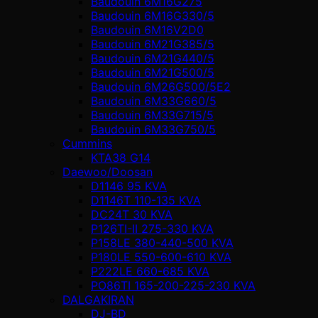
Baudouin 6M16G275
Baudouin 6M16G330/5
Baudouin 6M16V2D0
Baudouin 6M21G385/5
Baudouin 6M21G440/5
Baudouin 6M21G500/5
Baudouin 6M26G500/5E2
Baudouin 6M33G660/5
Baudouin 6M33G715/5
Baudouin 6M33G750/5
Cummins
KTA38 G14
Daewoo/Doosan
D1146 95 KVA
D1146T 110-135 KVA
DC24T 30 KVA
P126TI-II 275-330 KVA
P158LE 380-440-500 KVA
P180LE 550-600-610 KVA
P222LE 660-685 KVA
PO86TI 165-200-225-230 KVA
DALGAKIRAN
DJ-BD