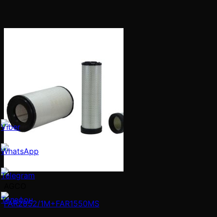
AGCO
FAR2852/1M+FAR1550MS