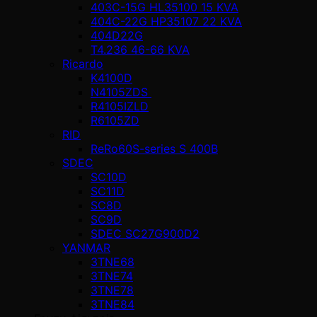
403C-15G HL35100 15 KVA
404C-22G HP35107 22 KVA
404D22G
T4.236 46-66 KVA
Ricardo
K4100D
N4105ZDS
R4105IZLD
R6105ZD
RID
ReRo60S-series S 400В
SDEC
SC10D
SC11D
SC8D
SC9D
SDEC SC27G900D2
YANMAR
3TNE68
3TNE74
3TNE78
3TNE84