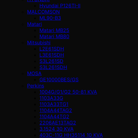
Hyundai P126TI-II
MALCOMSON
ML90-B3
Matari
Matari MB25
Matari MB80
Mitsubishi
L2E61SDH
L3E61SDH
S3L261SD
S3L261SDH
MOSA
GE10000BES/GS
Perkins
1004G/G1/G2 50-81 KVA
1103A33G
1103A33TG1
1104A44TAG2
1104A44TG2
2206AE13TAG2
3.1524 30 KVA
403C-11G HH35114 10 KVA