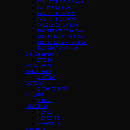
F3M1011F 20-22 KVA
F4L912 42 KVA
F4M1011F 28 KVA
F4M1011F 30 KVA
F6L912 63-64 KVA
TBD616V16 1110 KVA
TBD620V12 1750 KVA
TBD620V16 2330 KVA
TCD2013 250 KVA
Erk Generators
EYD44
FG WILSON
GENPOWER
GNT565
GETEQA
GTQA 100KVA
GÜÇBİR
GJT55
HIMOINSA
HSY30
HSY50 T5
HYW13 T5
HYUNDAI