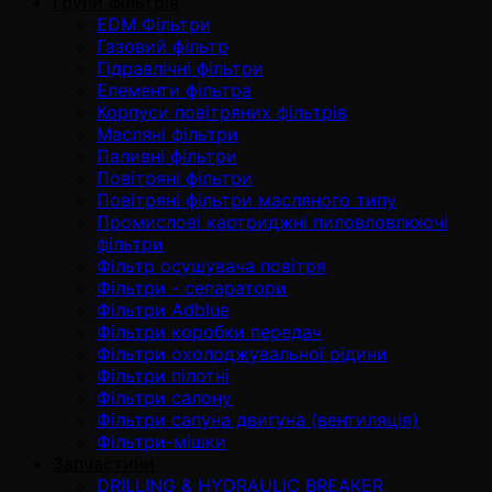
Групи фільтрів
EDM Фільтри
Газовий фільтр
Гідравлічні фільтри
Елементи фільтра
Корпуси повітряних фільтрів
Масляні фільтри
Паливні фільтри
Повітряні фільтри
Повітряні фільтри масляного типу
Промислові картриджні пиловловлюючі
фільтри
Фільтр осушувача повітря
Фільтри - сепаратори
Фільтри Adblue
Фільтри коробки передач
Фільтри охолоджувальної рідини
Фільтри пілотні
Фільтри салону
Фільтри сапуна двигуна (вентиляція)
Фільтри-мішки
Запчастини
DRILLING & HYDRAULIC BREAKER