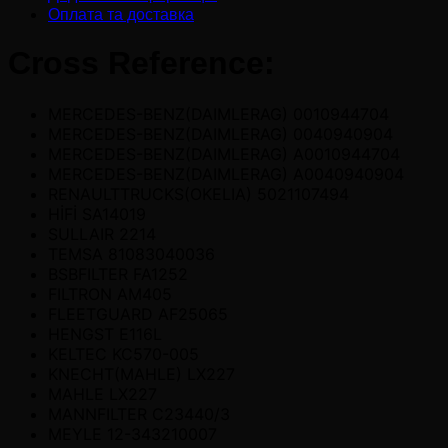
Оплата та доставка
Cross Reference:
MERCEDES-BENZ(DAIMLERAG) 0010944704
MERCEDES-BENZ(DAIMLERAG) 0040940904
MERCEDES-BENZ(DAIMLERAG) A0010944704
MERCEDES-BENZ(DAIMLERAG) A0040940904
RENAULTTRUCKS(OKELIA) 5021107494
HİFİ SA14019
SULLAIR 2214
TEMSA 81083040036
BSBFILTER FA1252
FILTRON AM405
FLEETGUARD AF25065
HENGST E116L
KELTEC KC570-005
KNECHT(MAHLE) LX227
MAHLE LX227
MANNFILTER C23440/3
MEYLE 12-343210007