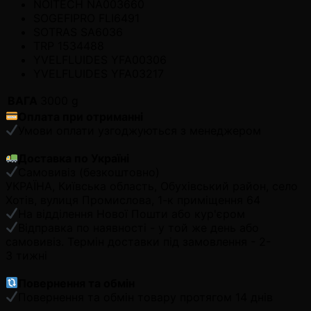
NOITECH NA003660
SOGEFIPRO FLI6491
SOTRAS SA6036
TRP 1534488
YVELFLUIDES YFA00306
YVELFLUIDES YFA03217
ВАГА
3000 g
Оплата при отриманні
Умови оплати узгоджуються з менеджером
Доставка по Україні
Самовивіз (безкоштовно)
УКРАЇНА, Київська область, Обухівський район, село
Хотів, вулиця Промислова, 1-к приміщення 64
На відділення Нової Пошти або кур'єром
Відправка по наявності - у той же день або
самовивіз. Термін доставки під замовлення - 2-
3 тижні
Повернення та обмін
Повернення та обмін товару протягом 14 днів