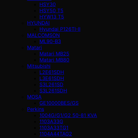
HSY30
HSY50 T5
HYW13 T5
HYUNDAI
Hyundai P126TI-II
MALCOMSON
ML90-B3
Matari
Matari MB25
Matari MB80
Mitsubishi
L2E61SDH
L3E61SDH
S3L261SD
S3L261SDH
MOSA
GE10000BES/GS
Perkins
1004G/G1/G2 50-81 KVA
1103A33G
1103A33TG1
1104A44TAG2