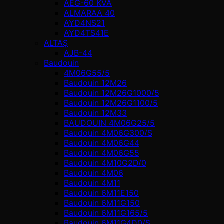
AEG-60 KVA
ALMARAA 40
AYD4NS21
AYD4TS41E
ALTAŞ
AJB-44
Baudouin
4M06G55/5
Baudouin 12M26
Baudouin 12M26G1000/5
Baudouin 12M26G1100/5
Baudouin 12M33
BAUDOUIN 4M06G25/5
Baudouin 4M06G300/S
Baudouin 4M06G44
Baudouin 4M06G55
Baudouin 4M10G2D/0
Baudouin 4М06
Baudouin 4М11
Baudouin 6M11E150
Baudouin 6M11G150
Baudouin 6M11G165/5
Baudouin 6M11G4D0/S