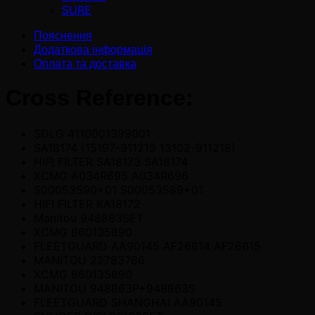
SURE
Пояснення
Додаткова інформація
Оплата та доставка
Cross Reference:
SDLG 4110001399001
SA18174 (15197-911215 13102-911218)
HIFI FILTER SA18173 SA18174
XCMG A034R695 A034R696
S00053590+01 S00053589+01
HIFI FILTER KA18172
Manitou 948863SET
XCMG 860135890
FLEETGUARD AA90145 AF26614 AF26615
MANITOU 22783766
XCMG 860135890
MANITOU 948863P+948863S
FLEETGUARD SHANGHAI AA90145