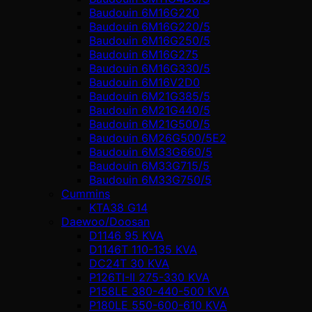
Baudouin 6M16G220
Baudouin 6M16G220/5
Baudouin 6M16G250/5
Baudouin 6M16G275
Baudouin 6M16G330/5
Baudouin 6M16V2D0
Baudouin 6M21G385/5
Baudouin 6M21G440/5
Baudouin 6M21G500/5
Baudouin 6M26G500/5E2
Baudouin 6M33G660/5
Baudouin 6M33G715/5
Baudouin 6M33G750/5
Cummins
KTA38 G14
Daewoo/Doosan
D1146 95 KVA
D1146T 110-135 KVA
DC24T 30 KVA
P126TI-II 275-330 KVA
P158LE 380-440-500 KVA
P180LE 550-600-610 KVA