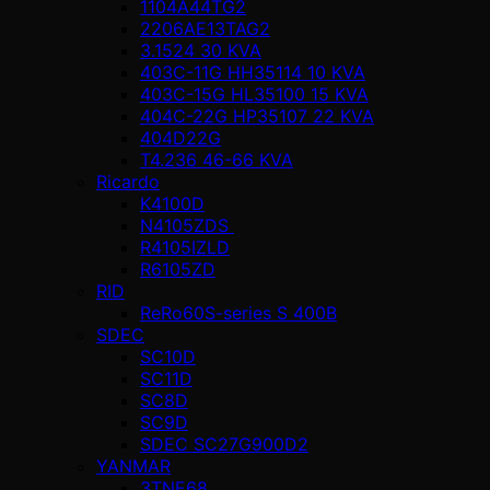
1104A44TG2
2206AE13TAG2
3.1524 30 KVA
403C-11G HH35114 10 KVA
403C-15G HL35100 15 KVA
404C-22G HP35107 22 KVA
404D22G
T4.236 46-66 KVA
Ricardo
K4100D
N4105ZDS
R4105IZLD
R6105ZD
RID
ReRo60S-series S 400В
SDEC
SC10D
SC11D
SC8D
SC9D
SDEC SC27G900D2
YANMAR
3TNE68