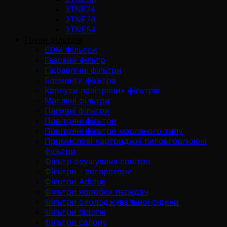
3TNE74
3TNE78
3TNE84
Групи фільтрів
EDM Фільтри
Газовий фільтр
Гідравлічні фільтри
Елементи фільтра
Корпуси повітряних фільтрів
Масляні фільтри
Паливні фільтри
Повітряні фільтри
Повітряні фільтри масляного типу
Промислові картриджні пиловловлюючі
фільтри
Фільтр осушувача повітря
Фільтри - сепаратори
Фільтри Adblue
Фільтри коробки передач
Фільтри охолоджувальної рідини
Фільтри пілотні
Фільтри салону