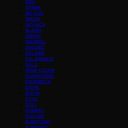
SISU
SITRAK
SKI DOO
SKODA
SKYJACK
SLANZI
SMART
SNORKEL
SOILMEC
SOLARIS
SOLARISBUS
SOLO
SPRA-COUPE
SSANGYONG
STEINBOCK
STEPA
STEYR
STIHL
STILL
SUBARU
SULLAIR
SUMITOMO
SUNWARD