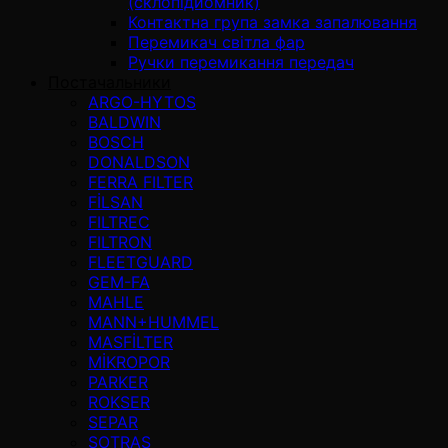
(склопідйомник)
Контактна група замка запалювання
Перемикач світла фар
Ручки перемикання передач
Постачальники
ARGO-HYTOS
BALDWIN
BOSCH
DONALDSON
FERRA FILTER
FİLSAN
FILTREC
FILTRON
FLEETGUARD
GEM-FA
MAHLE
MANN+HUMMEL
MASFİLTER
MİKROPOR
PARKER
ROKSER
SEPAR
SOTRAS