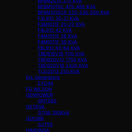
BF6M2015 375 KVA
BF8M1015C 475-485 KVA
BF8M1015CP 525-535-550 KVA
F3L912 30-31 KVA
F3M1011F 20-22 KVA
F4L912 42 KVA
F4M1011F 28 KVA
F4M1011F 30 KVA
F6L912 63-64 KVA
TBD616V16 1110 KVA
TBD620V12 1750 KVA
TBD620V16 2330 KVA
TCD2013 250 KVA
Erk Generators
EYD44
FG WILSON
GENPOWER
GNT565
GETEQA
GTQA 100KVA
GÜÇBİR
GJT55
HIMOINSA