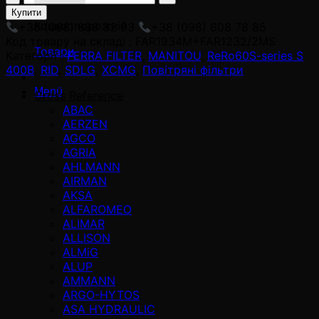
adet
Купити
Кошик порожній
+38 (068) 698 32 93
+38 (098) 608 78 85
Код товару на складі :
FAR1934M+FAR1232/2MS
Товари
Категорії :
FERRA FILTER
,
MANITOU
,
ReRo60S-series S
400В
,
RID
,
SDLG
,
XCMG
,
Повітряні фільтри
Menü
Cross Reference
ABAC
AERZEN
AGCO
AGRIA
AHLMANN
AIRMAN
AKSA
ALFAROMEO
ALIMAR
ALLISON
ALMiG
ALUP
AMMANN
ARGO-HYTOS
ASA HYDRAULIC