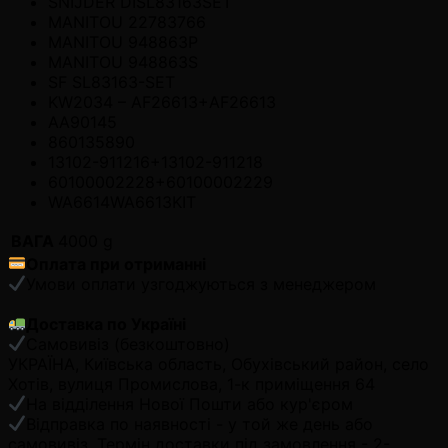
SNIJDER DISL83163SET
MANITOU 22783766
MANITOU 948863P
MANITOU 948863S
SF SL83163-SET
KW2034 – AF26613+AF26613
AA90145
860135890
13102-911216+13102-911218
60100002228+60100002229
WA6614WA6613KIT
ВАГА
4000 g
Оплата при отриманні
Умови оплати узгоджуються з менеджером
Доставка по Україні
Самовивіз (безкоштовно)
УКРАЇНА, Київська область, Обухівський район, село
Хотів, вулиця Промислова, 1-к приміщення 64
На відділення Нової Пошти або кур'єром
Відправка по наявності - у той же день або
самовивіз. Термін доставки під замовлення - 2-