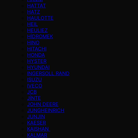
HATTAT
HATZ
HAULOTTE
HEIL
HEULIEZ
HİDROMEK
HINO
HITACHI
HONDA
HYSTER
HYUNDAI
INGERSOLL RAND
ISUZU
IVECO
JCB
JİNTE
JOHN DEERE
JUNGHEINRICH
JUNJIN
KAESER
KAISHAN
KALMAR