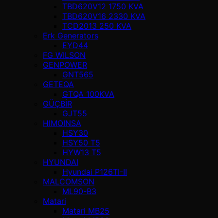
TBD620V12 1750 KVA
TBD620V16 2330 KVA
TCD2013 250 KVA
Erk Generators
EYD44
FG WILSON
GENPOWER
GNT565
GETEQA
GTQA 100KVA
GÜÇBİR
GJT55
HIMOINSA
HSY30
HSY50 T5
HYW13 T5
HYUNDAI
Hyundai P126TI-II
MALCOMSON
ML90-B3
Matari
Matari MB25