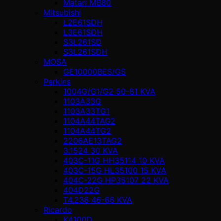
Matari MB80
Mitsubishi
L2E61SDH
L3E61SDH
S3L261SD
S3L261SDH
MOSA
GE10000BES/GS
Perkins
1004G/G1/G2 50-81 KVA
1103A33G
1103A33TG1
1104A44TAG2
1104A44TG2
2206AE13TAG2
3.1524 30 KVA
403C-11G HH35114 10 KVA
403C-15G HL35100 15 KVA
404C-22G HP35107 22 KVA
404D22G
T4.236 46-66 KVA
Ricardo
K4100D