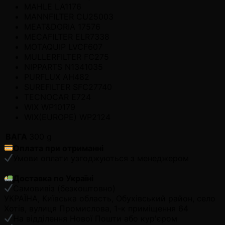
MAHLE LA1176
MANNFILTER CU25003
MEAT&DORIA 17576
MECAFILTER ELR7338
MOTAQUIP LVCF607
MULLERFILTER FC275
NIPPARTS N1341035
PURFLUX AH482
SUREFILTER SFC27740
TECNOCAR E724
WIX WP10179
WIX(EUROPE) WP2124
ВАГА
300 g
Оплата при отриманні
Умови оплати узгоджуються з менеджером
Доставка по Україні
Самовивіз (безкоштовно)
УКРАЇНА, Київська область, Обухівський район, село
Хотів, вулиця Промислова, 1-к приміщення 64
На відділення Нової Пошти або кур'єром