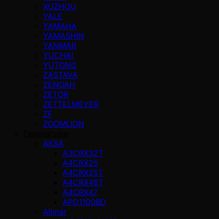
XUZHOU
YALE
YAMAHA
YAMASHIN
YANMAR
YUCHAI
YUTONG
ZASTAVA
ZENOAH
ZETOR
ZETTELMEYER
ZF
ZOOMLION
Генератори
AKSA
A3CRX32T
A4CRX25
A4CRX25T
A4CRX46T
A4CRX47
APD1100BD
Alimar