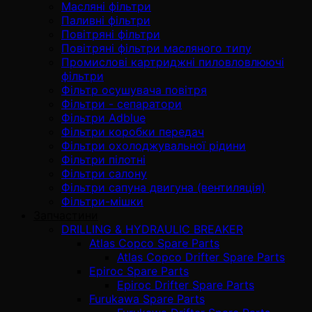
Масляні фільтри
Паливні фільтри
Повітряні фільтри
Повітряні фільтри масляного типу
Промислові картриджні пиловловлюючі
фільтри
Фільтр осушувача повітря
Фільтри - сепаратори
Фільтри Adblue
Фільтри коробки передач
Фільтри охолоджувальної рідини
Фільтри пілотні
Фільтри салону
Фільтри сапуна двигуна (вентиляція)
Фільтри-мішки
Запчастини
DRILLING & HYDRAULIC BREAKER
Atlas Copco Spare Parts
Atlas Copco Drifter Spare Parts
Epiroc Spare Parts
Epiroc Drifter Spare Parts
Furukawa Spare Parts