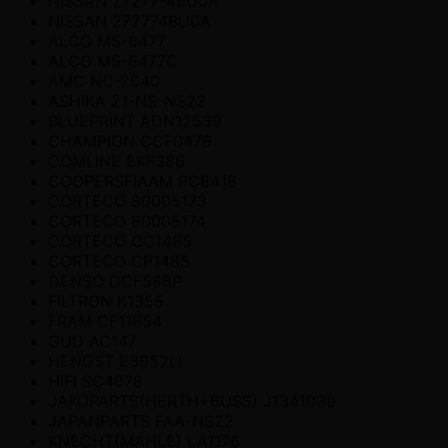
NISSAN 27277-4BU0A
NISSAN 272774BU0A
ALCO MS-6477
ALCO MS-6477C
AMC NC-2040
ASHIKA 21-NS-NS22
BLUEPRINT ADN12539
CHAMPION CCF0476
COMLINE EKF386
COOPERSFIAAM PC8418
CORTECO 80005173
CORTECO 80005174
CORTECO CC1485
CORTECO CP1485
DENSO DCF588P
FILTRON K1355
FRAM CF11854
GUD AC147
HENGST E3952LI
HIFI SC4078
JAKOPARTS(HERTH+BUSS) J1341039
JAPANPARTS FAA-NS22
KNECHT(MAHLE) LA1176