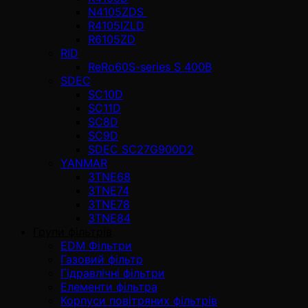
N4105ZDS
R4105IZLD
R6105ZD
RID
ReRo60S-series S 400В
SDEC
SC10D
SC11D
SC8D
SC9D
SDEC SC27G900D2
YANMAR
3TNE68
3TNE74
3TNE78
3TNE84
Групи фільтрів
EDM Фільтри
Газовий фільтр
Гідравлічні фільтри
Елементи фільтра
Корпуси повітряних фільтрів