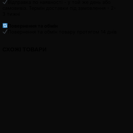
Відправка по наявності - у той же день або
самовивіз. Термін доставки під замовлення - 2-
3 тижні
Повернення та обмін
Повернення та обмін товару протягом 14 днів
СХОЖІ ТОВАРИ