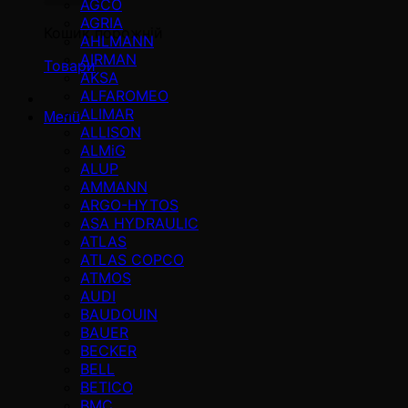
AGCO
AGRIA
Кошик порожній
AHLMANN
AIRMAN
Товари
AKSA
ALFAROMEO
ALIMAR
Menü
ALLISON
ALMiG
ALUP
AMMANN
ARGO-HYTOS
ASA HYDRAULIC
ATLAS
ATLAS COPCO
ATMOS
AUDI
BAUDOUIN
BAUER
BECKER
BELL
BETICO
BMC