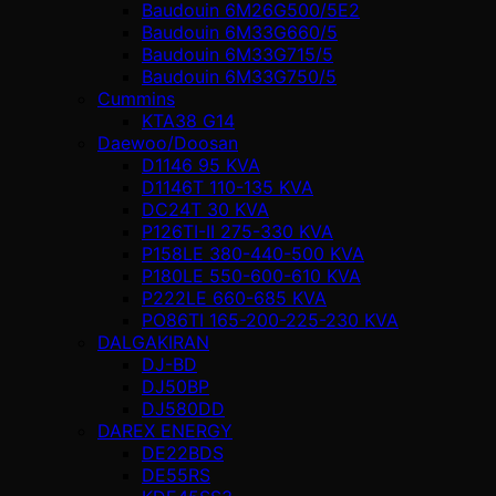
Baudouin 6M26G500/5E2
Baudouin 6M33G660/5
Baudouin 6M33G715/5
Baudouin 6M33G750/5
Cummins
KTA38 G14
Daewoo/Doosan
D1146 95 KVA
D1146T 110-135 KVA
DC24T 30 KVA
P126TI-II 275-330 KVA
P158LE 380-440-500 KVA
P180LE 550-600-610 KVA
P222LE 660-685 KVA
PO86TI 165-200-225-230 KVA
DALGAKIRAN
DJ-BD
DJ50BP
DJ580DD
DAREX ENERGY
DE22BDS
DE55RS