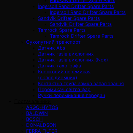
Furukawa Drifter Spare Parts
İngersoll Rand Drifter Spare Parts
İngersoll Rand Drifter Spare Parts
Sandvik Drifter Spare Parts
Sandvik Drifter Spare Parts
Tamrock Spare Parts
Tamrock Drifter Spare Parts
Сухопутний транспорт
Датчик Abs
Датчик газів вихлопних
Датчик газів вихлопних (Nox)
Датчик тахографа
Кнопковий перемикач
(склопідйомник)
Контактна група замка запалювання
Перемикач світла фар
Ручки перемикання передач
Постачальники
ARGO-HYTOS
BALDWIN
BOSCH
DONALDSON
FERRA FILTER