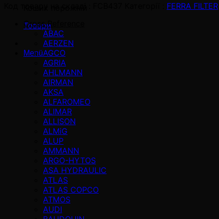
Код товару на складі :
FCB437
Категорії :
FERRA FILTER
Кошик порожній
Cross Reference
Товари
ABAC
AERZEN
AGCO
Menü
AGRIA
AHLMANN
AIRMAN
AKSA
ALFAROMEO
ALIMAR
ALLISON
ALMiG
ALUP
AMMANN
ARGO-HYTOS
ASA HYDRAULIC
ATLAS
ATLAS COPCO
ATMOS
AUDI
BAUDOUIN