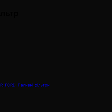
ільтр
ER
,
FORD
,
Паливні фільтри