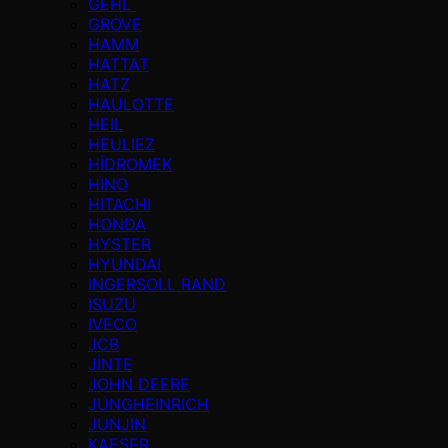
GEHL
GROVE
HAMM
HATTAT
HATZ
HAULOTTE
HEIL
HEULIEZ
HİDROMEK
HINO
HITACHI
HONDA
HYSTER
HYUNDAI
INGERSOLL RAND
ISUZU
IVECO
JCB
JİNTE
JOHN DEERE
JUNGHEINRICH
JUNJIN
KAESER