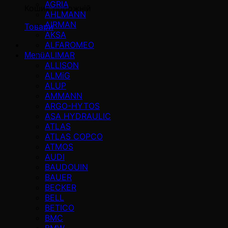
AGRIA
Кошик порожній
AHLMANN
AIRMAN
Товари
AKSA
ALFAROMEO
ALIMAR
Menü
ALLISON
ALMiG
ALUP
AMMANN
ARGO-HYTOS
ASA HYDRAULIC
ATLAS
ATLAS COPCO
ATMOS
AUDI
BAUDOUIN
BAUER
BECKER
BELL
BETICO
BMC
BMW