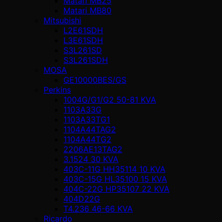
Matari MB25
Matari MB80
Mitsubishi
L2E61SDH
L3E61SDH
S3L261SD
S3L261SDH
MOSA
GE10000BES/GS
Perkins
1004G/G1/G2 50-81 KVA
1103A33G
1103A33TG1
1104A44TAG2
1104A44TG2
2206AE13TAG2
3.1524 30 KVA
403C-11G HH35114 10 KVA
403C-15G HL35100 15 KVA
404C-22G HP35107 22 KVA
404D22G
T4.236 46-66 KVA
Ricardo