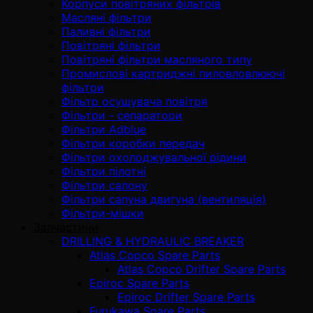
Корпуси повітряних фільтрів
Масляні фільтри
Паливні фільтри
Повітряні фільтри
Повітряні фільтри масляного типу
Промислові картриджні пиловловлюючі
фільтри
Фільтр осушувача повітря
Фільтри - сепаратори
Фільтри Adblue
Фільтри коробки передач
Фільтри охолоджувальної рідини
Фільтри пілотні
Фільтри салону
Фільтри сапуна двигуна (вентиляція)
Фільтри-мішки
Запчастини
DRILLING & HYDRAULIC BREAKER
Atlas Copco Spare Parts
Atlas Copco Drifter Spare Parts
Epiroc Spare Parts
Epiroc Drifter Spare Parts
Furukawa Spare Parts