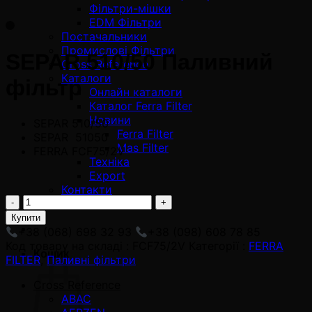
Фільтри-мішки
EDM Фільтри
Постачальники
Промислові Фільтри
SEPAR 510/50 Паливний
Cross Reference
Каталоги
фільтр
Онлайн каталоги
Каталог Ferra Filter
Новини
SEPAR 510/50
Ferra Filter
SEPAR 51050
Mas Filter
FERRA FCF75/2V
Техніка
Export
Контакти
FCF75/2V
Quote List
adet
Купити
+38 (068) 698 32 93
+38 (098) 608 78 85
Код товару на складі :
FCF75/2V
Категорії :
FERRA
Кошик
FILTER
,
Паливні фільтри
Cross Reference
ABAC