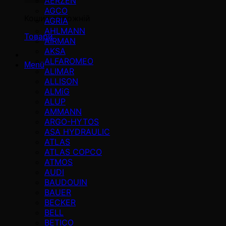
AERZEN
AGCO
Кошик порожній
AGRIA
AHLMANN
Товари
AIRMAN
AKSA
ALFAROMEO
Menü
ALIMAR
ALLISON
ALMiG
ALUP
AMMANN
ARGO-HYTOS
ASA HYDRAULIC
ATLAS
ATLAS COPCO
ATMOS
AUDI
BAUDOUIN
BAUER
BECKER
BELL
BETICO