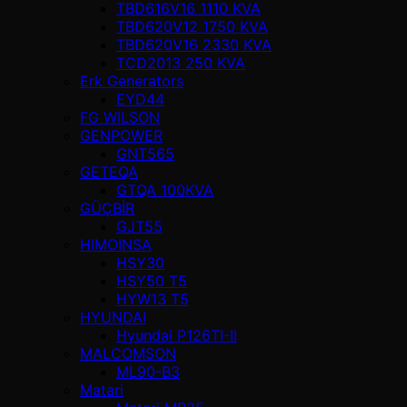
TBD616V16 1110 KVA
TBD620V12 1750 KVA
TBD620V16 2330 KVA
TCD2013 250 KVA
Erk Generators
EYD44
FG WILSON
GENPOWER
GNT565
GETEQA
GTQA 100KVA
GÜÇBİR
GJT55
HIMOINSA
HSY30
HSY50 T5
HYW13 T5
HYUNDAI
Hyundai P126TI-II
MALCOMSON
ML90-B3
Matari