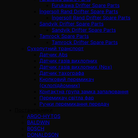
Furukawa Drifter Spare Parts
İngersoll Rand Drifter Spare Parts
İngersoll Rand Drifter Spare Parts
Sandvik Drifter Spare Parts
Sandvik Drifter Spare Parts
Tamrock Spare Parts
Tamrock Drifter Spare Parts
Сухопутний транспорт
Датчик Abs
Датчик газів вихлопних
Датчик газів вихлопних (Nox)
Датчик тахографа
Кнопковий перемикач
(склопідйомник)
Контактна група замка запалювання
Перемикач світла фар
Ручки перемикання передач
Постачальники
ARGO-HYTOS
BALDWIN
BOSCH
DONALDSON