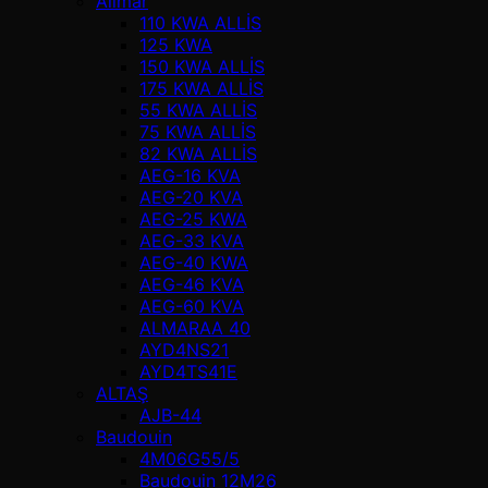
Alimar
110 KWA ALLİS
125 KWA
150 KWA ALLİS
175 KWA ALLİS
55 KWA ALLİS
75 KWA ALLİS
82 KWA ALLİS
AEG-16 KVA
AEG-20 KVA
AEG-25 KWA
AEG-33 KVA
AEG-40 KWA
AEG-46 KVA
AEG-60 KVA
ALMARAA 40
AYD4NS21
AYD4TS41E
ALTAŞ
AJB-44
Baudouin
4M06G55/5
Baudouin 12M26