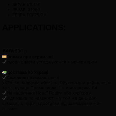
SEPAR 510/50
SEPAR 51050
FERRA FCF75/2V
APPLICATIONS:
ВАГА
500 g
Оплата при отриманні
Умови оплати узгоджуються з менеджером
Доставка по Україні
Самовивіз (безкоштовно)
УКРАЇНА, Київська область, Обухівський район, село
Хотів, вулиця Промислова, 1-к приміщення 64
На відділення Нової Пошти або кур'єром
Відправка по наявності - у той же день або
самовивіз. Термін доставки під замовлення - 2-
3 тижні