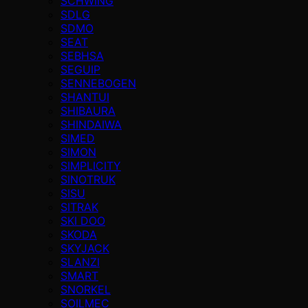
SCHWING
SDLG
SDMO
SEAT
SEBHSA
SEGUIP
SENNEBOGEN
SHANTUI
SHIBAURA
SHINDAIWA
SIMED
SIMON
SIMPLICITY
SINOTRUK
SISU
SITRAK
SKI DOO
SKODA
SKYJACK
SLANZI
SMART
SNORKEL
SOILMEC