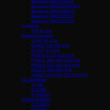
Baudouin 6M21G500/5
Baudouin 6M26G500/5E2
Baudouin 6M33G660/5
Baudouin 6M33G715/5
Baudouin 6M33G750/5
Cummins
KTA38 G14
Daewoo/Doosan
D1146 95 KVA
D1146T 110-135 KVA
DC24T 30 KVA
P126TI-II 275-330 KVA
P158LE 380-440-500 KVA
P180LE 550-600-610 KVA
P222LE 660-685 KVA
PO86TI 165-200-225-230 KVA
DALGAKIRAN
DJ-BD
DJ50BP
DJ580DD
DAREX ENERGY
DE22BDS
DE55RS