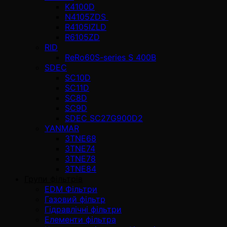
K4100D
N4105ZDS
R4105IZLD
R6105ZD
RID
ReRo60S-series S 400В
SDEC
SC10D
SC11D
SC8D
SC9D
SDEC SC27G900D2
YANMAR
3TNE68
3TNE74
3TNE78
3TNE84
Групи фільтрів
EDM Фільтри
Газовий фільтр
Гідравлічні фільтри
Елементи фільтра