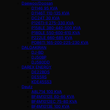
Daewoo/Doosan
D1146 95 KVA
D1146T 110-135 KVA
DC24T 30 KVA
P126TI-II 275-330 KVA
P158LE 380-440-500 KVA
P180LE 550-600-610 KVA
P222LE 660-685 KVA
PO86TI 165-200-225-230 KVA
DALGAKIRAN
DJ-BD
DJ50BP
DJ580DD
DAREX ENERGY
DE22BDS
DE55RS
KDE45SS3
Deutz
A8L714 100 KVA
BF4M1012E 60-66 KVA
BF4M1012EC 75-80 KVA
BF4M1013E 100 KVA