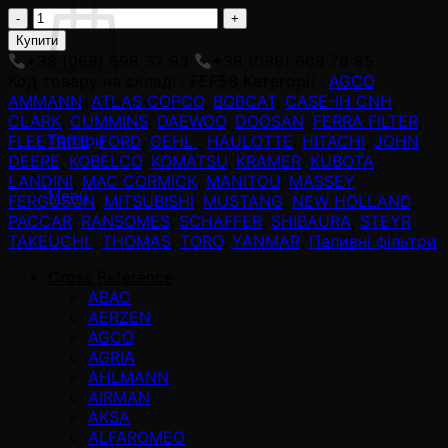
FEF58
adet
Купити
+38 (068) 698 32 93
+38 (098) 608 78 85
Код товару на складі :
FEF58
Категорії :
AGCO
,
AMMANN
,
ATLAS COPCO
,
BOBCAT
,
CASE-IH CNH
,
Кошик порожній
CLARK
,
CUMMINS
,
DAEWOO
,
DOOSAN
,
FERRA FILTER
,
Товари
FLEETRITE
,
FORD
,
GEHL
,
HAULOTTE
,
HITACHI
,
JOHN
DEERE
,
KOBELCO
,
KOMATSU
,
KRAMER
,
KUBOTA
,
LANDINI
,
MAC CORMICK
,
MANITOU
,
MASSEY
Menü
FERGUSON
,
MITSUBISHI
,
MUSTANG
,
NEW HOLLAND
,
PACCAR
,
RANSOMES
,
SCHAFFER
,
SHIBAURA
,
STEYR
,
TAKEUCHI
,
THOMAS
,
TORO
,
YANMAR
,
Паливні фільтри
Cross Reference
ABAC
AERZEN
AGCO
AGRIA
AHLMANN
AIRMAN
AKSA
ALFAROMEO