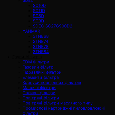
SDEC
SC10D
SC11D
SC8D
SC9D
SDEC SC27G900D2
YANMAR
3TNE68
3TNE74
3TNE78
3TNE84
Групи фільтрів
EDM Фільтри
Газовий фільтр
Гідравлічні фільтри
Елементи фільтра
Корпуси повітряних фільтрів
Масляні фільтри
Паливні фільтри
Повітряні фільтри
Повітряні фільтри масляного типу
Промислові картриджні пиловловлюючі
фільтри