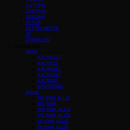
YUTONG
ZASTAVA
ZENOAH
ZETOR
ZETTELMEYER
ZF
ZOOMLION
Генератори
AKSA
A3CRX32T
A4CRX25
A4CRX25T
A4CRX46T
A4CRX47
APD1100BD
Alimar
110 KWA ALLİS
125 KWA
150 KWA ALLİS
175 KWA ALLİS
55 KWA ALLİS
75 KWA ALLİS