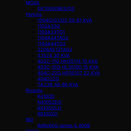
MOSA
GE10000BES/GS
Perkins
1004G/G1/G2 50-81 KVA
1103A33G
1103A33TG1
1104A44TAG2
1104A44TG2
2206AE13TAG2
3.1524 30 KVA
403C-11G HH35114 10 KVA
403C-15G HL35100 15 KVA
404C-22G HP35107 22 KVA
404D22G
T4.236 46-66 KVA
Ricardo
K4100D
N4105ZDS
R4105IZLD
R6105ZD
RID
ReRo60S-series S 400В