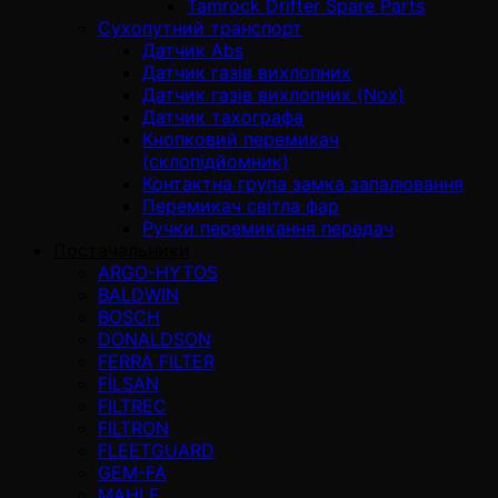
Tamrock Drifter Spare Parts
Сухопутний транспорт
Датчик Abs
Датчик газів вихлопних
Датчик газів вихлопних (Nox)
Датчик тахографа
Кнопковий перемикач
(склопідйомник)
Контактна група замка запалювання
Перемикач світла фар
Ручки перемикання передач
Постачальники
ARGO-HYTOS
BALDWIN
BOSCH
DONALDSON
FERRA FILTER
FİLSAN
FILTREC
FILTRON
FLEETGUARD
GEM-FA
MAHLE