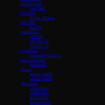
GENPOWER
GNT565
GETEQA
GTQA 100KVA
GÜÇBİR
GJT55
HIMOINSA
HSY30
HSY50 T5
HYW13 T5
HYUNDAI
Hyundai P126TI-II
MALCOMSON
ML90-B3
Matari
Matari MB25
Matari MB80
Mitsubishi
L2E61SDH
L3E61SDH
S3L261SD
S3L261SDH