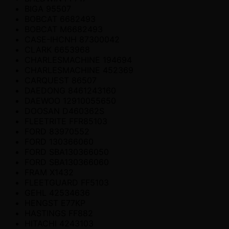
BIGA 95507
BOBCAT 6682493
BOBCAT M6682493
CASE-IHCNH 87300042
CLARK 6653968
CHARLESMACHINE 194694
CHARLESMACHINE 452369
CARQUEST 86507
DAEDONG 8461243160
DAEWOO 12910055650
DOOSAN D460362S
FLEETRITE FFR85103
FORD 83970552
FORD 130366060
FORD SBA130366050
FORD SBA130366060
FRAM X1432
FLEETGUARD FF5103
GEHL 42534636
HENGST E77KP
HASTINGS FF882
HITACHI 4243103