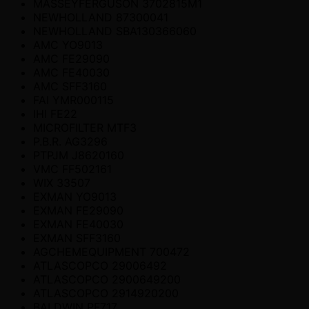
MASSEYFERGUSON 3702815M1
NEWHOLLAND 87300041
NEWHOLLAND SBA130366060
AMC YO9013
AMC FE29090
AMC FE40030
AMC SFF3160
FAI YMR000115
IHI FE22
MICROFILTER MTF3
P.B.R. AG3296
PTPJM J8620160
VMC FF502161
WIX 33507
EXMAN YO9013
EXMAN FE29090
EXMAN FE40030
EXMAN SFF3160
AGCHEMEQUIPMENT 700472
ATLASCOPCO 29006492
ATLASCOPCO 2900649200
ATLASCOPCO 2914920200
BALDWIN PF717