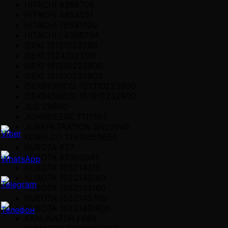
HITACHI 4366704
HITACHI 4454531
HITACHI 76591700
HITACHI L4366704
ISEKI 15131023290
ISEKI 15241023110
ISEKI 151310223900
ISEKI 151310232900
ISEKINOKICO. 151310223900
ISEKINOKICO. 151310232900
JLG 29560
JOHNDEERE T111383
JURAFILTRATION SN20046
KOBELCO 12910055650
KUBOTA 607
KUBOTA 87300041
KUBOTA 155214316
KUBOTA 1522143160
KUBOTA 1552143160
KUBOTA 1552143760
KUBOTA 15221431600
KRALINATOR F680