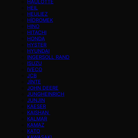
HAULOTTE
HEIL
HEULIEZ
HİDROMEK
HINO
HITACHI
HONDA
HYSTER
HYUNDAI
INGERSOLL RAND
ISUZU
IVECO
JCB
JİNTE
JOHN DEERE
JUNGHEINRICH
JUNJIN
KAESER
KAISHAN
KALMAR
KAMAZ
KATO
KAWASAKI