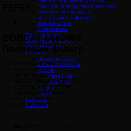
Корпуси повітряних фільтрів
FEF58
Повітряні фільтри масляного типу
Промислові картриджні
пиловловлюючі фільтри
Фільтри-мішки
EDM Фільтри
Постачальники
BOBCAT 6682493
Промислові Фільтри
Паливний фільтр
Cross Reference
Каталоги
Онлайн каталоги
FLEETGUARD FF5103
Каталог Ferra Filter
HENGST E77KP
Новини
MAHLE KX185
Ferra Filter
MASSEYFERGUSON 3702815M1
Mas Filter
NEWHOLLAND 87300041
Техніка
ATLASCOPCO 29006492
Export
BOBCAT 6682493
Контакти
HITACHI 4243103
Quote List
Є 5 од. в наявності на складі
Кошик