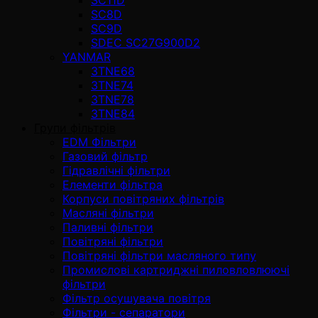
SC8D
SC9D
SDEC SC27G900D2
YANMAR
3TNE68
3TNE74
3TNE78
3TNE84
Групи фільтрів
EDM Фільтри
Газовий фільтр
Гідравлічні фільтри
Елементи фільтра
Корпуси повітряних фільтрів
Масляні фільтри
Паливні фільтри
Повітряні фільтри
Повітряні фільтри масляного типу
Промислові картриджні пиловловлюючі
фільтри
Фільтр осушувача повітря
Фільтри - сепаратори