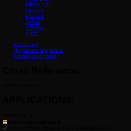
MİKROPOR
PARKER
ROKSER
SEPAR
SOTRAS
SURE
Пояснення
Додаткова інформація
Оплата та доставка
Cross Reference:
FERRA FEO919/2
APPLICATIONS:
ВАГА
1000 g
Оплата при отриманні
Умови оплати узгоджуються з менеджером