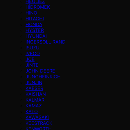
HEULIEZ
HİDROMEK
HINO
HITACHI
HONDA
HYSTER
HYUNDAI
INGERSOLL RAND
ISUZU
IVECO
JCB
JİNTE
JOHN DEERE
JUNGHEINRICH
JUNJIN
KAESER
KAISHAN
KALMAR
KAMAZ
KATO
KAWASAKI
KEESTRACK
KENWORTH