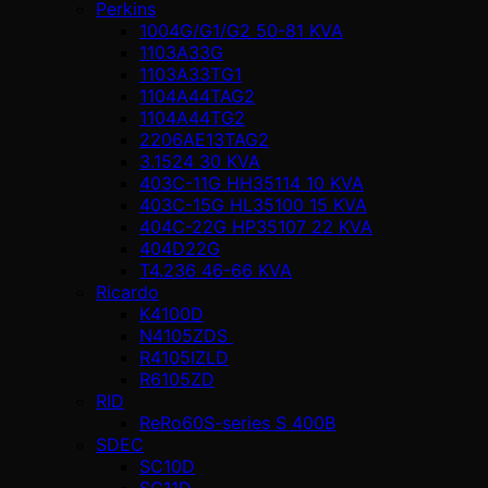
Perkins
1004G/G1/G2 50-81 KVA
1103A33G
1103A33TG1
1104A44TAG2
1104A44TG2
2206AE13TAG2
3.1524 30 KVA
403C-11G HH35114 10 KVA
403C-15G HL35100 15 KVA
404C-22G HP35107 22 KVA
404D22G
T4.236 46-66 KVA
Ricardo
K4100D
N4105ZDS
R4105IZLD
R6105ZD
RID
ReRo60S-series S 400В
SDEC
SC10D
SC11D