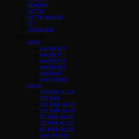
ZENOAH
ZETOR
ZETTELMEYER
ZF
ZOOMLION
Генератори
AKSA
A3CRX32T
A4CRX25
A4CRX25T
A4CRX46T
A4CRX47
APD1100BD
Alimar
110 KWA ALLİS
125 KWA
150 KWA ALLİS
175 KWA ALLİS
55 KWA ALLİS
75 KWA ALLİS
82 KWA ALLİS
AEG-16 KVA