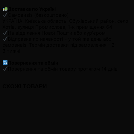
Доставка по Україні
Самовивіз (безкоштовно)
УКРАЇНА, Київська область, Обухівський район, село
Хотів, вулиця Промислова, 1-к приміщення 64
На відділення Нової Пошти або кур'єром
Відправка по наявності - у той же день або
самовивіз. Термін доставки під замовлення - 2-
3 тижні
Повернення та обмін
Повернення та обмін товару протягом 14 днів
СХОЖІ ТОВАРИ