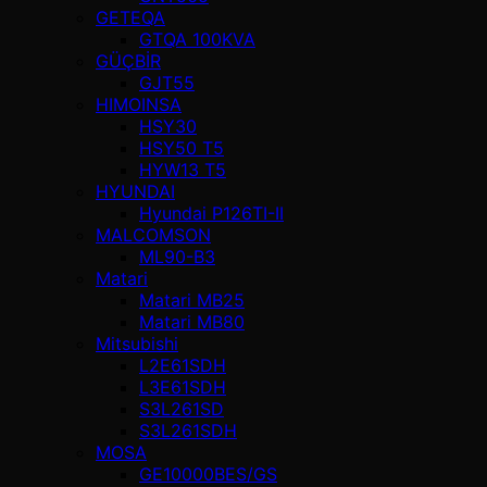
GETEQA
GTQA 100KVA
GÜÇBİR
GJT55
HIMOINSA
HSY30
HSY50 T5
HYW13 T5
HYUNDAI
Hyundai P126TI-II
MALCOMSON
ML90-B3
Matari
Matari MB25
Matari MB80
Mitsubishi
L2E61SDH
L3E61SDH
S3L261SD
S3L261SDH
MOSA
GE10000BES/GS