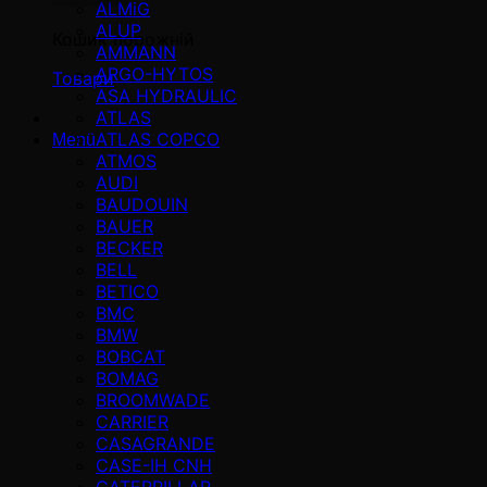
ALMiG
ALUP
Кошик порожній
AMMANN
ARGO-HYTOS
Товари
ASA HYDRAULIC
ATLAS
ATLAS COPCO
Menü
ATMOS
AUDI
BAUDOUIN
BAUER
BECKER
BELL
BETICO
BMC
BMW
BOBCAT
BOMAG
BROOMWADE
CARRIER
CASAGRANDE
CASE-IH CNH
CATERPILLAR