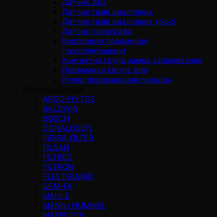
Датчик Abs
Датчик газів вихлопних
Датчик газів вихлопних (Nox)
Датчик тахографа
Кнопковий перемикач
(склопідйомник)
Контактна група замка запалювання
Перемикач світла фар
Ручки перемикання передач
Постачальники
ARGO-HYTOS
BALDWIN
BOSCH
DONALDSON
FERRA FILTER
FİLSAN
FILTREC
FILTRON
FLEETGUARD
GEM-FA
MAHLE
MANN+HUMMEL
MASFİLTER