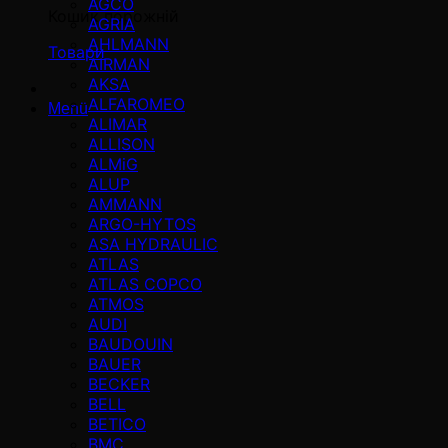
AGCO
Кошик порожній
AGRIA
AHLMANN
Товари
AIRMAN
AKSA
ALFAROMEO
Menü
ALIMAR
ALLISON
ALMiG
ALUP
AMMANN
ARGO-HYTOS
ASA HYDRAULIC
ATLAS
ATLAS COPCO
ATMOS
AUDI
BAUDOUIN
BAUER
BECKER
BELL
BETICO
BMC