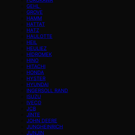
GEHL
GROVE
HAMM
HATTAT
HATZ
HAULOTTE
HEIL
HEULIEZ
HİDROMEK
HINO
HITACHI
HONDA
HYSTER
HYUNDAI
INGERSOLL RAND
ISUZU
IVECO
JCB
JİNTE
JOHN DEERE
JUNGHEINRICH
JUNJIN