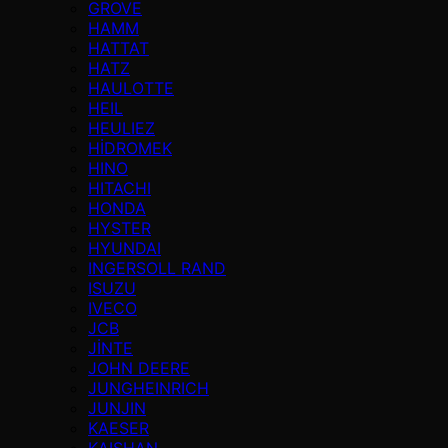
GROVE
HAMM
HATTAT
HATZ
HAULOTTE
HEIL
HEULIEZ
HİDROMEK
HINO
HITACHI
HONDA
HYSTER
HYUNDAI
INGERSOLL RAND
ISUZU
IVECO
JCB
JİNTE
JOHN DEERE
JUNGHEINRICH
JUNJIN
KAESER
KAISHAN