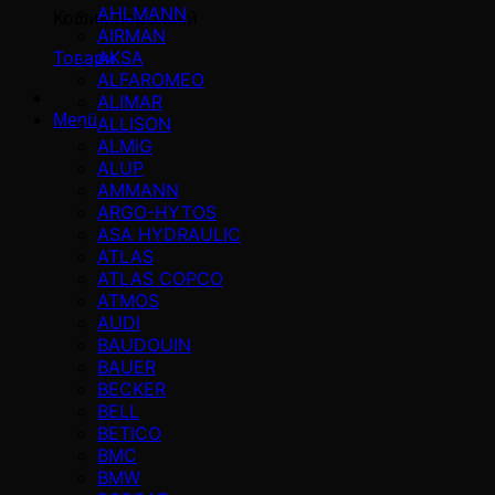
AHLMANN
Кошик порожній
AIRMAN
AKSA
Товари
ALFAROMEO
ALIMAR
Menü
ALLISON
ALMiG
ALUP
AMMANN
ARGO-HYTOS
ASA HYDRAULIC
ATLAS
ATLAS COPCO
ATMOS
AUDI
BAUDOUIN
BAUER
BECKER
BELL
BETICO
BMC
BMW